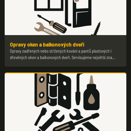
Opravy oken a balkonových dveří
Opravy zadřených nebo stržených kování a pantů plastových i
dřevěných oken a balkonových dveří. Servisujeme největší zna…