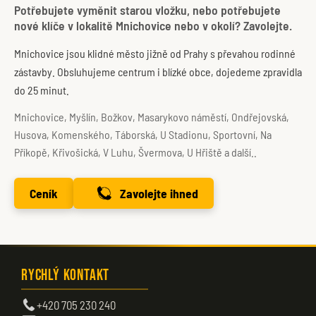
Potřebujete vyměnit starou vložku, nebo potřebujete
nové klíče v lokalitě Mnichovice nebo v okolí? Zavolejte.
Mnichovice jsou klidné město jižně od Prahy s převahou rodinné
zástavby. Obsluhujeme centrum i blízké obce, dojedeme zpravidla
do 25 minut.
Mnichovice, Myšlín, Božkov, Masarykovo náměstí, Ondřejovská,
Husova, Komenského, Táborská, U Stadionu, Sportovní, Na
Příkopě, Křivošická, V Luhu, Švermova, U Hřiště a další..
Ceník
Zavolejte ihned
Rychlý kontakt
+420 705 230 240