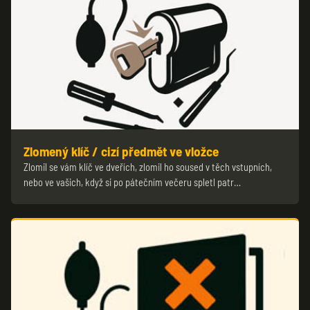
Zlomený klíč / cizí předmět ve vložce
Zlomil se vám klíč ve dveřích, zlomil ho soused v těch vstupních,
nebo ve vašich, když si po pátečním večeru spletl patr…