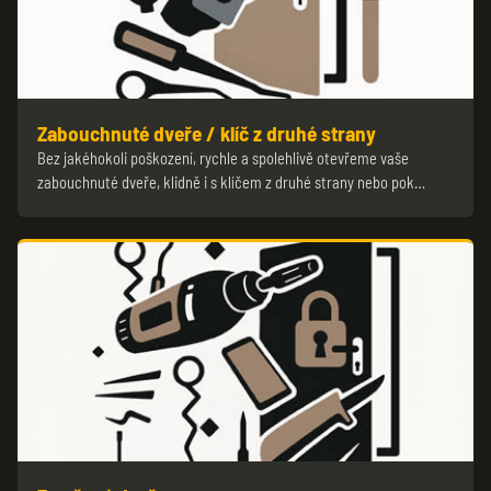
Zabouchnuté dveře / klíč z druhé strany
Bez jakéhokoli poškození, rychle a spolehlivě otevřeme vaše
zabouchnuté dveře, klidně i s klíčem z druhé strany nebo pok…