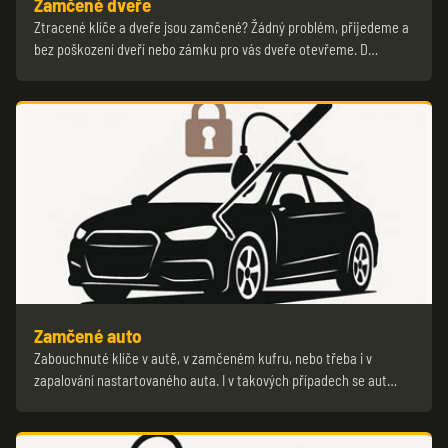
Zamčené dveře
Ztracené klíče a dveře jsou zamčené? Žádný problém, přijedeme a
bez poškození dveří nebo zámku pro vás dveře otevřeme. D…
Zamčené auto
Zabouchnuté klíče v autě, v zamčeném kufru, nebo třeba i v
zapalování nastartovaného auta. I v takových případech se aut…