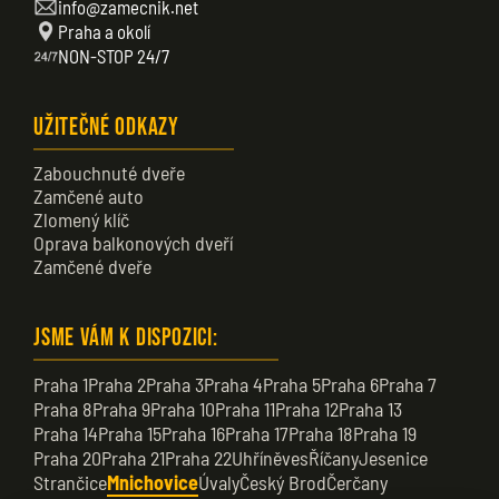
info@zamecnik.net
Praha a okolí
NON-STOP 24/7
Užitečné odkazy
Zabouchnuté dveře
Zamčené auto
Zlomený klíč
Oprava balkonových dveří
Zamčené dveře
Jsme vám k dispozici:
Praha 1
Praha 2
Praha 3
Praha 4
Praha 5
Praha 6
Praha 7
Praha 8
Praha 9
Praha 10
Praha 11
Praha 12
Praha 13
Praha 14
Praha 15
Praha 16
Praha 17
Praha 18
Praha 19
Praha 20
Praha 21
Praha 22
Uhříněves
Říčany
Jesenice
Strančice
Mnichovice
Úvaly
Český Brod
Čerčany