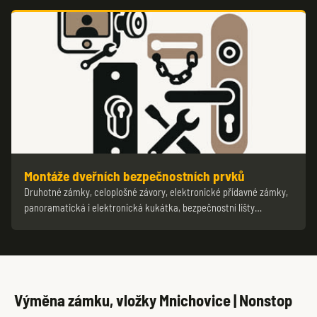
Montáže dveřních bezpečnostních prvků
Druhotné zámky, celoplošné závory, elektronické přídavné zámky,
panoramatická i elektronická kukátka, bezpečnostní lišty…
Výměna zámku, vložky Mnichovice | Nonstop