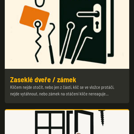
Zaseklé dveře / zámek
Klíčem nejde otočit, nebo jen z části, klíč se ve vložce protáčí,
nejde vytáhnout, nebo zámek na otáčení klíče nereaguje…