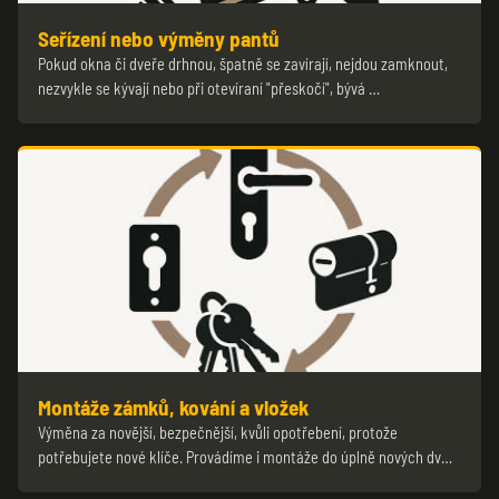
Seřízení nebo výměny pantů
Pokud okna či dveře drhnou, špatně se zavírají, nejdou zamknout,
nezvykle se kývají nebo při otevíraní "přeskočí", bývá …
Montáže zámků, kování a vložek
Výměna za novější, bezpečnější, kvůli opotřebení, protože
potřebujete nové klíče. Provádíme i montáže do úplně nových dv…