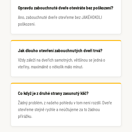
Opravdu zabouchnuté dveře otevíráte bez poškození?
Ano, zabouchnuté dveře otevřeme bez JAKÉHOKOLI
poškození.
Jak dlouho otevření zabouchnutých dveří trvá?
Vždy záleží na dveřích samotných, většinou se jedná o
vteřiny, maximálně o několik málo minut.
Co když je z druhé strany zasunutý klíč?
Žádný problém, z našeho pohledu v tom není rozdíl. Dveře
otevřeme stejně rychle a neúčtujeme za to žádnou
přirážku.