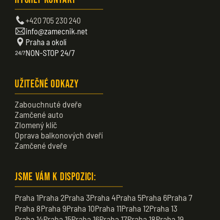
+420 705 230 240
info@zamecnik.net
Praha a okolí
NON-STOP 24/7
Užitečné odkazy
Zabouchnuté dveře
Zamčené auto
Zlomený klíč
Oprava balkonových dveří
Zamčené dveře
Jsme vám k dispozici:
Praha 1
Praha 2
Praha 3
Praha 4
Praha 5
Praha 6
Praha 7
Praha 8
Praha 9
Praha 10
Praha 11
Praha 12
Praha 13
Praha 14
Praha 15
Praha 16
Praha 17
Praha 18
Praha 19