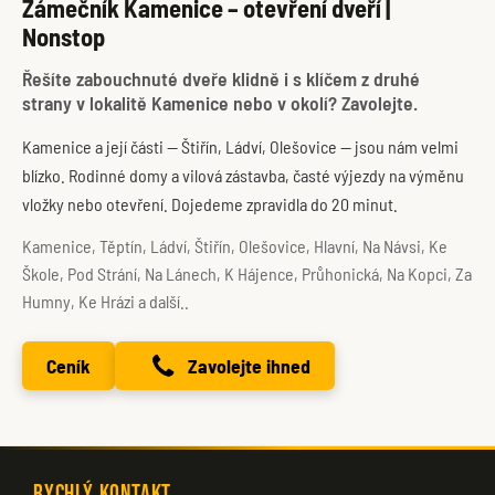
Zámečník Kamenice – otevření dveří |
Nonstop
Řešíte zabouchnuté dveře klidně i s klíčem z druhé
strany v lokalitě Kamenice nebo v okolí? Zavolejte.
Kamenice a její části — Štiřín, Ládví, Olešovice — jsou nám velmi
blízko. Rodinné domy a vilová zástavba, časté výjezdy na výměnu
vložky nebo otevření. Dojedeme zpravidla do 20 minut.
Kamenice, Těptín, Ládví, Štiřín, Olešovice, Hlavní, Na Návsi, Ke
Škole, Pod Strání, Na Lánech, K Hájence, Průhonická, Na Kopci, Za
Humny, Ke Hrázi a další..
Ceník
Zavolejte ihned
Rychlý kontakt