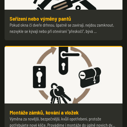
Seřízení nebo výměny pantů
Pokud okna či dveře drhnou, špatně se zavírají, nejdou zamknout,
nezvykle se kývají nebo při otevíraní "přeskočí", bývá …
Montáže zámků, kování a vložek
Výměna za novější, bezpečnější, kvůli opotřebení, protože
potřebujete nové klíče. Provádíme i montáže do úplně nových dv…