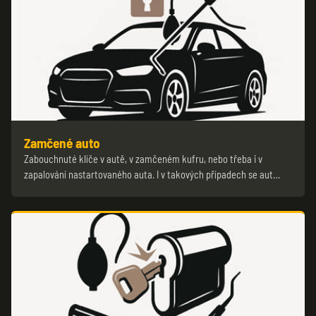
Zamčené auto
Zabouchnuté klíče v autě, v zamčeném kufru, nebo třeba i v
zapalování nastartovaného auta. I v takových případech se aut…