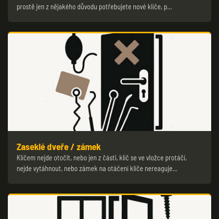
prostě jen z nějakého důvodu potřebujete nové klíče, p…
Zaseklé dveře / zámek
Klíčem nejde otočit, nebo jen z části, klíč se ve vložce protáčí,
nejde vytáhnout, nebo zámek na otáčení klíče nereaguje…