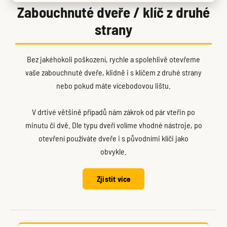
Zabouchnuté dveře / klíč z druhé
strany
Bez jakéhokoli poškození, rychle a spolehlivě otevřeme
vaše zabouchnuté dveře, klidně i s klíčem z druhé strany
nebo pokud máte vícebodovou lištu.
V drtivé většině případů nám zákrok od pár vteřin po
minutu či dvě. Dle typu dveří volíme vhodné nástroje, po
otevření používáte dveře i s původními klíči jako
obvykle.
Zjistit více