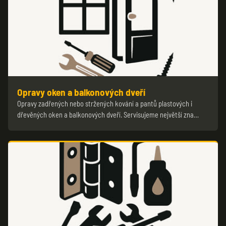
Opravy oken a balkonových dveří
Opravy zadřených nebo stržených kování a pantů plastových i
dřevěných oken a balkonových dveří. Servisujeme největší zna…