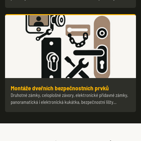
Montáže dveřních bezpečnostních prvků
Druhotné zámky, celoplošné závory, elektronické přídavné zámky,
panoramatická i elektronická kukátka, bezpečnostní lišty…