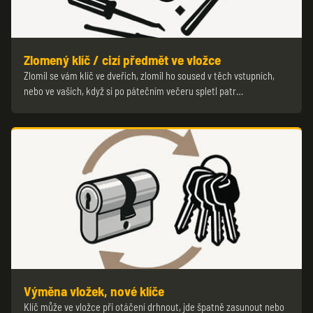
Zlomený klíč / cizí předmět ve vložce
Zlomil se vám klíč ve dveřích, zlomil ho soused v těch vstupních,
nebo ve vašich, když si po pátečním večeru spletl patr…
Výměna vložek, nové klíče
Klíč může ve vložce při otáčení drhnout, jde špatně zasunout nebo