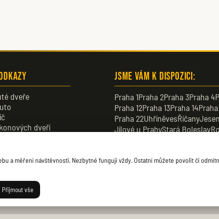
 odkazy
Jsme vám k dispozici:
té dveře
Praha 1
Praha 2
Praha 3
Praha 4
P
uto
Praha 12
Praha 13
Praha 14
Praha
íč
Praha 22
Uhříněves
Říčany
Jesen
konových dveří
Jílové u Prahy
Stará Boleslav
Ro
veře
Dobřichovice
Průhonice
Dolní B
u a měření návštěvnosti. Nezbytné fungují vždy. Ostatní můžete povolit či odmítn
Přijmout vše