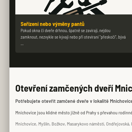
Seřízení nebo výměny pantů
Pokud okna či dveře drhnou, špatně se zavírají, nejdou
zamknout, nezvykle se kývají nebo při otevíraní "přeskočí", bývá
…
Otevření zamčených dveří Mnic
Potřebujete otevřít zamčené dveře v lokalitě Mnichovice
Mnichovice jsou klidné město jižně od Prahy s převahou rodinn
Mnichovice, Myšlín, Božkov, Masarykovo náměstí, Ondřejovská, H