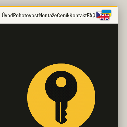
Úvod
Pohotovost
Montáže
Ceník
Kontakt
FAQ