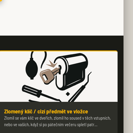
Zlomený klíč / cizí předmět ve vložce
Zlomil se vám klíč ve dveřích, zlomil ho soused v těch vstupních,
nebo ve vašich, když si po pátečním večeru spletl patr…