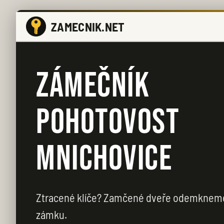
ZAMECNIK.NET
ZÁMEČNÍK
POHOTOVOST
MNICHOVICE
Ztracené klíče? Zamčené dveře odemkneme 
zámku.