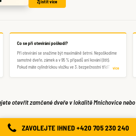
Zjistit více
Co se při otevírání poškodí?
Při otevírání se snažíme být maximálně šetrní. Nepoškodíme
samotné dveře, zámek a v 95 % případů ani kování (štít).
Pokud máte cylindrickou vložku ve 3. bezpečnostní třídě
více
nebo vyšší, je nutné počítat s nutností jejího odvrtání a tudíž i
následné výměny.
jete otevřít zamčené dveře v lokalitě Mnichovice nebo 
ZAVOLEJTE IHNED +420 705 230 240