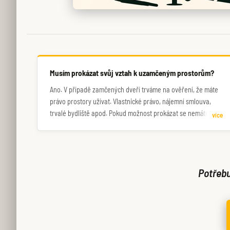
Musím prokázat svůj vztah k uzamčeným prostorům?
Ano. V případě zamčených dveří trváme na ověření, že máte
právo prostory užívat. Vlastnické právo, nájemní smlouva,
trvalé bydliště apod. Pokud možnost prokázat se nemáte,
více
bude nutné situaci řešit za asistence policie.
Potřebu