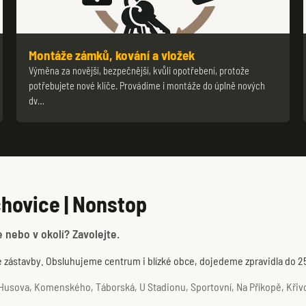
Montáže zámků, kování a vložek
Výměna za novější, bezpečnější, kvůli opotřebení, protože
potřebujete nové klíče. Provádíme i montáže do úplně nových
dv…
hovice | Nonstop
 nebo v okolí? Zavolejte.
é zástavby. Obsluhujeme centrum i blízké obce, dojedeme zpravidla do 2
usova, Komenského, Táborská, U Stadionu, Sportovní, Na Příkopě, Křivoš