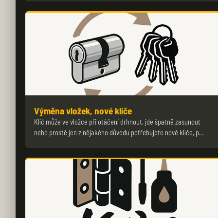
Výměna vložek, nové klíče
Klíč může ve vložce při otáčení drhnout, jde špatně zasunout
nebo prostě jen z nějakého důvodu potřebujete nové klíče, p…