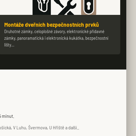
Montáže dveřních bezpečnostních prvků
Druhotné zámky, celoplošné závory, elektronické přídavné
zámky, panoramatická i elektronická kukátka, bezpečnostní
lišty…
5 minut.
ická, V Luhu, Švermova, U Hřiště a další..