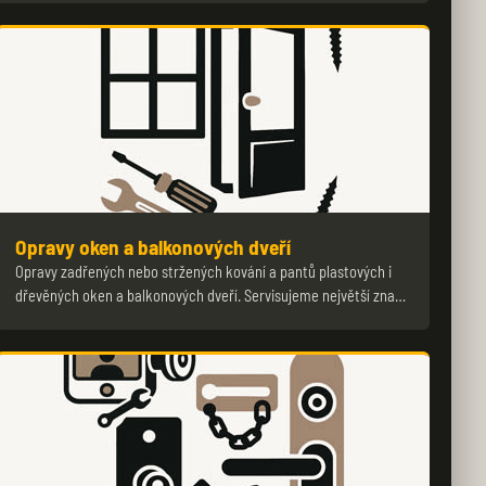
Opravy oken a balkonových dveří
Opravy zadřených nebo stržených kování a pantů plastových i
dřevěných oken a balkonových dveří. Servisujeme největší zna…