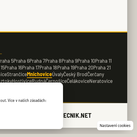
raha 5
Praha 6
Praha 7
Praha 8
Praha 9
Praha 10
Praha 11
 15
Praha 16
Praha 17
Praha 18
Praha 19
Praha 20
Praha 21
ice
Strančice
Mnichovice
Úvaly
Český Brod
Čerčany
ztoky
Hostivice
Rudná
Černošice
Čelákovice
Neratovice
řežany
Kamenice
out. Více v našich zásadách:
ZAMECNIK.NET
Nastavení cookies