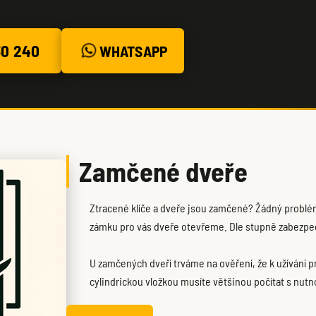
30 240
WHATSAPP
Zamčené dveře
Ztracené klíče a dveře jsou zamčené? Žádný problé
zámku pro vás dveře otevřeme. Dle stupně zabezpeč
U zamčených dveří trváme na ověření, že k užívání 
cylindrickou vložkou musíte většinou počítat s nutn