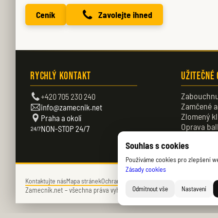
Ceník
Zavolejte ihned
Rychlý kontakt
Užitečné
Zabouchnu
+420 705 230 240
Zamčené a
info@zamecnik.net
Zlomený kl
Praha a okolí
Oprava bal
NON-STOP 24/7
Zamčené d
Souhlas s cookies
Používáme cookies pro zlepšení web
Zásady cookies
Kontaktujte nás
Mapa stránek
Ochrana soukromí
Zásady cookies (EU)
Odmítnout vše
Nastavení
Zamecnik.net –
všechna práva vyhrazena – © 2026 – Daniel Němec.