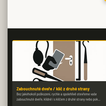
Zabouchnuté dveře / klíč z druhé strany
Bez jakéhokoli poškození, rychle a spolehlivě otevřeme vaše
zabouchnuté dveře, klidně i s klíčem z druhé strany nebo pok…