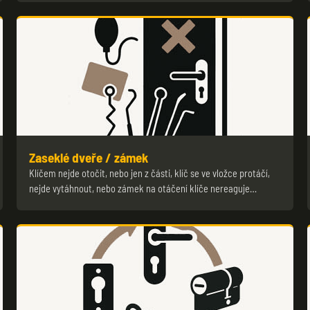
Zaseklé dveře / zámek
Klíčem nejde otočit, nebo jen z části, klíč se ve vložce protáčí,
nejde vytáhnout, nebo zámek na otáčení klíče nereaguje…