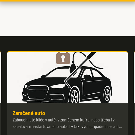
Zamčené auto
Zabouchnuté klíče v autě, v zamčeném kufru, nebo třeba i v
zapalování nastartovaného auta. I v takových případech se aut…