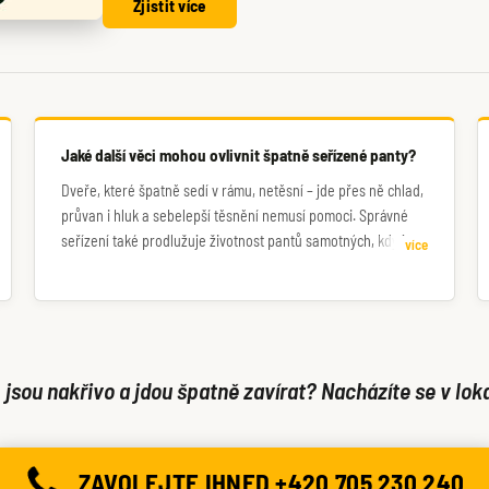
Zjistit více
Jaké další věci mohou ovlivnit špatně seřízené panty?
Dveře, které špatně sedí v rámu, netěsní – jde přes ně chlad,
průvan i hluk a sebelepší těsnění nemusí pomoci. Správné
seřízení také prodlužuje životnost pantů samotných, kdy je
více
váha dveří rovnoměrně rozložena mezi všechny panty.
Nakonec i samotné zamykání může být zhoršené, když
jazýček zámku správně nesedí s protikusem.
jsou nakřivo a jdou špatně zavírat? Nacházíte se v loka
ZAVOLEJTE IHNED +420 705 230 240