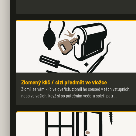
Zlomený klíč / cizí předmět ve vložce
Zlomil se vám klíč ve dveřích, zlomil ho soused v těch vstupních,
nebo ve vašich, když si po pátečním večeru spletl patr…