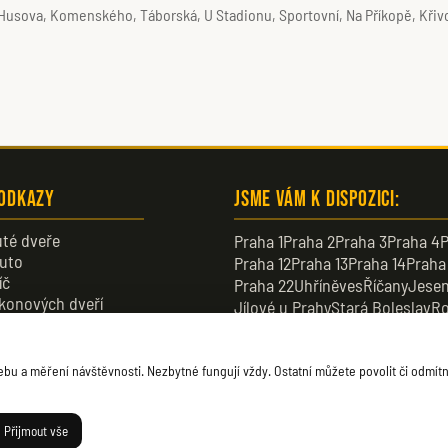
usova, Komenského, Táborská, U Stadionu, Sportovní, Na Příkopě, Křivoš
 odkazy
Jsme vám k dispozici:
té dveře
Praha 1
Praha 2
Praha 3
Praha 4
P
uto
Praha 12
Praha 13
Praha 14
Praha
íč
Praha 22
Uhříněves
Říčany
Jesen
konových dveří
Jílové u Prahy
Stará Boleslav
Ro
veře
Dobřichovice
Průhonice
Dolní B
u a měření návštěvnosti. Nezbytné fungují vždy. Ostatní můžete povolit či odmítn
Přijmout vše