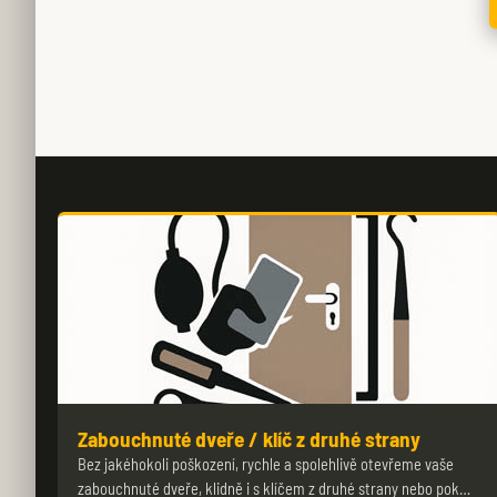
Zabouchnuté dveře / klíč z druhé strany
Bez jakéhokoli poškození, rychle a spolehlivě otevřeme vaše
zabouchnuté dveře, klidně i s klíčem z druhé strany nebo pok…