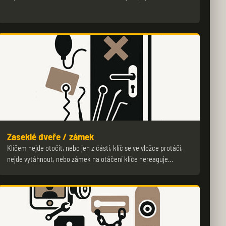
Zaseklé dveře / zámek
Klíčem nejde otočit, nebo jen z části, klíč se ve vložce protáčí,
nejde vytáhnout, nebo zámek na otáčení klíče nereaguje…