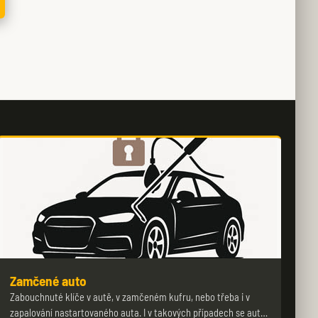
Zamčené auto
Zabouchnuté klíče v autě, v zamčeném kufru, nebo třeba i v
zapalování nastartovaného auta. I v takových případech se aut…