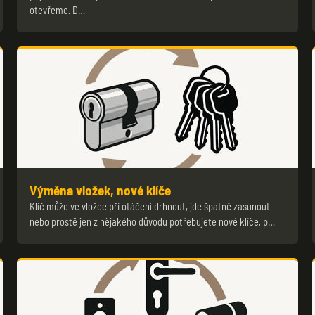
otevřeme. D…
Výměna vložek, nové klíče
Klíč může ve vložce při otáčení drhnout, jde špatně zasunout
nebo prostě jen z nějakého důvodu potřebujete nové klíče, p…