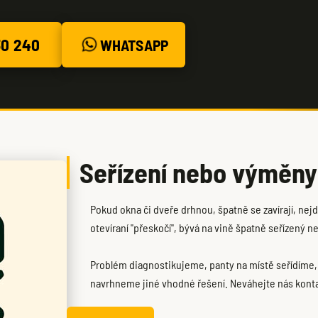
30 240
WHATSAPP
Seřízení nebo výměny
Pokud okna či dveře drhnou, špatně se zavírají, nej
otevíraní "přeskočí", bývá na vině špatně seřízený n
Problém diagnostikujeme, panty na místě seřídíme,
navrhneme jiné vhodné řešení. Neváhejte nás kont