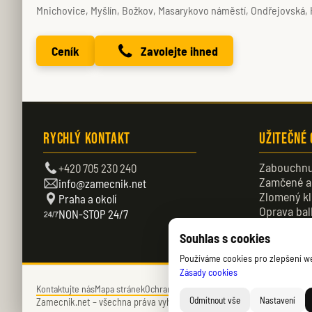
Mnichovice, Myšlín, Božkov, Masarykovo náměstí, Ondřejovská, H
Ceník
Zavolejte ihned
Rychlý kontakt
Užitečné
Zabouchnu
+420 705 230 240
Zamčené a
info@zamecnik.net
Zlomený kl
Praha a okolí
Oprava bal
NON-STOP 24/7
Zamčené d
Souhlas s cookies
Používáme cookies pro zlepšení web
Zásady cookies
Kontaktujte nás
Mapa stránek
Ochrana soukromí
Zásady cookies (EU)
Odmítnout vše
Nastavení
Zamecnik.net –
všechna práva vyhrazena – © 2026 – Daniel Němec.