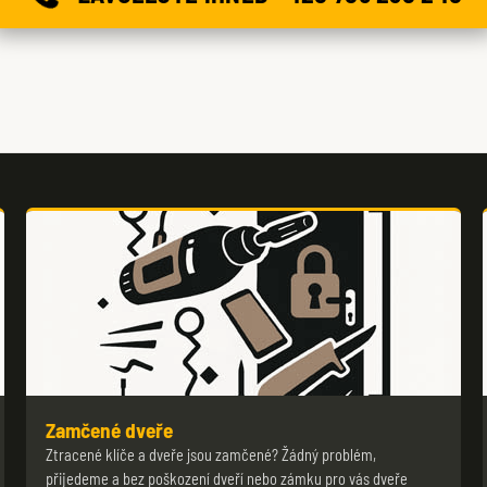
Zamčené dveře
Ztracené klíče a dveře jsou zamčené? Žádný problém,
přijedeme a bez poškození dveří nebo zámku pro vás dveře