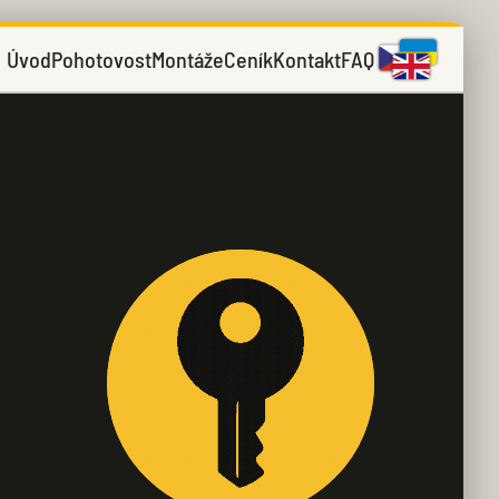
Úvod
Pohotovost
Montáže
Ceník
Kontakt
FAQ