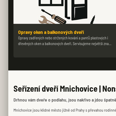
Opravy oken a balkonových dveří
Opravy zadřených nebo stržených kování a pantů plastových i
dřevěných oken a balkonových dveří. Servisujeme největší zna…
Seřízení dveří Mnichovice | No
Drhnou vám dveře o podlahu, jsou nakřivo a jdou špatně 
Mnichovice jsou klidné město jižně od Prahy s převahou rodinn