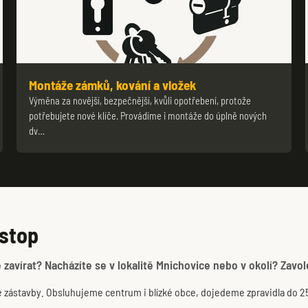
Montáže zámků, kování a vložek
Výměna za novější, bezpečnější, kvůli opotřebení, protože
potřebujete nové klíče. Provádíme i montáže do úplně nových
dv…
nstop
zavírat? Nacházíte se v lokalitě Mnichovice nebo v okolí? Zavol
é zástavby. Obsluhujeme centrum i blízké obce, dojedeme zpravidla do 2