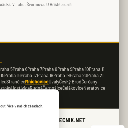
ická, V Luhu, Švermova, U Hřiště a další..
raha 5
Praha 6
Praha 7
Praha 8
Praha 9
Praha 10
Praha 11
 15
Praha 16
Praha 17
Praha 18
Praha 19
Praha 20
Praha 21
ice
Strančice
Mnichovice
Úvaly
Český Brod
Čerčany
ztoky
Hostivice
Rudná
Černošice
Čelákovice
Neratovice
řežany
Kamenice
out. Více v našich zásadách:
ZAMECNIK.NET