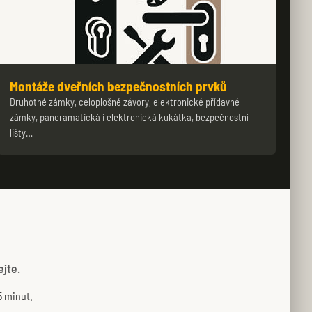
Montáže dveřních bezpečnostních prvků
Druhotné zámky, celoplošné závory, elektronické přídavné
zámky, panoramatická i elektronická kukátka, bezpečnostní
lišty…
ejte.
5 minut.