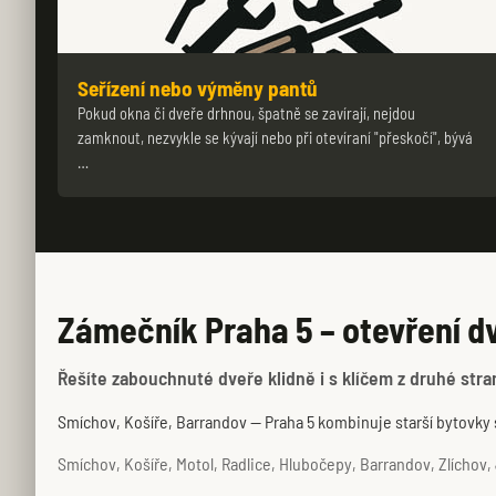
Seřízení nebo výměny pantů
Pokud okna či dveře drhnou, špatně se zavírají, nejdou
zamknout, nezvykle se kývají nebo při otevíraní "přeskočí", bývá
…
Zámečník Praha 5 – otevření dv
Řešíte zabouchnuté dveře klidně i s klíčem z druhé stran
Smíchov, Košíře, Barrandov — Praha 5 kombinuje starší bytovky s
Smíchov, Košíře, Motol, Radlice, Hlubočepy, Barrandov, Zlíchov, J