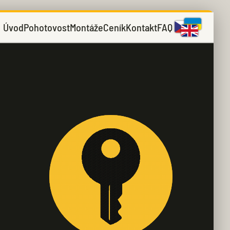
Úvod
Pohotovost
Montáže
Ceník
Kontakt
FAQ