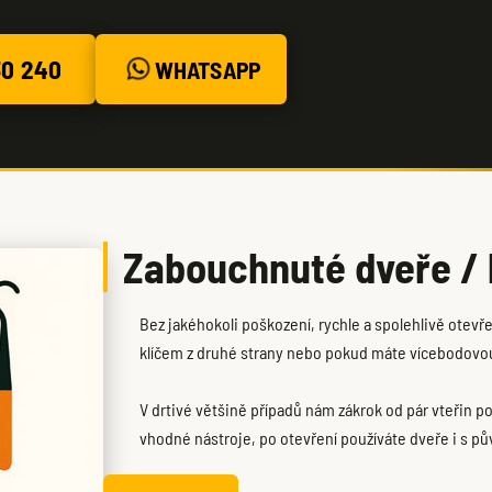
30 240
WHATSAPP
Zabouchnuté dveře / k
Bez jakéhokoli poškození, rychle a spolehlivě otevř
klíčem z druhé strany nebo pokud máte vícebodovou
V drtivé většině případů nám zákrok od pár vteřin po
vhodné nástroje, po otevření používáte dveře i s pův