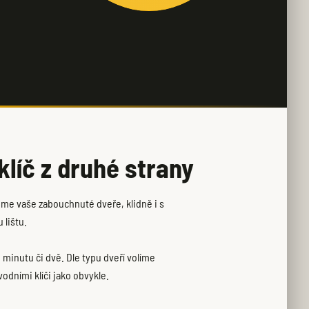
líč z druhé strany
eme vaše zabouchnuté dveře, klidně i s
 lištu.
 minutu či dvě. Dle typu dveří volíme
odními klíči jako obvykle.