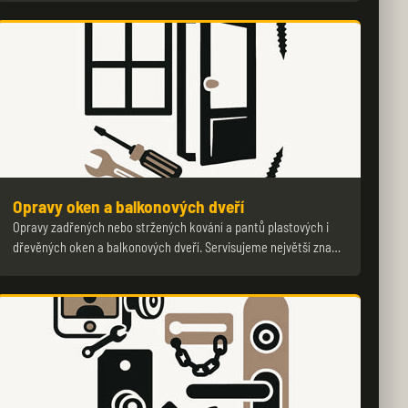
Opravy oken a balkonových dveří
Opravy zadřených nebo stržených kování a pantů plastových i
dřevěných oken a balkonových dveří. Servisujeme největší zna…