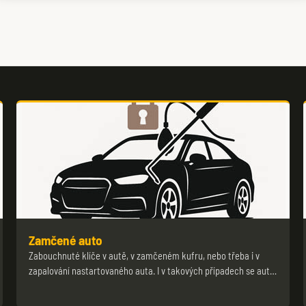
Zamčené auto
Zabouchnuté klíče v autě, v zamčeném kufru, nebo třeba i v
zapalování nastartovaného auta. I v takových případech se aut…