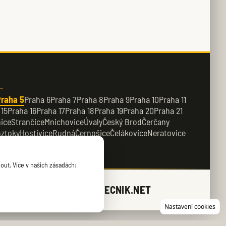
raha 5
Praha 6
Praha 7
Praha 8
Praha 9
Praha 10
Praha 11
 15
Praha 16
Praha 17
Praha 18
Praha 19
Praha 20
Praha 21
ice
Strančice
Mnichovice
Úvaly
Český Brod
Čerčany
ztoky
Hostivice
Rudná
Černošice
Čelákovice
Neratovice
řežany
Kamenice
out. Více v našich zásadách:
ZAMECNIK.NET
Nastavení cookies