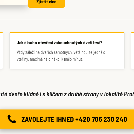
Zjistit více
Jak dlouho otevření zabouchnutých dveří trvá?
Vždy záleží na dveřích samotných, většinou se jedná o
vteřiny, maximálně o několik málo minut.
é dveře klidně i s klíčem z druhé strany v lokalitě Pra
ZAVOLEJTE IHNED +420 705 230 240