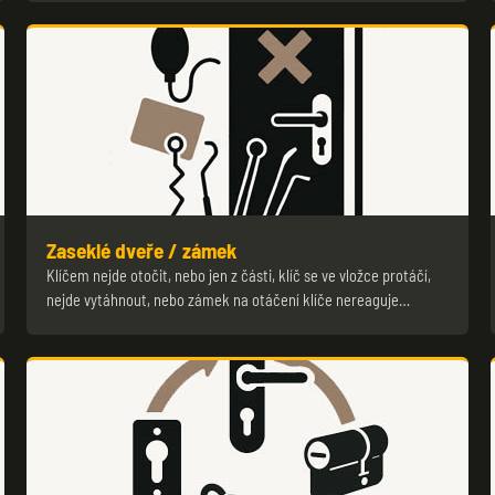
Zaseklé dveře / zámek
Klíčem nejde otočit, nebo jen z části, klíč se ve vložce protáčí,
nejde vytáhnout, nebo zámek na otáčení klíče nereaguje…