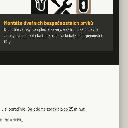
Montáže dveřních bezpečnostních prvků
Druhotné zámky, celoplošné závory, elektronické přídavné
zámky, panoramatická i elektronická kukátka, bezpečnostní
lišty…
mku si poradíme. Dojedeme zpravidla do 25 minut.
ažní a další..