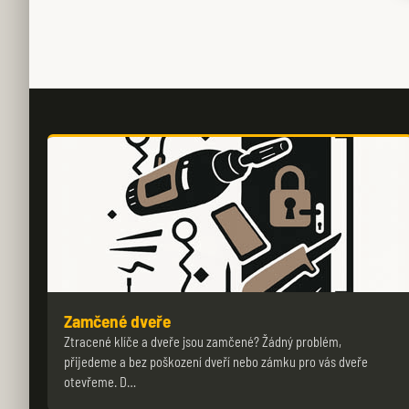
Zamčené dveře
Ztracené klíče a dveře jsou zamčené? Žádný problém,
přijedeme a bez poškození dveří nebo zámku pro vás dveře
otevřeme. D…