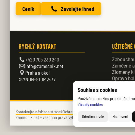
Ceník
Zavolejte ihned
Rychlý kontakt
Užitečné
Zabouchnu
+420 705 230 240
Zamčené a
info@zamecnik.net
Zlomený kl
Praha a okolí
Oprava bal
NON-STOP 24/7
Zamčené d
Souhlas s cookies
Používáme cookies pro zlepšení web
Zásady cookies
Kontaktujte nás
Mapa stránek
Ochrana soukromí
Zásady cookies (EU)
Odmítnout vše
Nastavení
Zamecnik.net –
všechna práva vyhrazena – © 2026 – Daniel Němec.