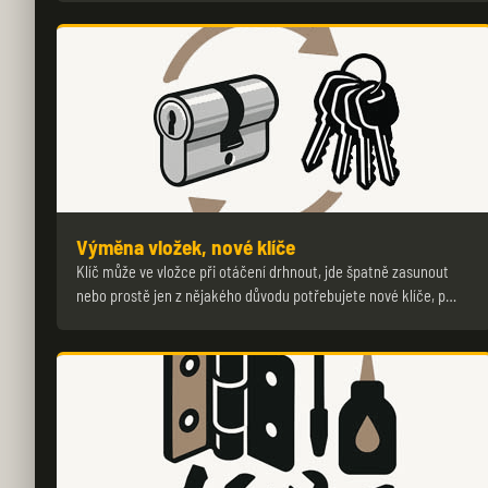
Výměna vložek, nové klíče
Klíč může ve vložce při otáčení drhnout, jde špatně zasunout
nebo prostě jen z nějakého důvodu potřebujete nové klíče, p…