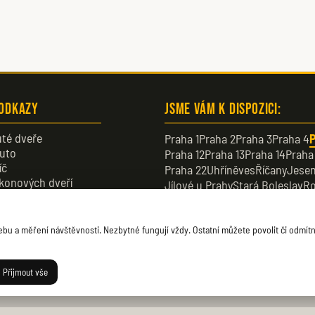
 odkazy
Jsme vám k dispozici:
té dveře
Praha 1
Praha 2
Praha 3
Praha 4
P
uto
Praha 12
Praha 13
Praha 14
Praha
íč
Praha 22
Uhříněves
Říčany
Jesen
konových dveří
Jílové u Prahy
Stará Boleslav
Ro
veře
Dobřichovice
Průhonice
Dolní B
u a měření návštěvnosti. Nezbytné fungují vždy. Ostatní můžete povolit či odmítn
Přijmout vše