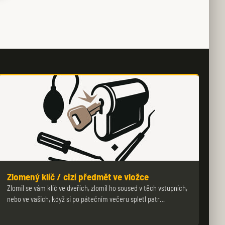
Zlomený klíč / cizí předmět ve vložce
Zlomil se vám klíč ve dveřích, zlomil ho soused v těch vstupních,
nebo ve vašich, když si po pátečním večeru spletl patr…