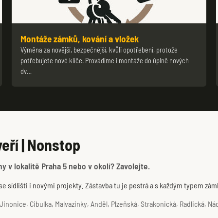
Montáže zámků, kování a vložek
Výměna za novější, bezpečnější, kvůli opotřebení, protože
potřebujete nové klíče. Provádíme i montáže do úplně nových
dv…
eří | Nonstop
y v lokalitě Praha 5 nebo v okolí? Zavolejte.
e sídlišti i novými projekty. Zástavba tu je pestrá a s každým typem zá
inonice, Cibulka, Malvazinky, Anděl, Plzeňská, Strakonická, Radlická, Nádr