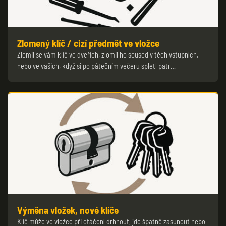
Zlomený klíč / cizí předmět ve vložce
Zlomil se vám klíč ve dveřích, zlomil ho soused v těch vstupních,
nebo ve vašich, když si po pátečním večeru spletl patr…
Výměna vložek, nové klíče
Klíč může ve vložce při otáčení drhnout, jde špatně zasunout nebo