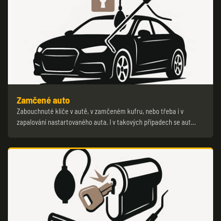
Zamčené auto
Zabouchnuté klíče v autě, v zamčeném kufru, nebo třeba i v
zapalování nastartovaného auta. I v takových případech se aut…