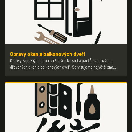
Opravy oken a balkonových dveří
Opravy zadřených nebo stržených kování a pantů plastových i
dřevěných oken a balkonových dveří. Servisujeme největší zna…