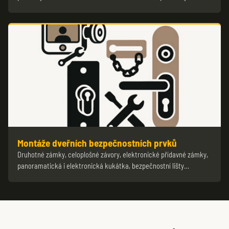
Montáže dveřních bezpečnostních prvků
Druhotné zámky, celoplošné závory, elektronické přídavné zámky,
panoramatická i elektronická kukátka, bezpečnostní lišty…