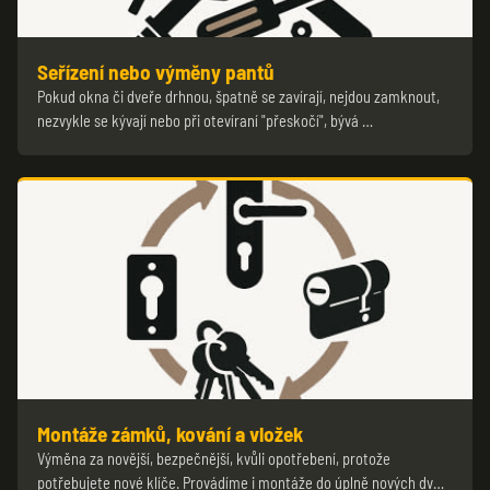
Seřízení nebo výměny pantů
Pokud okna či dveře drhnou, špatně se zavírají, nejdou zamknout,
nezvykle se kývají nebo při otevíraní "přeskočí", bývá …
Montáže zámků, kování a vložek
Výměna za novější, bezpečnější, kvůli opotřebení, protože
potřebujete nové klíče. Provádíme i montáže do úplně nových dv…