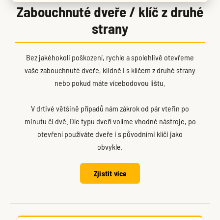
Zabouchnuté dveře / klíč z druhé
strany
Bez jakéhokoli poškození, rychle a spolehlivě otevřeme
vaše zabouchnuté dveře, klidně i s klíčem z druhé strany
nebo pokud máte vícebodovou lištu.
V drtivé většině případů nám zákrok od pár vteřin po
minutu či dvě. Dle typu dveří volíme vhodné nástroje, po
otevření používáte dveře i s původními klíči jako
obvykle.
Zjistit více