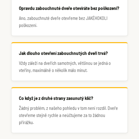
Opravdu zabouchnuté dveře otevíráte bez poškození?
Ano, zabouchnuté dveře otevřeme bez JAKÉHOKOLI
poškození.
Jak dlouho otevření zabouchnutých dveří trvá?
Vždy záleží na dveřích samotných, většinou se jedná o
vteřiny, maximálně o několik málo minut.
Co když je z druhé strany zasunutý klíč?
Žádný problém, z našeho pohledu v tom není rozdíl. Dveře
otevřeme stejně rychle a neúčtujeme za to žádnou
přirážku.