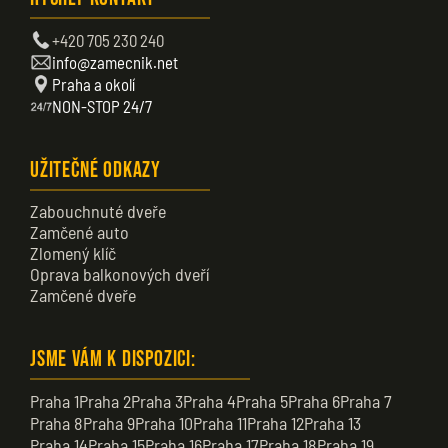
+420 705 230 240
info@zamecnik.net
Praha a okolí
NON-STOP 24/7
Užitečné odkazy
Zabouchnuté dveře
Zamčené auto
Zlomený klíč
Oprava balkonových dveří
Zamčené dveře
Jsme vám k dispozici:
Praha 1
Praha 2
Praha 3
Praha 4
Praha 5
Praha 6
Praha 7
Praha 8
Praha 9
Praha 10
Praha 11
Praha 12
Praha 13
Praha 14
Praha 15
Praha 16
Praha 17
Praha 18
Praha 19