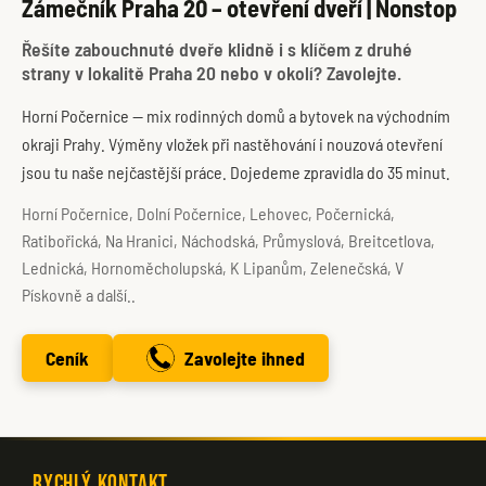
Zámečník Praha 20 – otevření dveří | Nonstop
Řešíte zabouchnuté dveře klidně i s klíčem z druhé
strany v lokalitě Praha 20 nebo v okolí? Zavolejte.
Horní Počernice — mix rodinných domů a bytovek na východním
okraji Prahy. Výměny vložek při nastěhování i nouzová otevření
jsou tu naše nejčastější práce. Dojedeme zpravidla do 35 minut.
Horní Počernice, Dolní Počernice, Lehovec, Počernická,
Ratibořická, Na Hranici, Náchodská, Průmyslová, Breitcetlova,
Lednická, Hornoměcholupská, K Lipanům, Zelenečská, V
Pískovně a další..
Ceník
Zavolejte ihned
Rychlý kontakt