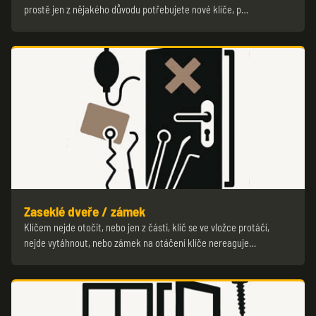
prostě jen z nějakého důvodu potřebujete nové klíče, p…
Zaseklé dveře / zámek
Klíčem nejde otočit, nebo jen z části, klíč se ve vložce protáčí,
nejde vytáhnout, nebo zámek na otáčení klíče nereaguje…