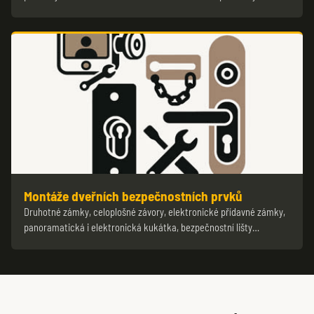
Montáže dveřních bezpečnostních prvků
Druhotné zámky, celoplošné závory, elektronické přídavné zámky,
panoramatická i elektronická kukátka, bezpečnostní lišty…