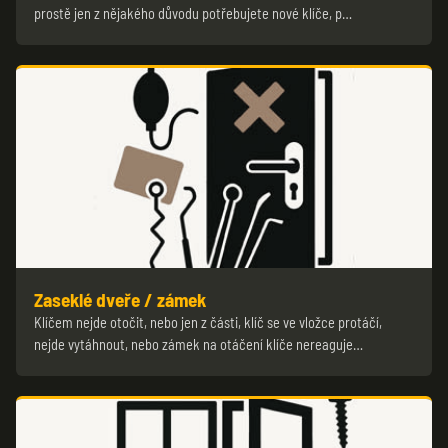
prostě jen z nějakého důvodu potřebujete nové klíče, p…
Zaseklé dveře / zámek
Klíčem nejde otočit, nebo jen z části, klíč se ve vložce protáčí,
nejde vytáhnout, nebo zámek na otáčení klíče nereaguje…