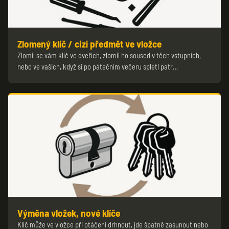
Zlomený klíč / cizí předmět ve vložce
Zlomil se vám klíč ve dveřích, zlomil ho soused v těch vstupních,
nebo ve vašich, když si po pátečním večeru spletl patr…
Výměna vložek, nové klíče
Klíč může ve vložce při otáčení drhnout, jde špatně zasunout nebo