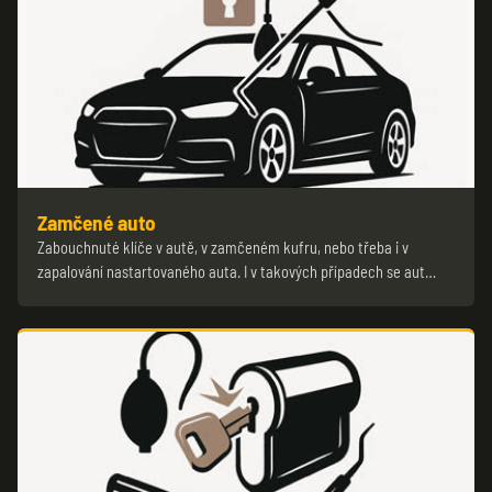
Zamčené auto
Zabouchnuté klíče v autě, v zamčeném kufru, nebo třeba i v
zapalování nastartovaného auta. I v takových případech se aut…