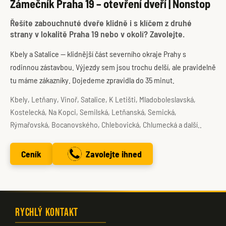
Zámečník Praha 19 – otevření dveří | Nonstop
Řešíte zabouchnuté dveře klidně i s klíčem z druhé
strany v lokalitě Praha 19 nebo v okolí? Zavolejte.
Kbely a Satalice — klidnější část severního okraje Prahy s
rodinnou zástavbou. Výjezdy sem jsou trochu delší, ale pravidelně
tu máme zákazníky. Dojedeme zpravidla do 35 minut.
Kbely, Letňany, Vinoř, Satalice, K Letišti, Mladoboleslavská,
Kostelecká, Na Kopci, Semilská, Letňanská, Semická,
Rýmařovská, Bocanovského, Chlebovická, Chlumecká a další..
Ceník
Zavolejte ihned
Rychlý kontakt