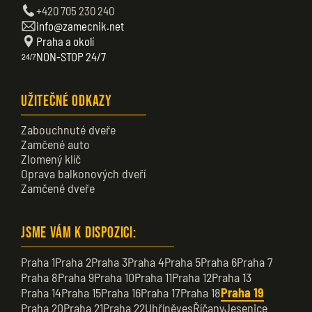
+420 705 230 240
info@zamecnik.net
Praha a okolí
NON-STOP 24/7
Užitečné odkazy
Zabouchnuté dveře
Zamčené auto
Zlomený klíč
Oprava balkonových dveří
Zamčené dveře
Jsme vám k dispozici:
Praha 1
Praha 2
Praha 3
Praha 4
Praha 5
Praha 6
Praha 7
Praha 8
Praha 9
Praha 10
Praha 11
Praha 12
Praha 13
Praha 14
Praha 15
Praha 16
Praha 17
Praha 18
Praha 19
Praha 20
Praha 21
Praha 22
Uhříněves
Říčany
Jesenice