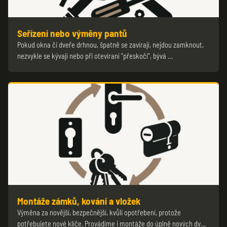
Seřízení nebo výměny pantů
Pokud okna či dveře drhnou, špatně se zavírají, nejdou zamknout,
nezvykle se kývají nebo při otevíraní "přeskočí", bývá …
Montáže zámků, kování a vložek
Výměna za novější, bezpečnější, kvůli opotřebení, protože
potřebujete nové klíče. Provádíme i montáže do úplně nových dv…