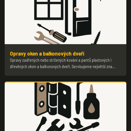
Opravy oken a balkonových dveří
Opravy zadřených nebo stržených kování a pantů plastových i
dřevěných oken a balkonových dveří. Servisujeme největší zna…