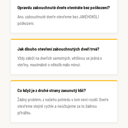
Opravdu zabouchnuté dveře otevíráte bez poškození?
Ano, zabouchnuté dveře otevřeme bez JAKÉHOKOLI
poškození.
Jak dlouho otevření zabouchnutých dveří trvá?
Vždy záleží na dveřích samotných, většinou se jedná o
vteřiny, maximálně o několik málo minut.
Co když je z druhé strany zasunutý klíč?
Žádný problém, z našeho pohledu v tom není rozdíl. Dveře
otevřeme stejně rychle a neúčtujeme za to žádnou
přirážku.