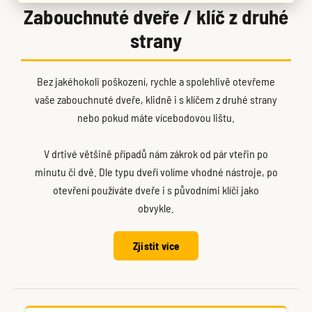
Zabouchnuté dveře / klíč z druhé
strany
Bez jakéhokoli poškození, rychle a spolehlivě otevřeme
vaše zabouchnuté dveře, klidně i s klíčem z druhé strany
nebo pokud máte vícebodovou lištu.
V drtivé většině případů nám zákrok od pár vteřin po
minutu či dvě. Dle typu dveří volíme vhodné nástroje, po
otevření používáte dveře i s původními klíči jako
obvykle.
Zjistit více