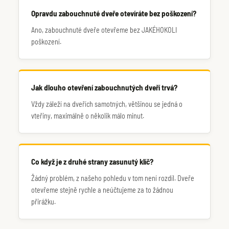
Opravdu zabouchnuté dveře otevíráte bez poškození?
Ano, zabouchnuté dveře otevřeme bez JAKÉHOKOLI
poškození.
Jak dlouho otevření zabouchnutých dveří trvá?
Vždy záleží na dveřích samotných, většinou se jedná o
vteřiny, maximálně o několik málo minut.
Co když je z druhé strany zasunutý klíč?
Žádný problém, z našeho pohledu v tom není rozdíl. Dveře
otevřeme stejně rychle a neúčtujeme za to žádnou
přirážku.