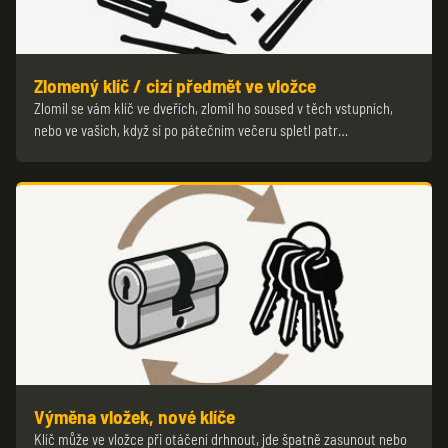
Zlomený klíč / cizí předmět ve vložce
Zlomil se vám klíč ve dveřích, zlomil ho soused v těch vstupních,
nebo ve vašich, když si po pátečním večeru spletl patr…
Výměna vložek, nové klíče
Klíč může ve vložce při otáčení drhnout, jde špatně zasunout nebo