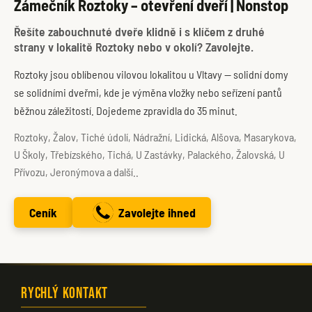
Zámečník Roztoky – otevření dveří | Nonstop
Řešíte zabouchnuté dveře klidně i s klíčem z druhé
strany v lokalitě Roztoky nebo v okolí? Zavolejte.
Roztoky jsou oblíbenou vilovou lokalitou u Vltavy — solidní domy
se solidními dveřmi, kde je výměna vložky nebo seřízení pantů
běžnou záležitostí. Dojedeme zpravidla do 35 minut.
Roztoky, Žalov, Tiché údolí, Nádražní, Lidická, Alšova, Masarykova,
U Školy, Třebízského, Tichá, U Zastávky, Palackého, Žalovská, U
Přívozu, Jeronýmova a další..
Ceník
Zavolejte ihned
Rychlý kontakt