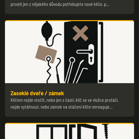
prostě jen z nějakého důvodu potřebujete nové klíče, p…
Zaseklé dveře / zámek
Klíčem nejde otočit, nebo jen z části, klíč se ve vložce protáčí,
nejde vytáhnout, nebo zámek na otáčení klíče nereaguje…