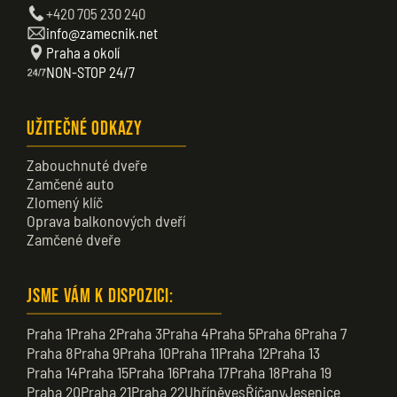
+420 705 230 240
info@zamecnik.net
Praha a okolí
NON-STOP 24/7
Užitečné odkazy
Zabouchnuté dveře
Zamčené auto
Zlomený klíč
Oprava balkonových dveří
Zamčené dveře
Jsme vám k dispozici:
Praha 1
Praha 2
Praha 3
Praha 4
Praha 5
Praha 6
Praha 7
Praha 8
Praha 9
Praha 10
Praha 11
Praha 12
Praha 13
Praha 14
Praha 15
Praha 16
Praha 17
Praha 18
Praha 19
Praha 20
Praha 21
Praha 22
Uhříněves
Říčany
Jesenice