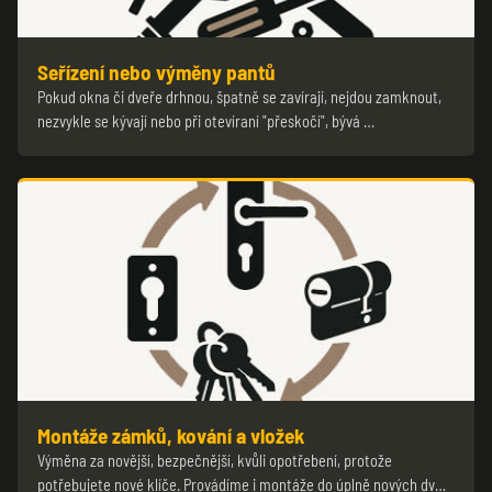
Seřízení nebo výměny pantů
Pokud okna či dveře drhnou, špatně se zavírají, nejdou zamknout,
nezvykle se kývají nebo při otevíraní "přeskočí", bývá …
Montáže zámků, kování a vložek
Výměna za novější, bezpečnější, kvůli opotřebení, protože
potřebujete nové klíče. Provádíme i montáže do úplně nových dv…