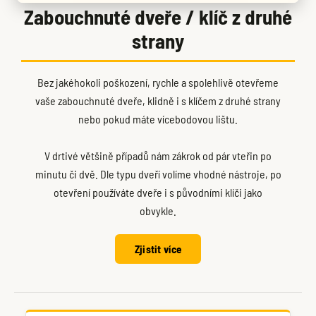
Zabouchnuté dveře / klíč z druhé
strany
Bez jakéhokoli poškození, rychle a spolehlivě otevřeme
vaše zabouchnuté dveře, klidně i s klíčem z druhé strany
nebo pokud máte vícebodovou lištu.
V drtivé většině případů nám zákrok od pár vteřin po
minutu či dvě. Dle typu dveří volíme vhodné nástroje, po
otevření používáte dveře i s původními klíči jako
obvykle.
Zjistit více