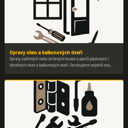
Opravy oken a balkonových dveří
Opravy zadřených nebo stržených kování a pantů plastových i
dřevěných oken a balkonových dveří. Servisujeme největší zna…