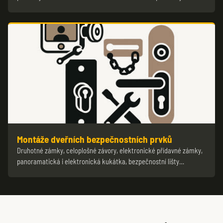
Montáže dveřních bezpečnostních prvků
Druhotné zámky, celoplošné závory, elektronické přídavné zámky,
panoramatická i elektronická kukátka, bezpečnostní lišty…