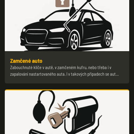
Zamčené auto
Zabouchnuté klíče v autě, v zamčeném kufru, nebo třeba i v
zapalování nastartovaného auta. I v takových případech se aut…