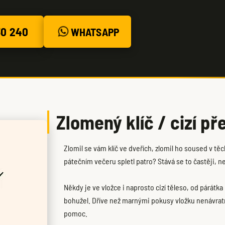
30 240
WHATSAPP
Zlomený klíč / cizí p
Zlomil se vám klíč ve dveřích, zlomil ho soused v tě
pátečním večeru spletl patro? Stává se to častěji, ne
Někdy je ve vložce i naprosto cizí těleso, od párátka
bohužel. Dříve než marnými pokusy vložku nenávratn
pomoc.