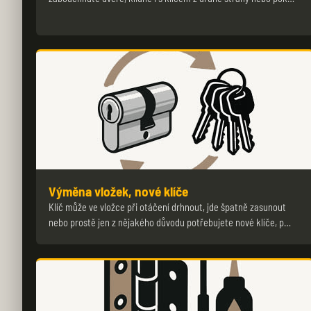
Výměna vložek, nové klíče
Klíč může ve vložce při otáčení drhnout, jde špatně zasunout
nebo prostě jen z nějakého důvodu potřebujete nové klíče, p…