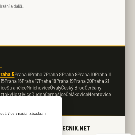
ažní a další..
raha 5
Praha 6
Praha 7
Praha 8
Praha 9
Praha 10
Praha 11
 15
Praha 16
Praha 17
Praha 18
Praha 19
Praha 20
Praha 21
ice
Strančice
Mnichovice
Úvaly
Český Brod
Čerčany
ztoky
Hostivice
Rudná
Černošice
Čelákovice
Neratovice
řežany
Kamenice
out. Více v našich zásadách:
ZAMECNIK.NET