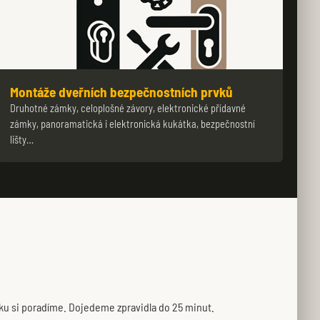
Montáže dveřních bezpečnostních prvků
Druhotné zámky, celoplošné závory, elektronické přídavné
zámky, panoramatická i elektronická kukátka, bezpečnostní
lišty…
mku si poradíme. Dojedeme zpravidla do 25 minut.