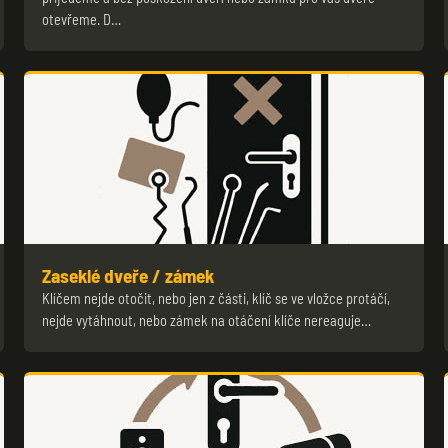
otevřeme. D…
Zaseklé dveře / zámek
Klíčem nejde otočit, nebo jen z části, klíč se ve vložce protáčí,
nejde vytáhnout, nebo zámek na otáčení klíče nereaguje…