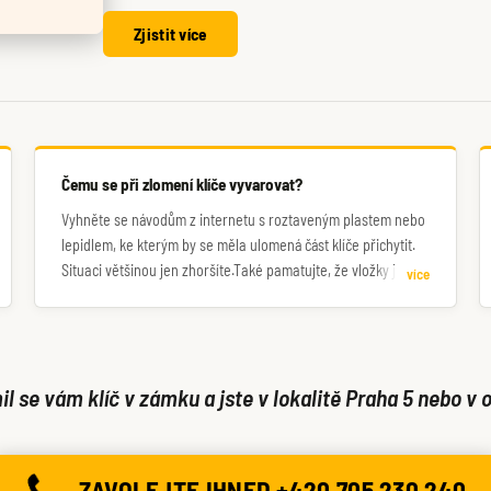
Zjistit více
Čemu se při zlomení klíče vyvarovat?
Vyhněte se návodům z internetu s roztaveným plastem nebo
lepidlem, ke kterým by se měla ulomená část klíče přichytit.
Situaci většinou jen zhoršíte.Také pamatujte, že vložky jsou z
více
relativně měkkého kovu, nesnažte se do nich dloubat např.
šroubovákem. Raději nás požádejte o odbornou pomoc.
il se vám klíč v zámku a jste v lokalitě Praha 5 nebo v o
ZAVOLEJTE IHNED +420 705 230 240