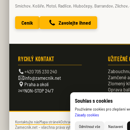
Smíchov, Košíře, Motol, Radlice, Hlubočepy, Barrandov, Zlíchov, J
Ceník
Zavolejte ihned
Rychlý kontakt
Užitečné
Zabouchnu
+420 705 230 240
Zamčené a
info@zamecnik.net
Zlomený kl
Praha a okolí
Oprava bal
NON-STOP 24/7
Zamčené d
Souhlas s cookies
Používáme cookies pro zlepšení web
Zásady cookies
Kontaktujte nás
Mapa stránek
Ochrana soukromí
Zásady cookies (EU)
Odmítnout vše
Nastavení
Zamecnik.net –
všechna práva vyhrazena – © 2026 – Daniel Němec.