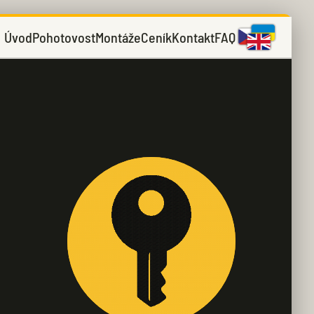
Úvod
Pohotovost
Montáže
Ceník
Kontakt
FAQ