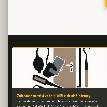
Zabouchnuté dveře / klíč z druhé strany
Bez jakéhokoli poškození, rychle a spolehlivě otevřeme vaše
zabouchnuté dveře, klidně i s klíčem z druhé strany nebo pok…