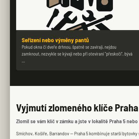
Seřízení nebo výměny pantů
Pokud okna či dveře drhnou, špatně se zavírají, nejdou
zamknout, nezvykle se kývají nebo při otevíraní "přeskočí", bývá
…
Vyjmutí zlomeného klíče Praha
Zlomil se vám klíč v zámku a jste v lokalitě Praha 5 nebo 
Smíchov, Košíře, Barrandov — Praha 5 kombinuje starší bytovky s