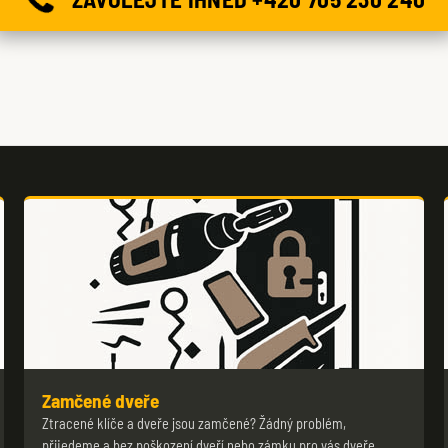
Zamčené dveře
Ztracené klíče a dveře jsou zamčené? Žádný problém,
přijedeme a bez poškození dveří nebo zámku pro vás dveře