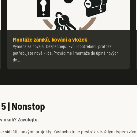
Montáže zámků, kování a vložek
Výměna za novější, bezpečnější, kvůli opotřebení, protože
potřebujete nové klíče. Provádíme i montáže do úplně nových
dv…
 5 | Nonstop
v okolí? Zavolejte.
e sídlišti i novými projekty. Zástavba tu je pestrá a s každým typem zá