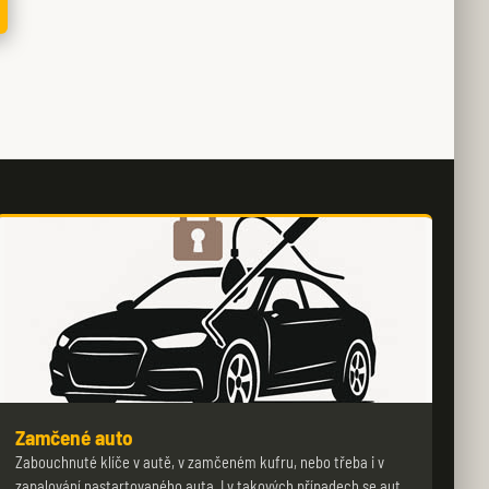
Zamčené auto
Zabouchnuté klíče v autě, v zamčeném kufru, nebo třeba i v
zapalování nastartovaného auta. I v takových případech se aut…