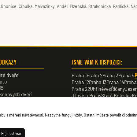
inonice, Cibulka, Malvazinky, Anděl, Plzeňská, Strakonická, Radlická, Nádr
 odkazy
Jsme vám k dispozici:
té dveře
Praha 1
Praha 2
Praha 3
Praha 4
P
uto
Praha 12
Praha 13
Praha 14
Praha
íč
Praha 22
Uhříněves
Říčany
Jesen
konových dveří
Jílové u Prahy
Stará Boleslav
Ro
veře
Dobřichovice
Průhonice
Dolní B
u a měření návštěvnosti. Nezbytné fungují vždy. Ostatní můžete povolit či odmítn
Přijmout vše