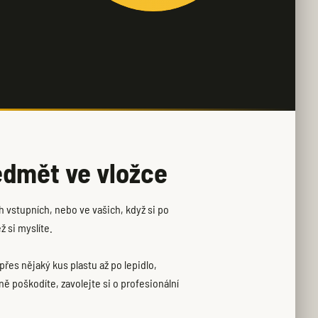
ředmět ve vložce
ch vstupních, nebo ve vašich, když si po
ž si myslíte.
 přes nějaký kus plastu až po lepidlo,
ě poškodíte, zavolejte si o profesionální