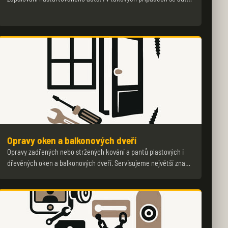
Opravy oken a balkonových dveří
Opravy zadřených nebo stržených kování a pantů plastových i
dřevěných oken a balkonových dveří. Servisujeme největší zna…