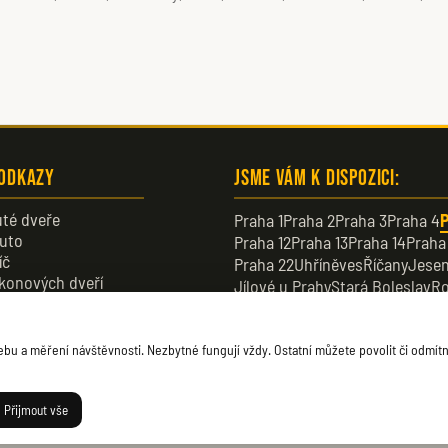
 odkazy
Jsme vám k dispozici:
té dveře
Praha 1
Praha 2
Praha 3
Praha 4
P
uto
Praha 12
Praha 13
Praha 14
Praha
íč
Praha 22
Uhříněves
Říčany
Jesen
konových dveří
Jílové u Prahy
Stará Boleslav
Ro
veře
Dobřichovice
Průhonice
Dolní B
u a měření návštěvnosti. Nezbytné fungují vždy. Ostatní můžete povolit či odmítn
Přijmout vše