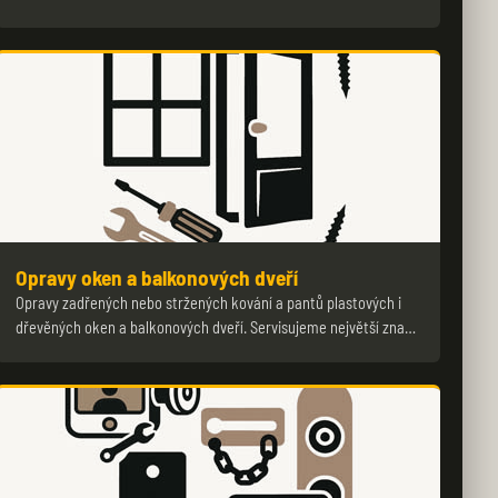
Opravy oken a balkonových dveří
Opravy zadřených nebo stržených kování a pantů plastových i
dřevěných oken a balkonových dveří. Servisujeme největší zna…