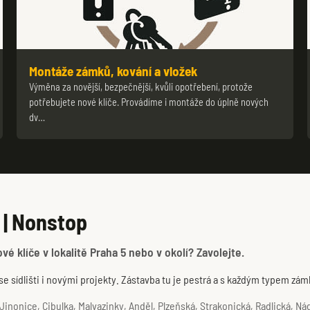
Montáže zámků, kování a vložek
Výměna za novější, bezpečnější, kvůli opotřebení, protože
potřebujete nové klíče. Provádíme i montáže do úplně nových
dv…
 | Nonstop
 klíče v lokalitě Praha 5 nebo v okolí? Zavolejte.
e sídlišti i novými projekty. Zástavba tu je pestrá a s každým typem zá
inonice, Cibulka, Malvazinky, Anděl, Plzeňská, Strakonická, Radlická, Nádr