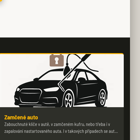
Zamčené auto
Zabouchnuté klíče v autě, v zamčeném kufru, nebo třeba i v
zapalování nastartovaného auta. I v takových případech se aut…