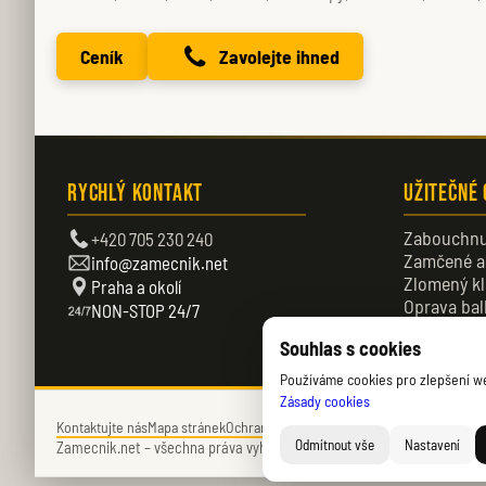
Ceník
Zavolejte ihned
Rychlý kontakt
Užitečné
Zabouchnu
+420 705 230 240
Zamčené a
info@zamecnik.net
Zlomený kl
Praha a okolí
Oprava bal
NON-STOP 24/7
Zamčené d
Souhlas s cookies
Používáme cookies pro zlepšení web
Zásady cookies
Kontaktujte nás
Mapa stránek
Ochrana soukromí
Zásady cookies (EU)
Odmítnout vše
Nastavení
Zamecnik.net –
všechna práva vyhrazena – © 2026 – Daniel Němec.