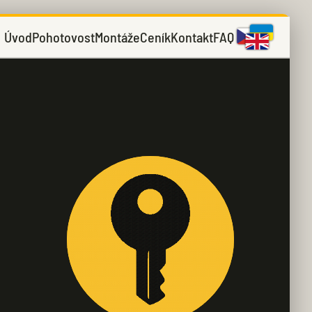
Úvod
Pohotovost
Montáže
Ceník
Kontakt
FAQ