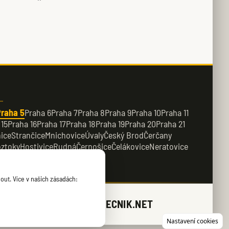
raha 5
Praha 6
Praha 7
Praha 8
Praha 9
Praha 10
Praha 11
 15
Praha 16
Praha 17
Praha 18
Praha 19
Praha 20
Praha 21
ice
Strančice
Mnichovice
Úvaly
Český Brod
Čerčany
ztoky
Hostivice
Rudná
Černošice
Čelákovice
Neratovice
řežany
Kamenice
out. Více v našich zásadách:
ZAMECNIK.NET
Nastavení cookies