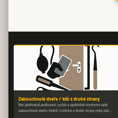
Zabouchnuté dveře / klíč z druhé strany
Bez jakéhokoli poškození, rychle a spolehlivě otevřeme vaše
zabouchnuté dveře, klidně i s klíčem z druhé strany nebo pok…