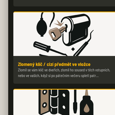
Zlomený klíč / cizí předmět ve vložce
Zlomil se vám klíč ve dveřích, zlomil ho soused v těch vstupních,
nebo ve vašich, když si po pátečním večeru spletl patr…