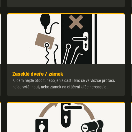
Zaseklé dveře / zámek
Klíčem nejde otočit, nebo jen z části, klíč se ve vložce protáčí,
nejde vytáhnout, nebo zámek na otáčení klíče nereaguje…