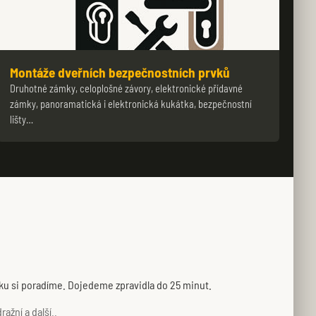
Montáže dveřních bezpečnostních prvků
Druhotné zámky, celoplošné závory, elektronické přídavné
zámky, panoramatická i elektronická kukátka, bezpečnostní
lišty…
mku si poradíme. Dojedeme zpravidla do 25 minut.
ažní a další..