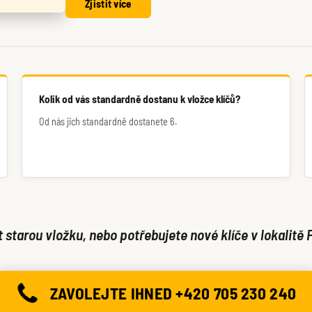
Zjistit více
Kolik od vás standardně dostanu k vložce klíčů?
Od nás jich standardně dostanete 6.
starou vložku, nebo potřebujete nové klíče v lokalitě 
ZAVOLEJTE IHNED +420 705 230 240