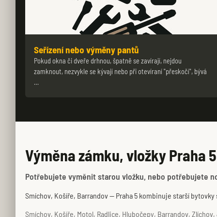
Seřízení nebo výměny pantů
Pokud okna či dveře drhnou, špatně se zavírají, nejdou
zamknout, nezvykle se kývají nebo při otevíraní "přeskočí", bývá
…
Výměna zámku, vložky Praha 5
Potřebujete vyměnit starou vložku, nebo potřebujete nové
Smíchov, Košíře, Barrandov — Praha 5 kombinuje starší bytovky s
Smíchov, Košíře, Motol, Radlice, Hlubočepy, Barrandov, Zlíchov, J