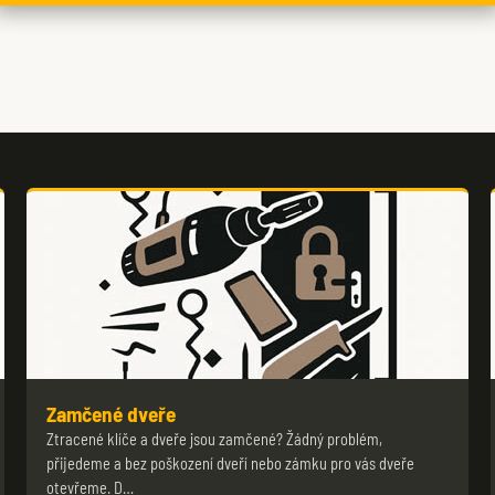
Zamčené dveře
Ztracené klíče a dveře jsou zamčené? Žádný problém,
přijedeme a bez poškození dveří nebo zámku pro vás dveře
otevřeme. D…