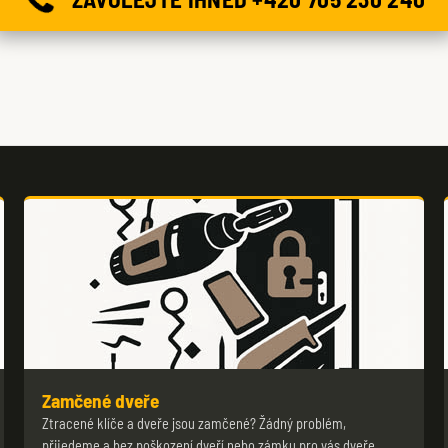
Zamčené dveře
Ztracené klíče a dveře jsou zamčené? Žádný problém,
přijedeme a bez poškození dveří nebo zámku pro vás dveře