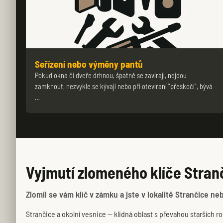
Seřízení nebo výměny pantů
Pokud okna či dveře drhnou, špatně se zavírají, nejdou
zamknout, nezvykle se kývají nebo při otevíraní "přeskočí", bývá
…
Vyjmutí zlomeného klíče Stran
Zlomil se vám klíč v zámku a jste v lokalitě Strančice neb
Strančice a okolní vesnice — klidná oblast s převahou starších