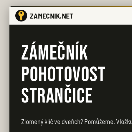
ZAMECNIK.NET
ZÁMEČNÍK
POHOTOVOST
STRANČICE
Zlomený klíč ve dveřích? Pomůžeme. Vložk