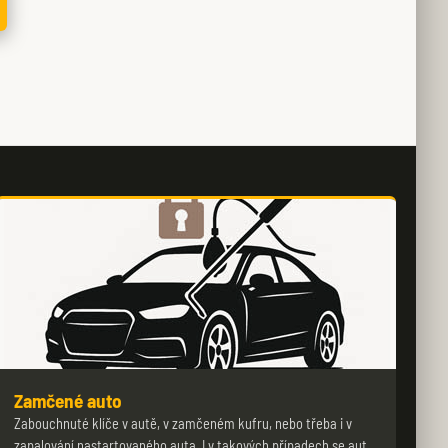
Zamčené auto
Zabouchnuté klíče v autě, v zamčeném kufru, nebo třeba i v
zapalování nastartovaného auta. I v takových případech se aut…