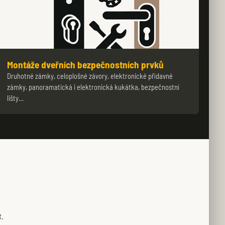
Montáže dveřních bezpečnostních prvků
Druhotné zámky, celoplošné závory, elektronické přídavné
zámky, panoramatická i elektronická kukátka, bezpečnostní
lišty…
t.