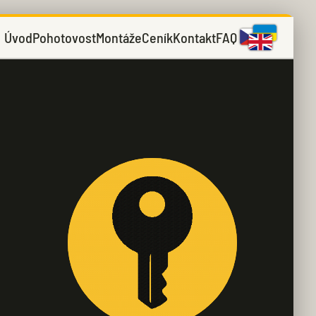
Úvod
Pohotovost
Montáže
Ceník
Kontakt
FAQ