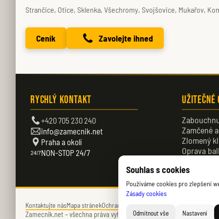
Strančice, Otice, Sklenka, Všechromy, Svojšovice, Mukařov, Komens
Ceník
Zavolejte ihned
Rychlý kontakt
Užitečné
Zabouchnu
+420 705 230 240
Zamčené a
info@zamecnik.net
Zlomený kl
Praha a okolí
Oprava bal
NON-STOP 24/7
Zamčené d
Souhlas s cookies
Používáme cookies pro zlepšení web
Zásady cookies
Kontaktujte nás
Mapa stránek
Ochrana soukromí
Zásady cookies (EU)
Odmítnout vše
Nastavení
Zamecnik.net –
všechna práva vyhrazena – © 2026 – Daniel Němec.