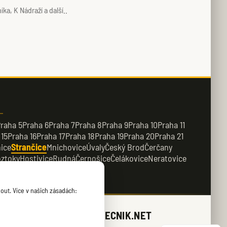
a, K Nádraží a další..
raha 5
Praha 6
Praha 7
Praha 8
Praha 9
Praha 10
Praha 11
 15
Praha 16
Praha 17
Praha 18
Praha 19
Praha 20
Praha 21
ice
Strančice
Mnichovice
Úvaly
Český Brod
Čerčany
ztoky
Hostivice
Rudná
Černošice
Čelákovice
Neratovice
řežany
Kamenice
out. Více v našich zásadách:
ZAMECNIK.NET