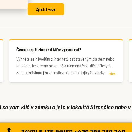
Zjistit více
Čemu se při zlomení klíče vyvarovat?
Vyhněte se návodům z internetu s roztaveným plastem nebo
lepidlem, ke kterým by se měla ulomená část klíče přichytit.
Situaci většinou jen zhoršíte.Také pamatujte, že vložky jsou z
více
relativně měkkého kovu, nesnažte se do nich dloubat např.
šroubovákem. Raději nás požádejte o odbornou pomoc.
l se vám klíč v zámku a jste v lokalitě Strančice nebo v 
ZAVOLEJTE IHNED +420 705 230 240