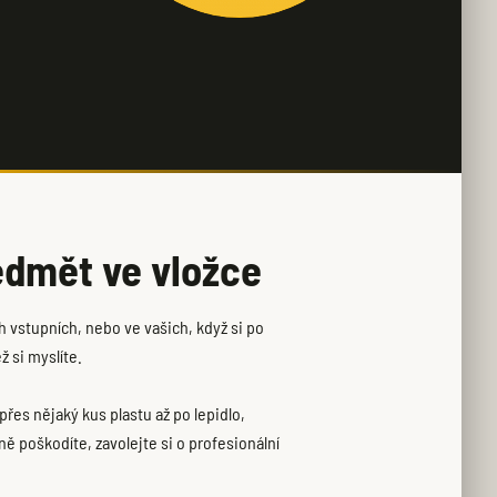
ředmět ve vložce
ch vstupních, nebo ve vašich, když si po
ž si myslíte.
 přes nějaký kus plastu až po lepidlo,
ě poškodíte, zavolejte si o profesionální