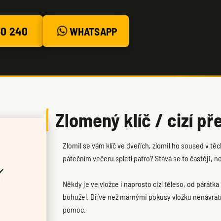
30 240
WHATSAPP
Zlomený klíč / cizí p
Zlomil se vám klíč ve dveřích, zlomil ho soused v tě
pátečním večeru spletl patro? Stává se to častěji, ne
Někdy je ve vložce i naprosto cizí těleso, od párátka
bohužel. Dříve než marnými pokusy vložku nenávratn
pomoc.