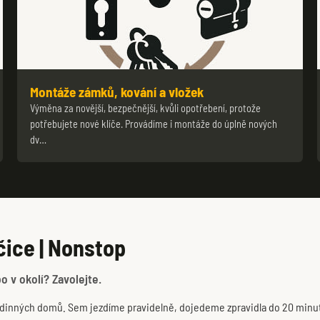
Montáže zámků, kování a vložek
Výměna za novější, bezpečnější, kvůli opotřebení, protože
potřebujete nové klíče. Provádíme i montáže do úplně nových
dv…
čice | Nonstop
o v okolí? Zavolejte.
 rodinných domů. Sem jezdíme pravidelně, dojedeme zpravidla do 20 minu