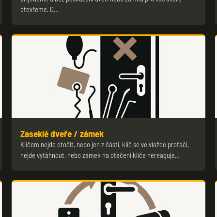
otevřeme. D…
Zaseklé dveře / zámek
Klíčem nejde otočit, nebo jen z části, klíč se ve vložce protáčí,
nejde vytáhnout, nebo zámek na otáčení klíče nereaguje…