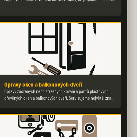
Opravy oken a balkonových dveří
Opravy zadřených nebo stržených kování a pantů plastových i
dřevěných oken a balkonových dveří. Servisujeme největší zna…