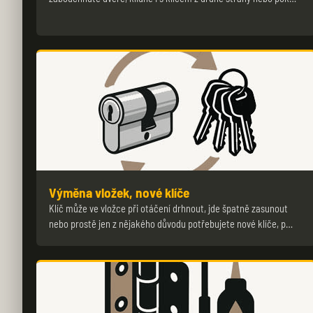
Výměna vložek, nové klíče
Klíč může ve vložce při otáčení drhnout, jde špatně zasunout
nebo prostě jen z nějakého důvodu potřebujete nové klíče, p…