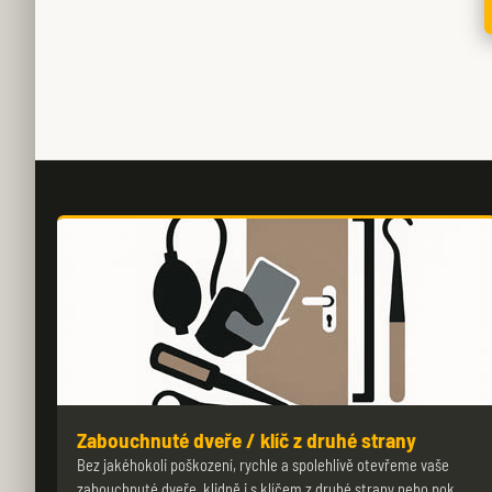
Zabouchnuté dveře / klíč z druhé strany
Bez jakéhokoli poškození, rychle a spolehlivě otevřeme vaše
zabouchnuté dveře, klidně i s klíčem z druhé strany nebo pok…