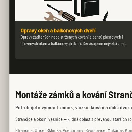
Opravy oken a balkonových dveří
Opravy zadřených nebo stržených kování a pantů plastových i
dřevěných oken a balkonových dveří. Servisujeme největší zna…
Montáže zámků a kování Stranč
Potřebujete vyměnit zámek, vložku, kování a další dveřní
Strančice a okolní vesnice — klidná oblast s převahou starších
Strančice, Otice, Sklenka, Všechromy, Svojšovice, Mukařov, Komens