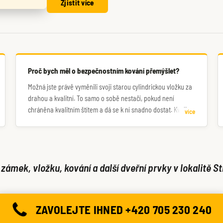
Zjistit více
Proč bych měl o bezpečnostním kování přemýšlet?
Možná jste právě vyměnili svoji starou cylindrickou vložku za
drahou a kvalitní. To samo o sobě nestačí, pokud není
chráněna kvalitním štítem a dá se k ní snadno dostat. Kvalitní
více
zámek, vložka i kování je základ bezpečných dveří.
zámek, vložku, kování a další dveřní prvky v lokalitě St
ZAVOLEJTE IHNED +420 705 230 240