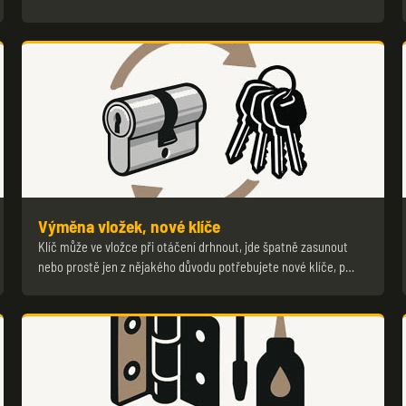
Výměna vložek, nové klíče
Klíč může ve vložce při otáčení drhnout, jde špatně zasunout
nebo prostě jen z nějakého důvodu potřebujete nové klíče, p…