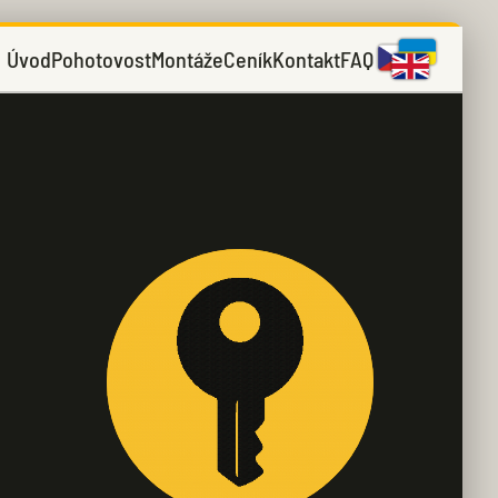
Úvod
Pohotovost
Montáže
Ceník
Kontakt
FAQ