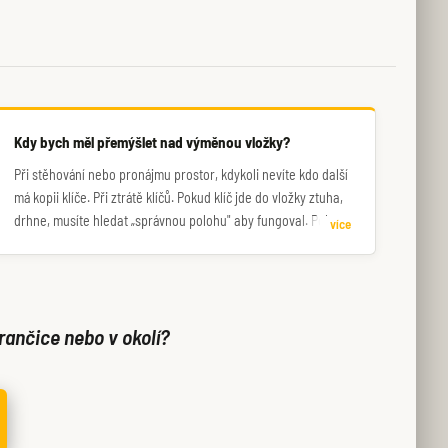
Kdy bych měl přemýšlet nad výměnou vložky?
Při stěhování nebo pronájmu prostor, kdykoli nevíte kdo další
má kopii klíče. Při ztrátě klíčů. Pokud klíč jde do vložky ztuha,
drhne, musíte hledat „správnou polohu" aby fungoval. Pokud
více
z vnější strany přesahuje kování o více jak 2–3 milimetry. Po
pokusu o vloupání, i když poškození není na první pohled
zřetelné. Při zjevném opotřebení.
rančice nebo v okolí?