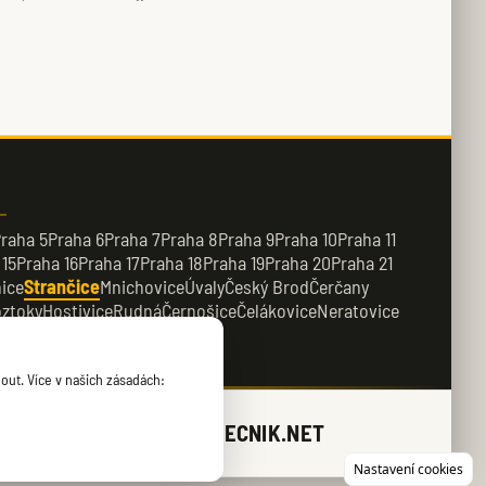
raha 5
Praha 6
Praha 7
Praha 8
Praha 9
Praha 10
Praha 11
 15
Praha 16
Praha 17
Praha 18
Praha 19
Praha 20
Praha 21
ice
Strančice
Mnichovice
Úvaly
Český Brod
Čerčany
ztoky
Hostivice
Rudná
Černošice
Čelákovice
Neratovice
řežany
Kamenice
out. Více v našich zásadách:
ZAMECNIK.NET
Nastavení cookies