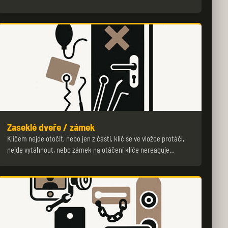
Zaseklé dveře / zámek
Klíčem nejde otočit, nebo jen z části, klíč se ve vložce protáčí,
nejde vytáhnout, nebo zámek na otáčení klíče nereaguje…