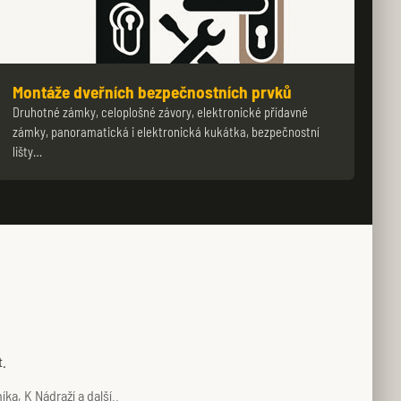
Montáže dveřních bezpečnostních prvků
Druhotné zámky, celoplošné závory, elektronické přídavné
zámky, panoramatická i elektronická kukátka, bezpečnostní
lišty…
t.
a, K Nádraží a další..