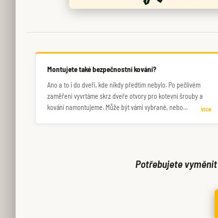
Montujete také bezpečnostní kování?
Ano a to i do dveří, kde nikdy předtím nebylo. Po pečlivém
zaměření vyvrtáme skrz dveře otvory pro kotevní šrouby a
kování namontujeme. Může být vámi vybrané, nebo
více
dovezeme vlastní.
Potřebujete vyměnit 