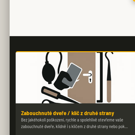
Zabouchnuté dveře / klíč z druhé strany
Bez jakéhokoli poškození, rychle a spolehlivě otevřeme vaše
zabouchnuté dveře, klidně i s klíčem z druhé strany nebo pok…