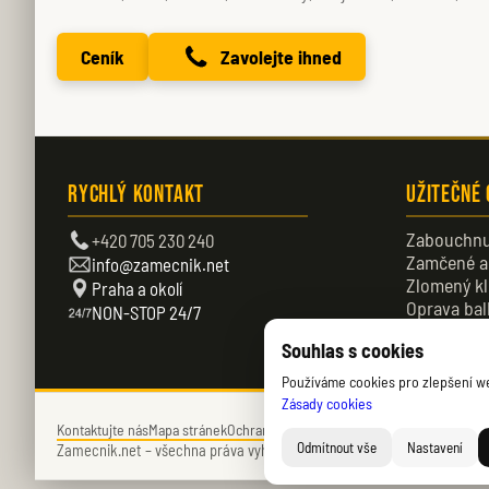
Ceník
Zavolejte ihned
Rychlý kontakt
Užitečné
Zabouchnu
+420 705 230 240
Zamčené a
info@zamecnik.net
Zlomený kl
Praha a okolí
Oprava bal
NON-STOP 24/7
Zamčené d
Souhlas s cookies
Používáme cookies pro zlepšení web
Zásady cookies
Kontaktujte nás
Mapa stránek
Ochrana soukromí
Zásady cookies (EU)
Odmítnout vše
Nastavení
Zamecnik.net –
všechna práva vyhrazena – © 2026 – Daniel Němec.