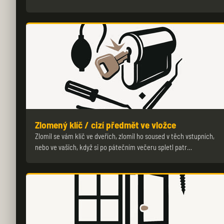
Zlomený klíč / cizí předmět ve vložce
Zlomil se vám klíč ve dveřích, zlomil ho soused v těch vstupních,
nebo ve vašich, když si po pátečním večeru spletl patr…