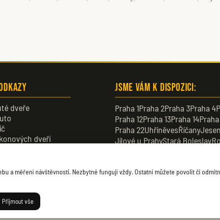
 odkazy
Jsme vám k dispozici:
té dveře
Praha 1
Praha 2
Praha 3
Praha 4
P
uto
Praha 12
Praha 13
Praha 14
Praha
íč
Praha 22
Uhříněves
Říčany
Jesen
konových dveří
Jílové u Prahy
Stará Boleslav
Ro
veře
Dobřichovice
Průhonice
Dolní B
u a měření návštěvnosti. Nezbytné fungují vždy. Ostatní můžete povolit či odmítn
Přijmout vše