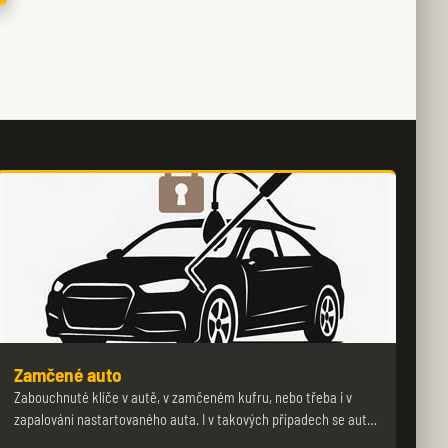
Zamčené auto
Zabouchnuté klíče v autě, v zamčeném kufru, nebo třeba i v
zapalování nastartovaného auta. I v takových případech se aut…