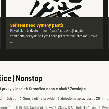
Seřízení nebo výměny pantů
Pokud okna či dveře drhnou, špatně se zavírají, nejdou
zamknout, nezvykle se kývají nebo při otevíraní "přeskočí", bývá
…
ice | Nonstop
 prvky v lokalitě Strančice nebo v okolí? Zavolejte.
 rodinných domů. Sem jezdíme pravidelně, dojedeme zpravidla do 20 minu
kého, U Hřiště, Nádražní, Hlavní, U Školy, K Sídlišti, Na Dolách, U Rybník