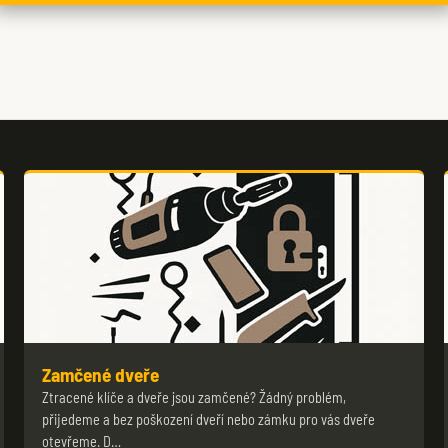
Zamčené dveře
Ztracené klíče a dveře jsou zamčené? Žádný problém,
přijedeme a bez poškození dveří nebo zámku pro vás dveře
otevřeme. D…