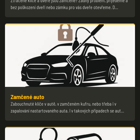
Ztracené klíče a dveře jsou zamčené? Žádný problém, přijedeme a
bez poškození dveří nebo zámku pro vás dveře otevřeme. D…
Zamčené auto
Zabouchnuté klíče v autě, v zamčeném kufru, nebo třeba i v
zapalování nastartovaného auta. I v takových případech se aut…