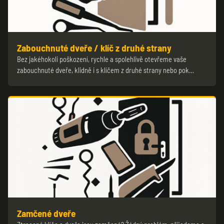
Zabouchnuté dveře / klíč z druhé strany
Bez jakéhokoli poškození, rychle a spolehlivě otevřeme vaše
zabouchnuté dveře, klidně i s klíčem z druhé strany nebo pok…
Zamčené dveře