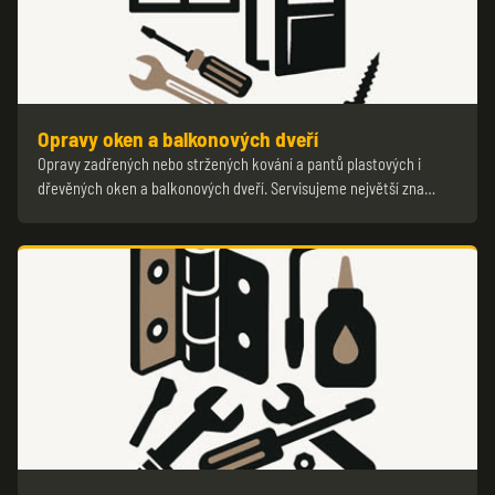
Opravy oken a balkonových dveří
Opravy zadřených nebo stržených kování a pantů plastových i
dřevěných oken a balkonových dveří. Servisujeme největší zna…