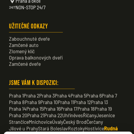
Praha a okolí
NON-STOP 24/7
Užitečné odkazy
Zabouchnuté dveře
Zamčené auto
Zlomený klíč
Oprava balkonových dveří
Zamčené dveře
Jsme vám k dispozici:
Praha 1
Praha 2
Praha 3
Praha 4
Praha 5
Praha 6
Praha 7
Praha 8
Praha 9
Praha 10
Praha 11
Praha 12
Praha 13
Praha 14
Praha 15
Praha 16
Praha 17
Praha 18
Praha 19
Praha 20
Praha 21
Praha 22
Uhříněves
Říčany
Jesenice
Strančice
Mnichovice
Úvaly
Český Brod
Čerčany
Jílové u Prahy
Stará Boleslav
Roztoky
Hostivice
Rudná