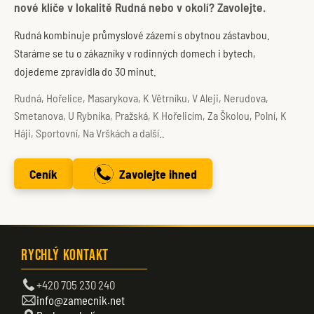
nové klíče v lokalitě Rudná nebo v okolí? Zavolejte.
Rudná kombinuje průmyslové zázemí s obytnou zástavbou.
Staráme se tu o zákazníky v rodinných domech i bytech,
dojedeme zpravidla do 30 minut.
Rudná, Hořelice, Masarykova, K Větrníku, V Aleji, Nerudova,
Smetanova, U Rybníka, Pražská, K Hořelicím, Za Školou, Polní, K
Háji, Sportovní, Na Vrškách a další..
Ceník
Zavolejte ihned
Rychlý kontakt
+420 705 230 240
info@zamecnik.net