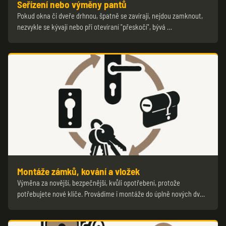
Seřízení nebo výměny pantů
Pokud okna či dveře drhnou, špatně se zavírají, nejdou zamknout,
nezvykle se kývají nebo při otevíraní "přeskočí", bývá …
Montáže zámků, kování a vložek
Výměna za novější, bezpečnější, kvůli opotřebení, protože
potřebujete nové klíče. Provádíme i montáže do úplně nových dv…