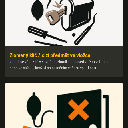
Zlomený klíč / cizí předmět ve vložce
Zlomil se vám klíč ve dveřích, zlomil ho soused v těch vstupních,
nebo ve vašich, když si po pátečním večeru spletl patr…