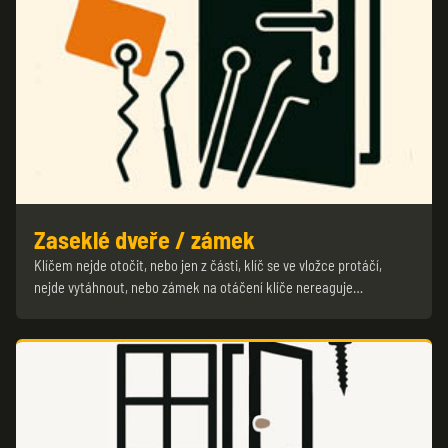
Zaseklé dveře / zámek
Klíčem nejde otočit, nebo jen z části, klíč se ve vložce protáčí,
nejde vytáhnout, nebo zámek na otáčení klíče nereaguje…