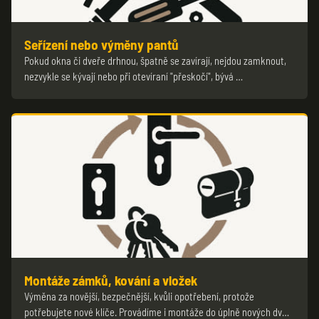
Seřízení nebo výměny pantů
Pokud okna či dveře drhnou, špatně se zavírají, nejdou zamknout,
nezvykle se kývají nebo při otevíraní "přeskočí", bývá …
Montáže zámků, kování a vložek
Výměna za novější, bezpečnější, kvůli opotřebení, protože
potřebujete nové klíče. Provádíme i montáže do úplně nových dv…