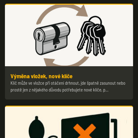
Výměna vložek, nové klíče
Klíč může ve vložce při otáčení drhnout, jde špatně zasunout nebo
prostě jen z nějakého důvodu potřebujete nové klíče, p…