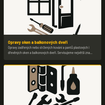
Opravy oken a balkonových dveří
Opravy zadřených nebo stržených kování a pantů plastových i
dřevěných oken a balkonových dveří. Servisujeme největší zna…