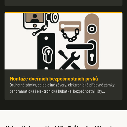
Montáže dveřních bezpečnostních prvků
Druhotné zámky, celoplošné závory, elektronické přídavné zámky,
panoramatická i elektronická kukátka, bezpečnostní lišty…