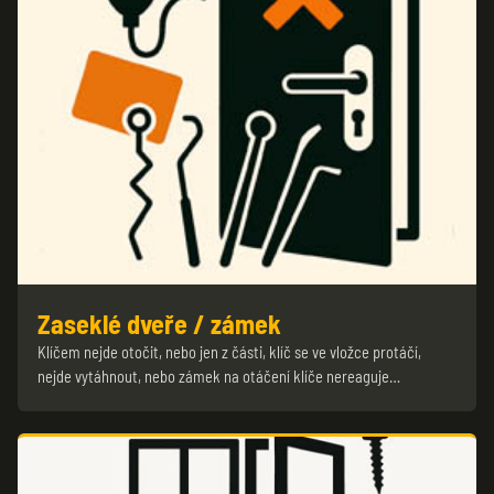
Zaseklé dveře / zámek
Klíčem nejde otočit, nebo jen z části, klíč se ve vložce protáčí,
nejde vytáhnout, nebo zámek na otáčení klíče nereaguje…