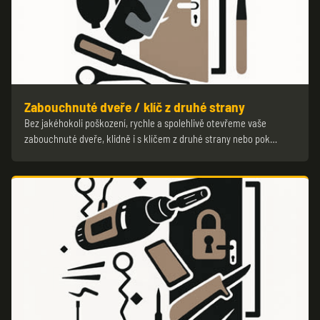
Zabouchnuté dveře / klíč z druhé strany
Bez jakéhokoli poškození, rychle a spolehlivě otevřeme vaše
zabouchnuté dveře, klidně i s klíčem z druhé strany nebo pok…