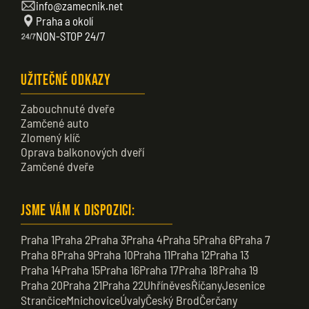
info@zamecnik.net
Praha a okolí
NON-STOP 24/7
Užitečné odkazy
Zabouchnuté dveře
Zamčené auto
Zlomený klíč
Oprava balkonových dveří
Zamčené dveře
Jsme vám k dispozici:
Praha 1
Praha 2
Praha 3
Praha 4
Praha 5
Praha 6
Praha 7
Praha 8
Praha 9
Praha 10
Praha 11
Praha 12
Praha 13
Praha 14
Praha 15
Praha 16
Praha 17
Praha 18
Praha 19
Praha 20
Praha 21
Praha 22
Uhříněves
Říčany
Jesenice
Strančice
Mnichovice
Úvaly
Český Brod
Čerčany