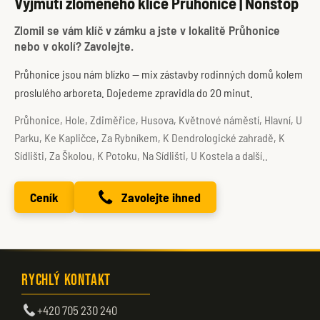
Vyjmutí zlomeného klíče Průhonice | Nonstop
Zlomil se vám klíč v zámku a jste v lokalitě Průhonice
nebo v okolí? Zavolejte.
Průhonice jsou nám blízko — mix zástavby rodinných domů kolem
proslulého arboreta. Dojedeme zpravidla do 20 minut.
Průhonice, Hole, Zdiměřice, Husova, Květnové náměstí, Hlavní, U
Parku, Ke Kapličce, Za Rybníkem, K Dendrologické zahradě, K
Sídlišti, Za Školou, K Potoku, Na Sídlišti, U Kostela a další..
Ceník
Zavolejte ihned
Rychlý kontakt
+420 705 230 240