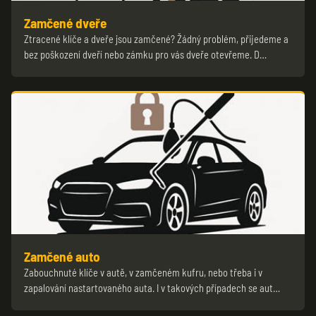
Zamčené dveře
Ztracené klíče a dveře jsou zamčené? Žádný problém, přijedeme a
bez poškození dveří nebo zámku pro vás dveře otevřeme. D…
Zamčené auto
Zabouchnuté klíče v autě, v zamčeném kufru, nebo třeba i v
zapalování nastartovaného auta. I v takových případech se aut…