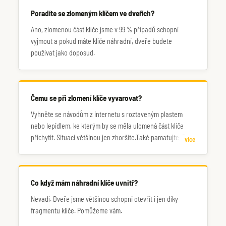
Poradíte se zlomeným klíčem ve dveřích?
Ano, zlomenou část klíče jsme v 99 % případů schopni
vyjmout a pokud máte klíče náhradní, dveře budete
používat jako doposud.
Čemu se při zlomení klíče vyvarovat?
Vyhněte se návodům z internetu s roztaveným plastem
nebo lepidlem, ke kterým by se měla ulomená část klíče
přichytit. Situaci většinou jen zhoršíte.Také pamatujte, že
více
vložky jsou z relativně měkkého kovu, nesnažte se do nich
dloubat např. šroubovákem. Raději nás požádejte o
odbornou pomoc.
Co když mám náhradní klíče uvnitř?
Nevadí. Dveře jsme většinou schopni otevřít i jen díky
fragmentu klíče. Pomůžeme vám.