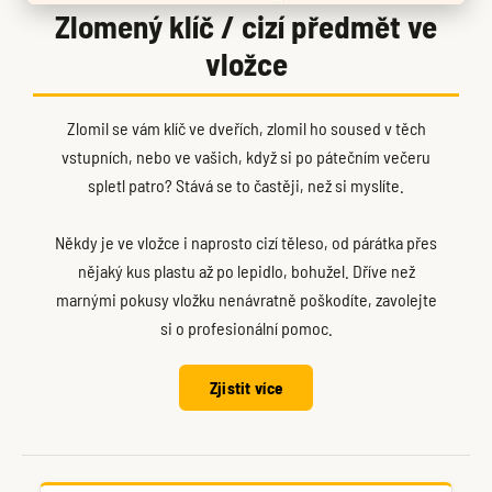
Zlomený klíč / cizí předmět ve
vložce
Zlomil se vám klíč ve dveřích, zlomil ho soused v těch
vstupních, nebo ve vašich, když si po pátečním večeru
spletl patro? Stává se to častěji, než si myslíte.
Někdy je ve vložce i naprosto cizí těleso, od párátka přes
nějaký kus plastu až po lepidlo, bohužel. Dříve než
marnými pokusy vložku nenávratně poškodíte, zavolejte
si o profesionální pomoc.
Zjistit více