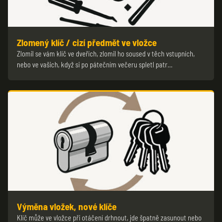
Zlomený klíč / cizí předmět ve vložce
Zlomil se vám klíč ve dveřích, zlomil ho soused v těch vstupních,
nebo ve vašich, když si po pátečním večeru spletl patr…
Výměna vložek, nové klíče
Klíč může ve vložce při otáčení drhnout, jde špatně zasunout nebo