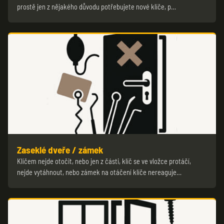
prostě jen z nějakého důvodu potřebujete nové klíče, p…
Zaseklé dveře / zámek
Klíčem nejde otočit, nebo jen z části, klíč se ve vložce protáčí,
nejde vytáhnout, nebo zámek na otáčení klíče nereaguje…