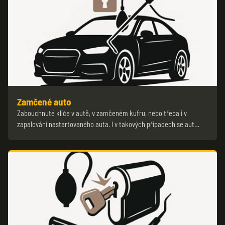
Zamčené auto
Zabouchnuté klíče v autě, v zamčeném kufru, nebo třeba i v
zapalování nastartovaného auta. I v takových případech se aut…