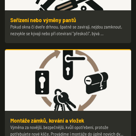
Seřízení nebo výměny pantů
Pokud okna či dveře drhnou, špatně se zavírají, nejdou zamknout,
nezvykle se kývají nebo při otevíraní "přeskočí", bývá …
Montáže zámků, kování a vložek
Výměna za novější, bezpečnější, kvůli opotřebení, protože
potřebujete nové klíče. Provádíme i montáže do úplně nových dv…