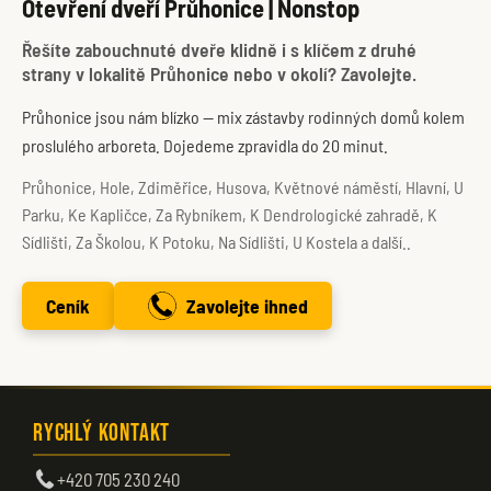
Otevření dveří Průhonice | Nonstop
Řešíte zabouchnuté dveře klidně i s klíčem z druhé
strany v lokalitě Průhonice nebo v okolí? Zavolejte.
Průhonice jsou nám blízko — mix zástavby rodinných domů kolem
proslulého arboreta. Dojedeme zpravidla do 20 minut.
Průhonice, Hole, Zdiměřice, Husova, Květnové náměstí, Hlavní, U
Parku, Ke Kapličce, Za Rybníkem, K Dendrologické zahradě, K
Sídlišti, Za Školou, K Potoku, Na Sídlišti, U Kostela a další..
Ceník
Zavolejte ihned
Rychlý kontakt
+420 705 230 240