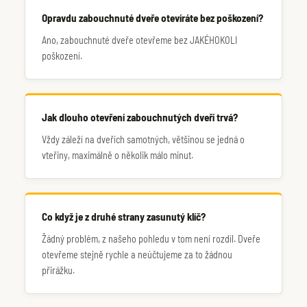
Opravdu zabouchnuté dveře otevíráte bez poškození?
Ano, zabouchnuté dveře otevřeme bez JAKÉHOKOLI
poškození.
Jak dlouho otevření zabouchnutých dveří trvá?
Vždy záleží na dveřích samotných, většinou se jedná o
vteřiny, maximálně o několik málo minut.
Co když je z druhé strany zasunutý klíč?
Žádný problém, z našeho pohledu v tom není rozdíl. Dveře
otevřeme stejně rychle a neúčtujeme za to žádnou
přirážku.