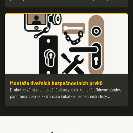
Montáže dveřních bezpečnostních prvků
Druhotné zámky, celoplošné závory, elektronické přídavné zámky,
panoramatická i elektronická kukátka, bezpečnostní lišty…