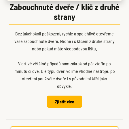
Zabouchnuté dveře / klíč z druhé
strany
Bez jakéhokoli poškození, rychle a spolehlivě otevřeme
vaše zabouchnuté dveře, klidně i s klíčem z druhé strany
nebo pokud máte vícebodovou lištu.
V drtivé většině případů nám zákrok od pár vteřin po
minutu či dvě. Dle typu dveří volíme vhodné nástroje, po
otevření používáte dveře i s původními klíči jako
obvykle.
Zjistit více