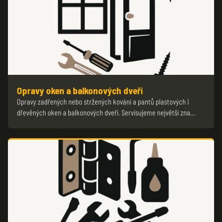
Opravy oken a balkonových dveří
Opravy zadřených nebo stržených kování a pantů plastových i
dřevěných oken a balkonových dveří. Servisujeme největší zna…