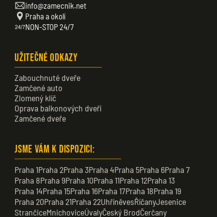
info@zamecnik.net
Praha a okolí
NON-STOP 24/7
Užitečné odkazy
Zabouchnuté dveře
Zamčené auto
Zlomený klíč
Oprava balkonových dveří
Zamčené dveře
Jsme vám k dispozici:
Praha 1
Praha 2
Praha 3
Praha 4
Praha 5
Praha 6
Praha 7
Praha 8
Praha 9
Praha 10
Praha 11
Praha 12
Praha 13
Praha 14
Praha 15
Praha 16
Praha 17
Praha 18
Praha 19
Praha 20
Praha 21
Praha 22
Uhříněves
Říčany
Jesenice
Strančice
Mnichovice
Úvaly
Český Brod
Čerčany