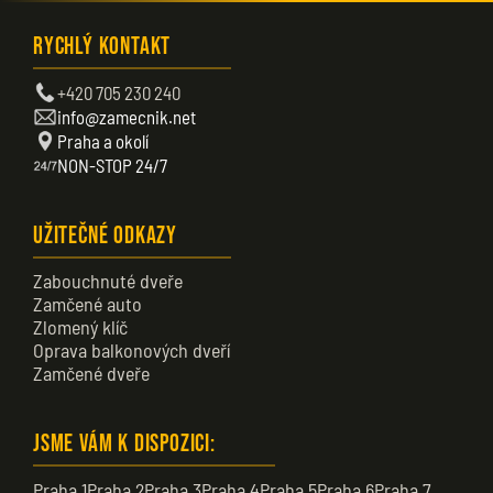
Rychlý kontakt
+420 705 230 240
info@zamecnik.net
Praha a okolí
NON-STOP 24/7
Užitečné odkazy
Zabouchnuté dveře
Zamčené auto
Zlomený klíč
Oprava balkonových dveří
Zamčené dveře
Jsme vám k dispozici:
Praha 1
Praha 2
Praha 3
Praha 4
Praha 5
Praha 6
Praha 7