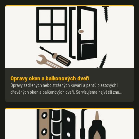
Opravy oken a balkonových dveří
Opravy zadřených nebo stržených kování a pantů plastových i
dřevěných oken a balkonových dveří. Servisujeme největší zna…