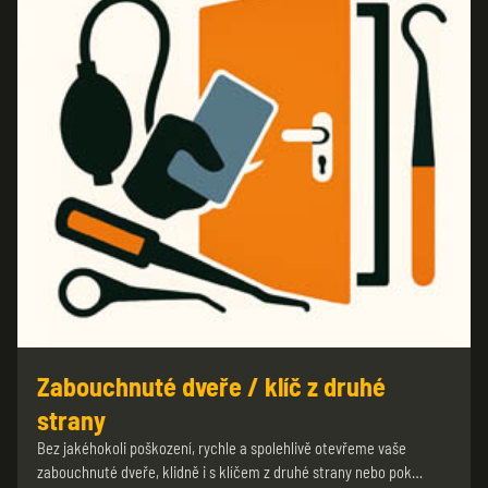
Zabouchnuté dveře / klíč z druhé
strany
Bez jakéhokoli poškození, rychle a spolehlivě otevřeme vaše
zabouchnuté dveře, klidně i s klíčem z druhé strany nebo pok…