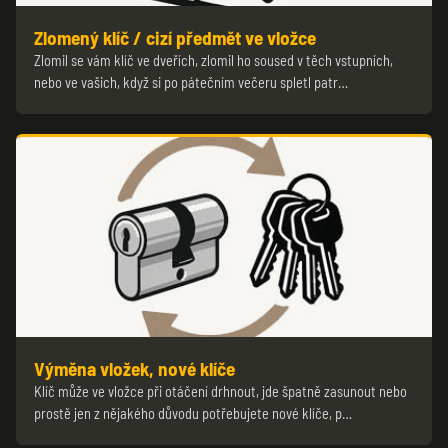
Zlomený klíč / cizí předmět ve vložce
Zlomil se vám klíč ve dveřích, zlomil ho soused v těch vstupních,
nebo ve vašich, když si po pátečním večeru spletl patr…
Výměna vložek, nové klíče
Klíč může ve vložce při otáčení drhnout, jde špatně zasunout nebo
prostě jen z nějakého důvodu potřebujete nové klíče, p…