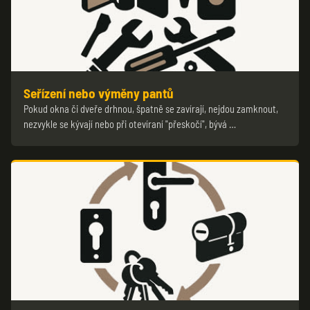
Seřízení nebo výměny pantů
Pokud okna či dveře drhnou, špatně se zavírají, nejdou zamknout,
nezvykle se kývají nebo při otevíraní "přeskočí", bývá …