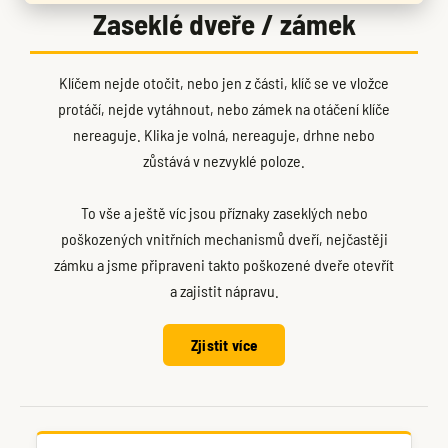
Zaseklé dveře / zámek
Klíčem nejde otočit, nebo jen z části, klíč se ve vložce
protáčí, nejde vytáhnout, nebo zámek na otáčení klíče
nereaguje. Klika je volná, nereaguje, drhne nebo
zůstává v nezvyklé poloze.
To vše a ještě víc jsou příznaky zaseklých nebo
poškozených vnitřních mechanismů dveří, nejčastěji
zámku a jsme připraveni takto poškozené dveře otevřít
a zajistit nápravu.
Zjistit více