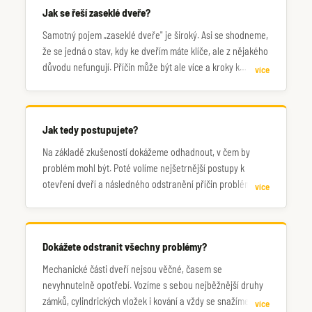
Jak se řeší zaseklé dveře?
Samotný pojem „zaseklé dveře" je široký. Asi se shodneme,
že se jedná o stav, kdy ke dveřím máte klíče, ale z nějakého
důvodu nefungují. Příčin může být ale více a kroky k
více
nápravě nevedou vždy stejnou cestou.
Jak tedy postupujete?
Na základě zkušeností dokážeme odhadnout, v čem by
problém mohl být. Poté volíme nejšetrnější postupy k
otevření dveří a následného odstranění příčin problému.
více
Zavolejte nám pro konzultaci.
Dokážete odstranit všechny problémy?
Mechanické části dveří nejsou věčné, časem se
nevyhnutelně opotřebí. Vozíme s sebou nejběžnější druhy
zámků, cylindrických vložek i kování a vždy se snažíme o
více