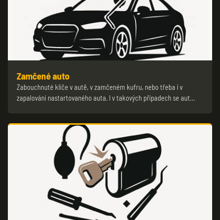
Zamčené auto
Zabouchnuté klíče v autě, v zamčeném kufru, nebo třeba i v
zapalování nastartovaného auta. I v takových případech se aut…