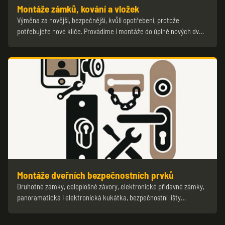
Montáže zámků, kování a vložek
Výměna za novější, bezpečnější, kvůli opotřebení, protože
potřebujete nové klíče. Provádíme i montáže do úplně nových dv…
Montáže dveřních bezpečnostních prvků
Druhotné zámky, celoplošné závory, elektronické přídavné zámky,
panoramatická i elektronická kukátka, bezpečnostní lišty…