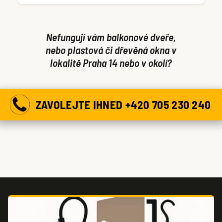
dveře či okno můžeme otevřít ještě dnes.
Nefungují vám balkonové dveře,
nebo plastová či dřevěná okna v
lokalitě Praha 14 nebo v okolí?
ZAVOLEJTE IHNED +420 705 230 240