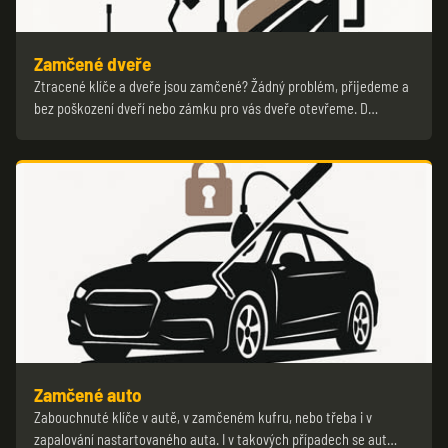
Zamčené dveře
Ztracené klíče a dveře jsou zamčené? Žádný problém, přijedeme a
bez poškození dveří nebo zámku pro vás dveře otevřeme. D…
Zamčené auto
Zabouchnuté klíče v autě, v zamčeném kufru, nebo třeba i v
zapalování nastartovaného auta. I v takových případech se aut…