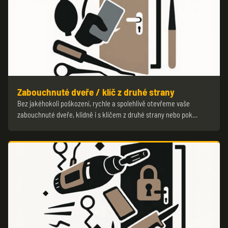
Zabouchnuté dveře / klíč z druhé strany
Bez jakéhokoli poškození, rychle a spolehlivě otevřeme vaše
zabouchnuté dveře, klidně i s klíčem z druhé strany nebo pok…