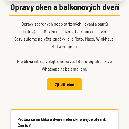
Opravy oken a balkonových dveří
Opravy zadřených nebo stržených kování a pantů
plastových i dřevěných oken a balkonových dveří.
Servisujeme největší značky jako Roto, Maco, Winkhaus,
G-U a Siegena.
Pro bližší info zavolejte, nebo zašlete fotografie skrze
Whatsapp nebo emailem.
Zjistit více
Protáčí se mi klika a dveře nebo okno nejde otevřít.
Čím to?