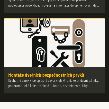
potřebujete nové klíče. Provádíme i montáže do úplně nových dv…
Montáže dveřních bezpečnostních prvků
Druhotné zámky, celoplošné závory, elektronické přídavné zámky,
panoramatická i elektronická kukátka, bezpečnostní lišty…