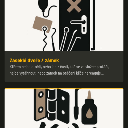
Zaseklé dveře / zámek
Klíčem nejde otočit, nebo jen z části, klíč se ve vložce protáčí,
nejde vytáhnout, nebo zámek na otáčení klíče nereaguje…