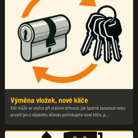
Výměna vložek, nové klíče
Klíč může ve vložce při otáčení drhnout, jde špatně zasunout nebo
prostě jen z nějakého důvodu potřebujete nové klíče, p…