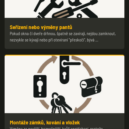
Seřízení nebo výměny pantů
Pokud okna či dveře drhnou, špatně se zavírají, nejdou zamknout,
nezvykle se kývají nebo při otevíraní "přeskočí", bývá …
Montáže zámků, kování a vložek
Výměna za novější, bezpečnější, kvůli opotřebení, protože