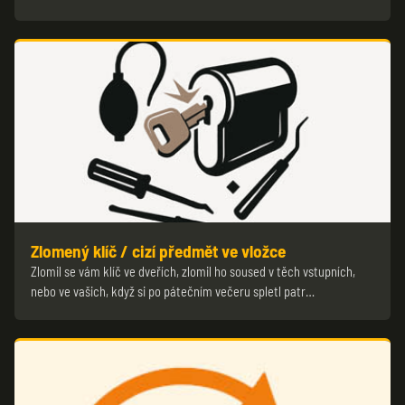
Zlomený klíč / cizí předmět ve vložce
Zlomil se vám klíč ve dveřích, zlomil ho soused v těch vstupních,
nebo ve vašich, když si po pátečním večeru spletl patr…