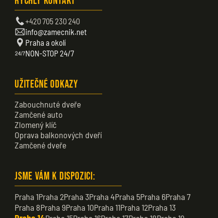
Rychlý kontakt
+420 705 230 240
info@zamecnik.net
Praha a okolí
NON-STOP 24/7
Užitečné odkazy
Zabouchnuté dveře
Zamčené auto
Zlomený klíč
Oprava balkonových dveří
Zamčené dveře
Jsme vám k dispozici:
Praha 1
Praha 2
Praha 3
Praha 4
Praha 5
Praha 6
Praha 7
Praha 8
Praha 9
Praha 10
Praha 11
Praha 12
Praha 13