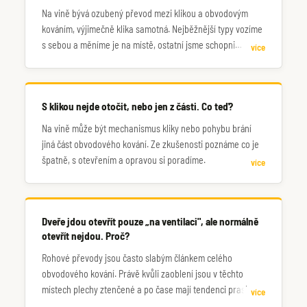
Na vině bývá ozubený převod mezi klikou a obvodovým
kováním, výjimečně klika samotná. Nejběžnější typy vozíme
s sebou a měníme je na místě, ostatní jsme schopni
více
doobjednat.
S klikou nejde otočit, nebo jen z části. Co teď?
Na vině může být mechanismus kliky nebo pohybu brání
jiná část obvodového kování. Ze zkušenosti poznáme co je
špatně, s otevřením a opravou si poradíme.
více
Dveře jdou otevřít pouze „na ventilaci", ale normálně
otevřít nejdou. Proč?
Rohové převody jsou často slabým článkem celého
obvodového kování. Právě kvůli zaoblení jsou v těchto
místech plechy ztenčené a po čase mají tendenci praskat.
více
Proto část kování funguje, zatímco zbytek ne. Zavolejte,