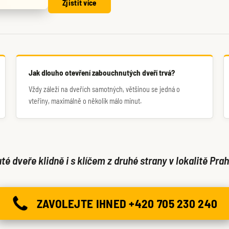
Zjistit více
Jak dlouho otevření zabouchnutých dveří trvá?
Vždy záleží na dveřích samotných, většinou se jedná o
vteřiny, maximálně o několik málo minut.
é dveře klidně i s klíčem z druhé strany v lokalitě Prah
ZAVOLEJTE IHNED +420 705 230 240