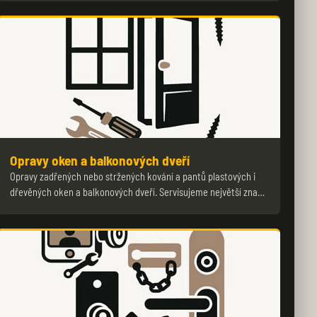
Opravy oken a balkonových dveří
Opravy zadřených nebo stržených kování a pantů plastových i
dřevěných oken a balkonových dveří. Servisujeme největší zna…