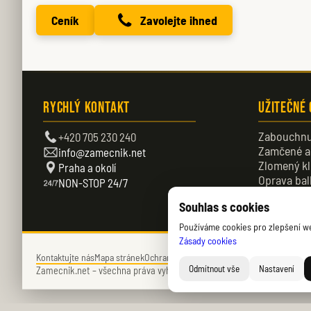
Ceník
Zavolejte ihned
Rychlý kontakt
Užitečné
Zabouchnu
+420 705 230 240
Zamčené a
info@zamecnik.net
Zlomený kl
Praha a okolí
Oprava bal
NON-STOP 24/7
Zamčené d
Souhlas s cookies
Používáme cookies pro zlepšení web
Zásady cookies
Kontaktujte nás
Mapa stránek
Ochrana soukromí
Zásady cookies (EU)
Odmítnout vše
Nastavení
Zamecnik.net –
všechna práva vyhrazena – © 2026 – Daniel Němec.