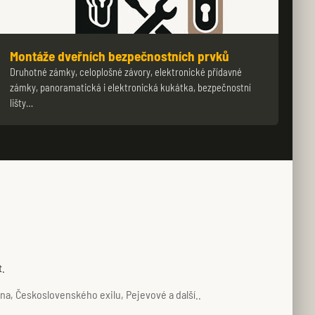
Montáže dveřních bezpečnostních prvků
Druhotné zámky, celoplošné závory, elektronické přídavné
zámky, panoramatická i elektronická kukátka, bezpečnostní
lišty…
t.
na, Československého exilu, Pejevové a další..