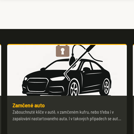
Zamčené auto
Zabouchnuté klíče v autě, v zamčeném kufru, nebo třeba i v
zapalování nastartovaného auta. I v takových případech se aut…