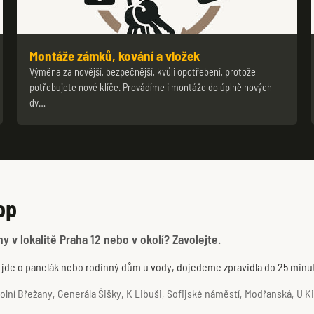
Montáže zámků, kování a vložek
Výměna za novější, bezpečnější, kvůli opotřebení, protože
potřebujete nové klíče. Provádíme i montáže do úplně nových
dv…
op
y v lokalitě Praha 12 nebo v okolí? Zavolejte.
ť jde o panelák nebo rodinný dům u vody, dojedeme zpravidla do 25 minu
ní Břežany, Generála Šišky, K Libuši, Sofijské náměstí, Modřanská, U Ki