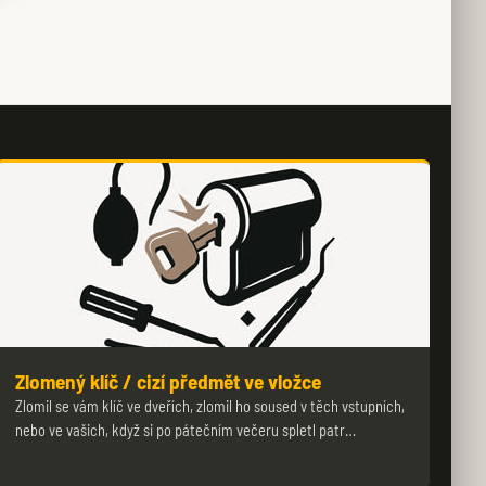
Zlomený klíč / cizí předmět ve vložce
Zlomil se vám klíč ve dveřích, zlomil ho soused v těch vstupních,
nebo ve vašich, když si po pátečním večeru spletl patr…