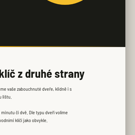
líč z druhé strany
eme vaše zabouchnuté dveře, klidně i s
 lištu.
 minutu či dvě. Dle typu dveří volíme
odními klíči jako obvykle.