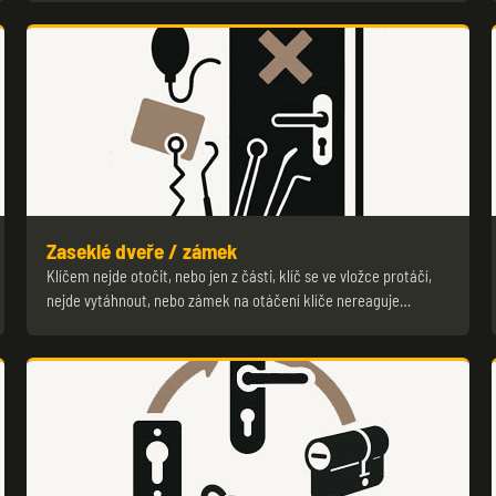
Zaseklé dveře / zámek
Klíčem nejde otočit, nebo jen z části, klíč se ve vložce protáčí,
nejde vytáhnout, nebo zámek na otáčení klíče nereaguje…