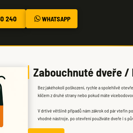
30 240
WHATSAPP
Zabouchnuté dveře / k
Bez jakéhokoli poškození, rychle a spolehlivě otevř
klíčem z druhé strany nebo pokud máte vícebodovou
V drtivé většině případů nám zákrok od pár vteřin po
vhodné nástroje, po otevření používáte dveře i s pův