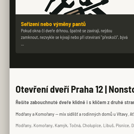
Seřízení nebo výměny pantů
Pokud okna či dveře drhnou, špatně se zavírají, nejdou
zamknout, nezvykle se kývají nebo při otevíraní "přeskočí", bývá
…
Otevření dveří Praha 12 | Nonst
Řešíte zabouchnuté dveře klidně i s klíčem z druhé stran
Modřany a Komořany — mix sídlišť a rodinných domů u Vltavy. A
Modřany, Komořany, Kamýk, Točná, Cholupice, Libuš, Písnice, Dol