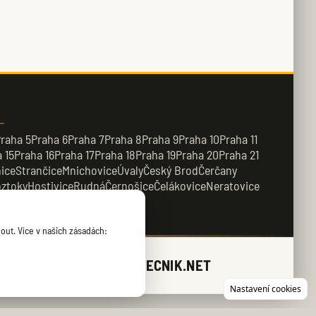
raha 5
Praha 6
Praha 7
Praha 8
Praha 9
Praha 10
Praha 11
 15
Praha 16
Praha 17
Praha 18
Praha 19
Praha 20
Praha 21
ice
Strančice
Mnichovice
Úvaly
Český Brod
Čerčany
ztoky
Hostivice
Rudná
Černošice
Čelákovice
Neratovice
řežany
Kamenice
out. Více v našich zásadách:
ZAMECNIK.NET
Nastavení cookies