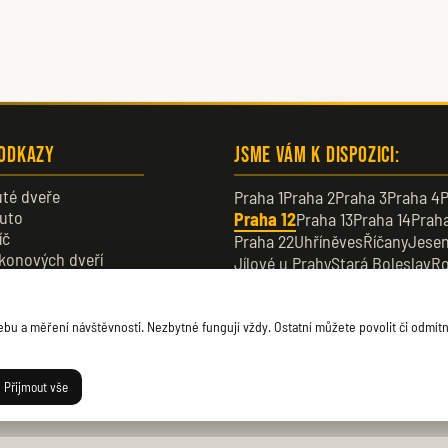
 odkazy
Jsme vám k dispozici:
té dveře
Praha 1
Praha 2
Praha 3
Praha 4
P
uto
Praha 12
Praha 13
Praha 14
Praha
íč
Praha 22
Uhříněves
Říčany
Jesen
konových dveří
Jílové u Prahy
Stará Boleslav
Ro
veře
Dobřichovice
Průhonice
Dolní B
u a měření návštěvnosti. Nezbytné fungují vždy. Ostatní můžete povolit či odmítn
Přijmout vše