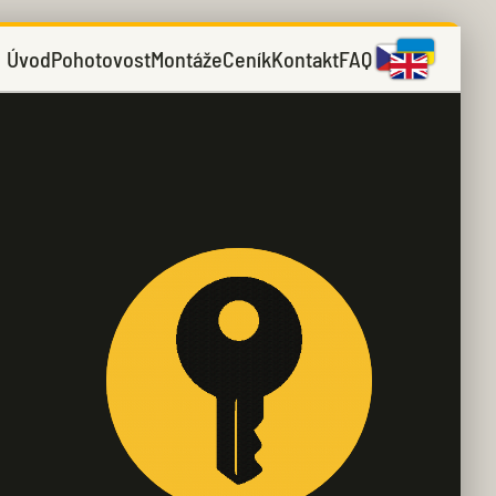
Úvod
Pohotovost
Montáže
Ceník
Kontakt
FAQ