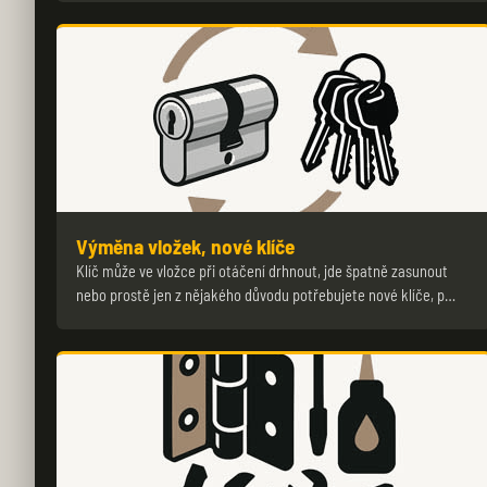
Výměna vložek, nové klíče
Klíč může ve vložce při otáčení drhnout, jde špatně zasunout
nebo prostě jen z nějakého důvodu potřebujete nové klíče, p…