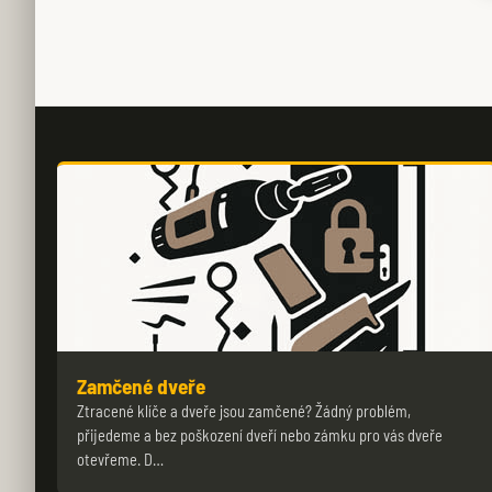
Zamčené dveře
Ztracené klíče a dveře jsou zamčené? Žádný problém,
přijedeme a bez poškození dveří nebo zámku pro vás dveře
otevřeme. D…