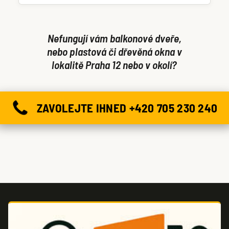
dveře či okno můžeme otevřít ještě dnes.
Nefungují vám balkonové dveře,
nebo plastová či dřevěná okna v
lokalitě Praha 12 nebo v okolí?
ZAVOLEJTE IHNED +420 705 230 240