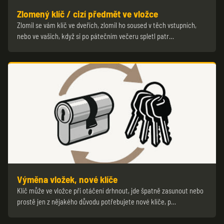
Zlomený klíč / cizí předmět ve vložce
Zlomil se vám klíč ve dveřích, zlomil ho soused v těch vstupních,
nebo ve vašich, když si po pátečním večeru spletl patr…
Výměna vložek, nové klíče
Klíč může ve vložce při otáčení drhnout, jde špatně zasunout nebo
prostě jen z nějakého důvodu potřebujete nové klíče, p…