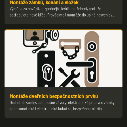
Montáže zámků, kování a vložek
Výměna za novější, bezpečnější, kvůli opotřebení, protože
potřebujete nové klíče. Provádíme i montáže do úplně nových dv…
Montáže dveřních bezpečnostních prvků
Druhotné zámky, celoplošné závory, elektronické přídavné zámky,
panoramatická i elektronická kukátka, bezpečnostní lišty…