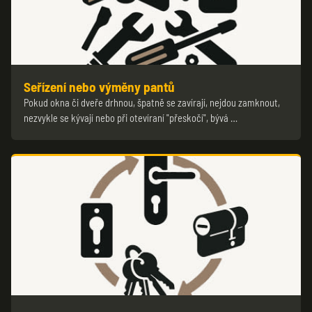
Seřízení nebo výměny pantů
Pokud okna či dveře drhnou, špatně se zavírají, nejdou zamknout,
nezvykle se kývají nebo při otevíraní "přeskočí", bývá …