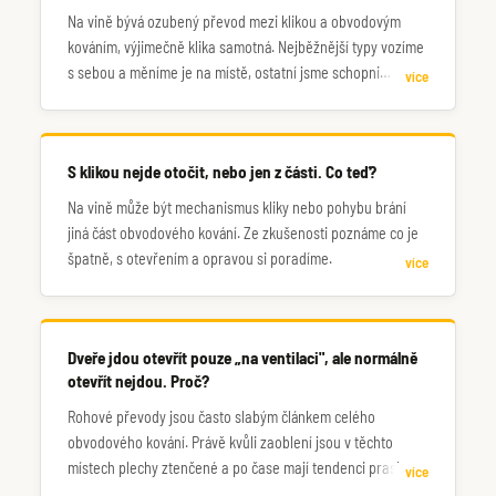
Na vině bývá ozubený převod mezi klikou a obvodovým
kováním, výjimečně klika samotná. Nejběžnější typy vozíme
s sebou a měníme je na místě, ostatní jsme schopni
více
doobjednat.
S klikou nejde otočit, nebo jen z části. Co teď?
Na vině může být mechanismus kliky nebo pohybu brání
jiná část obvodového kování. Ze zkušenosti poznáme co je
špatně, s otevřením a opravou si poradíme.
více
Dveře jdou otevřít pouze „na ventilaci", ale normálně
otevřít nejdou. Proč?
Rohové převody jsou často slabým článkem celého
obvodového kování. Právě kvůli zaoblení jsou v těchto
místech plechy ztenčené a po čase mají tendenci praskat.
více
Proto část kování funguje, zatímco zbytek ne. Zavolejte,