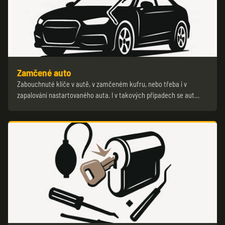
Zamčené auto
Zabouchnuté klíče v autě, v zamčeném kufru, nebo třeba i v
zapalování nastartovaného auta. I v takových případech se aut…