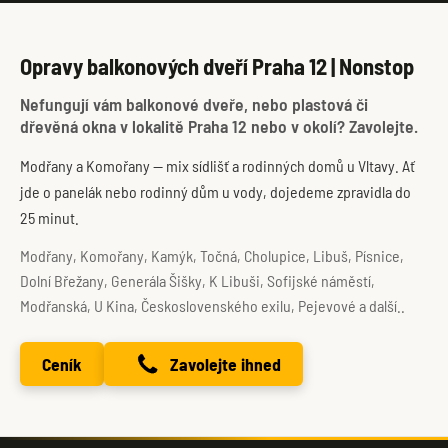
Opravy balkonových dveří Praha 12 | Nonstop
Nefungují vám balkonové dveře, nebo plastová či
dřevěná okna v lokalitě Praha 12 nebo v okolí? Zavolejte.
Modřany a Komořany — mix sídlišť a rodinných domů u Vltavy. Ať
jde o panelák nebo rodinný dům u vody, dojedeme zpravidla do
25 minut.
Modřany, Komořany, Kamýk, Točná, Cholupice, Libuš, Písnice,
Dolní Břežany, Generála Šišky, K Libuši, Sofijské náměstí,
Modřanská, U Kina, Československého exilu, Pejevové a další..
Ceník
Zavolejte ihned