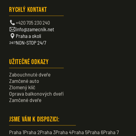
Rychlý kontakt
+420 705 230 240
info@zamecnik.net
Praha a okolí
NON-STOP 24/7
Užitečné odkazy
Zabouchnuté dveře
Zamčené auto
Zlomený klíč
Oprava balkonových dveří
Zamčené dveře
Jsme vám k dispozici:
Praha 1
Praha 2
Praha 3
Praha 4
Praha 5
Praha 6
Praha 7