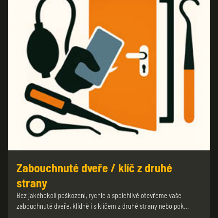
Zabouchnuté dveře / klíč z druhé
strany
Bez jakéhokoli poškození, rychle a spolehlivě otevřeme vaše
zabouchnuté dveře, klidně i s klíčem z druhé strany nebo pok…