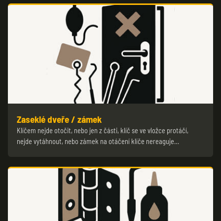
Zaseklé dveře / zámek
Klíčem nejde otočit, nebo jen z části, klíč se ve vložce protáčí,
nejde vytáhnout, nebo zámek na otáčení klíče nereaguje…