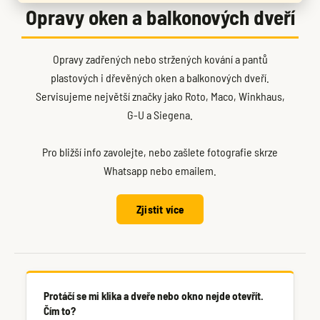
Opravy oken a balkonových dveří
Opravy zadřených nebo stržených kování a pantů
plastových i dřevěných oken a balkonových dveří.
Servisujeme největší značky jako Roto, Maco, Winkhaus,
G-U a Siegena.
Pro bližší info zavolejte, nebo zašlete fotografie skrze
Whatsapp nebo emailem.
Zjistit více
Protáčí se mi klika a dveře nebo okno nejde otevřít.
Čím to?