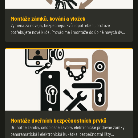
Montáže zámků, kování a vložek
Výměna za novější, bezpečnější, kvůli opotřebení, protože
potřebujete nové klíče. Provádíme i montáže do úplně nových dv…
Montáže dveřních bezpečnostních prvků
Druhotné zámky, celoplošné závory, elektronické přídavné zámky,
panoramatická i elektronická kukátka, bezpečnostní lišty…