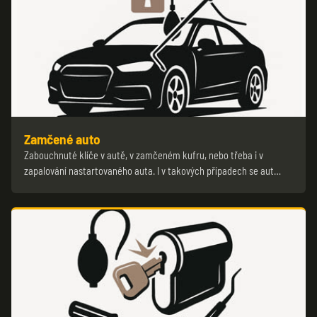
Zamčené auto
Zabouchnuté klíče v autě, v zamčeném kufru, nebo třeba i v
zapalování nastartovaného auta. I v takových případech se aut…