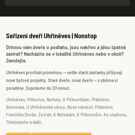
Seřízení dveří Uhříněves | Nonstop
Drhnou vám dveře o podlahu, jsou nakřivo a jdou špatně
zavírat? Nacházíte se v lokalitě Uhříněves nebo v okolí?
Zavolejte.
Uhříněves prochází proměnou — vedle starší zástavby přibývají
nové bytové projekty. Staré dveře, nové dveře — s oběma si
poradíme. Dojedeme do 20 minut.
Uhříněves, Pitkovice, Netluky, K Pitkovičkám, Přátelství,
Bečovská, U Uhříněveské obory, Nové náměstí, Přátelství,
Františka Diviše, Za tratí, K Netlukám, K Pitkovicům, Ke stadionu,
Třebízského a další..