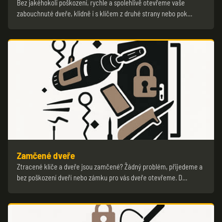
Bez jakéhokoli poškození, rychle a spolehlivě otevřeme vaše
zabouchnuté dveře, klidně i s klíčem z druhé strany nebo pok…
Zamčené dveře
Ztracené klíče a dveře jsou zamčené? Žádný problém, přijedeme a
bez poškození dveří nebo zámku pro vás dveře otevřeme. D…