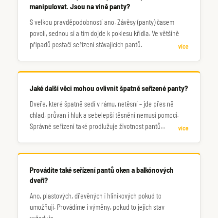
manipulovat. Jsou na vině panty?
S velkou pravděpodobností ano. Závěsy (panty) časem
povolí, sednou si a tím dojde k poklesu křídla. Ve většině
případů postačí seřízení stávajících pantů.
více
Jaké další věci mohou ovlivnit špatně seřízené panty?
Dveře, které špatně sedí v rámu, netěsní – jde přes ně
chlad, průvan i hluk a sebelepší těsnění nemusí pomoci.
Správné seřízení také prodlužuje životnost pantů
více
samotných, kdy je váha dveří rovnoměrně rozložena mezi
všechny panty. Nakonec i samotné zamykání může být
zhoršené, když jazýček zámku správně nesedí s
Provádíte také seřízení pantů oken a balkónových
protikusem.
dveří?
Ano, plastových, dřevěných i hliníkových pokud to
umožňují. Provádíme i výměny, pokud to jejich stav