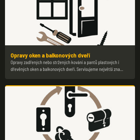
Opravy oken a balkonových dveří
Opravy zadřených nebo stržených kování a pantů plastových i
dřevěných oken a balkonových dveří. Servisujeme největší zna…