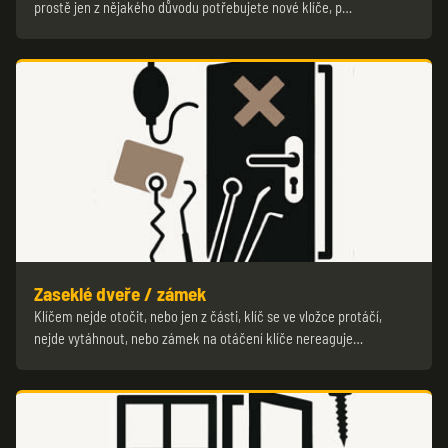
prostě jen z nějakého důvodu potřebujete nové klíče, p…
Zaseklé dveře / zámek
Klíčem nejde otočit, nebo jen z části, klíč se ve vložce protáčí,
nejde vytáhnout, nebo zámek na otáčení klíče nereaguje…