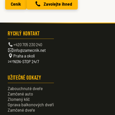
Ceník
Zavolejte ihned
Rychlý kontakt
+420 705 230 240
info@zamecnik.net
Praha a okolí
NON-STOP 24/7
Užitečné odkazy
Zabouchnuté dveře
Zamčené auto
Zlomený klíč
Oprava balkonových dveří
Zamčené dveře