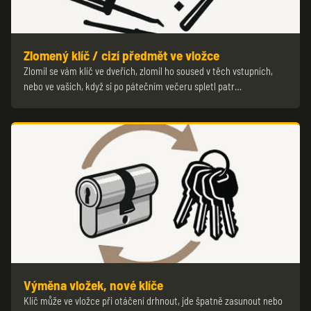
Zlomený klíč / cizí předmět ve vložce
Zlomil se vám klíč ve dveřích, zlomil ho soused v těch vstupních,
nebo ve vašich, když si po pátečním večeru spletl patr…
Výměna vložek, nové klíče
Klíč může ve vložce při otáčení drhnout, jde špatně zasunout nebo