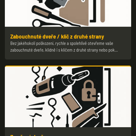
Zabouchnuté dveře / klíč z druhé strany
Bez jakéhokoli poškození, rychle a spolehlivě otevřeme vaše
zabouchnuté dveře, klidně i s klíčem z druhé strany nebo pok…