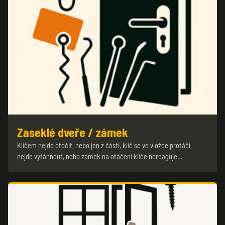
Zaseklé dveře / zámek
Klíčem nejde otočit, nebo jen z části, klíč se ve vložce protáčí,
nejde vytáhnout, nebo zámek na otáčení klíče nereaguje…