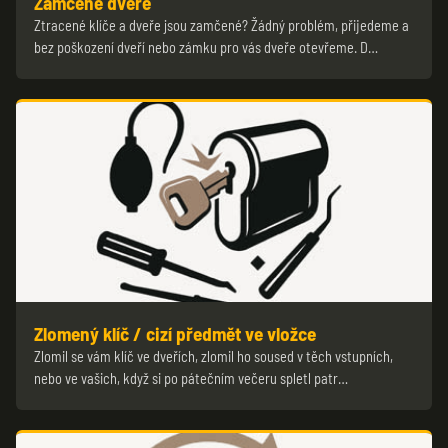
Zamčené dveře
Ztracené klíče a dveře jsou zamčené? Žádný problém, přijedeme a
bez poškození dveří nebo zámku pro vás dveře otevřeme. D…
Zlomený klíč / cizí předmět ve vložce
Zlomil se vám klíč ve dveřích, zlomil ho soused v těch vstupních,
nebo ve vašich, když si po pátečním večeru spletl patr…