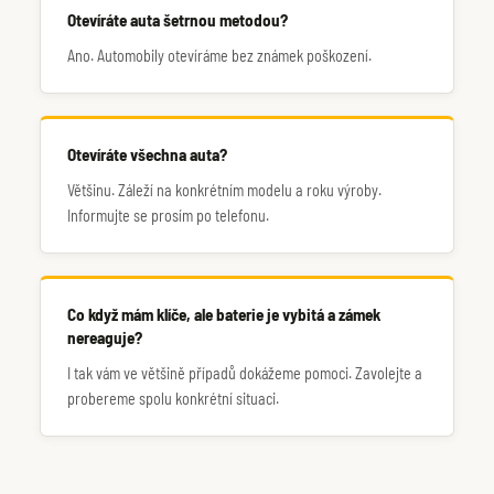
Otevíráte auta šetrnou metodou?
Ano. Automobily otevíráme bez známek poškození.
Otevíráte všechna auta?
Většinu. Záleží na konkrétním modelu a roku výroby.
Informujte se prosím po telefonu.
Co když mám klíče, ale baterie je vybitá a zámek
nereaguje?
I tak vám ve většině případů dokážeme pomoci. Zavolejte a
probereme spolu konkrétní situaci.