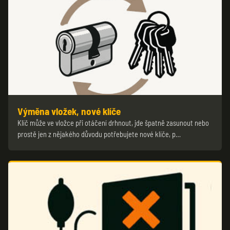
Výměna vložek, nové klíče
Klíč může ve vložce při otáčení drhnout, jde špatně zasunout nebo
prostě jen z nějakého důvodu potřebujete nové klíče, p…