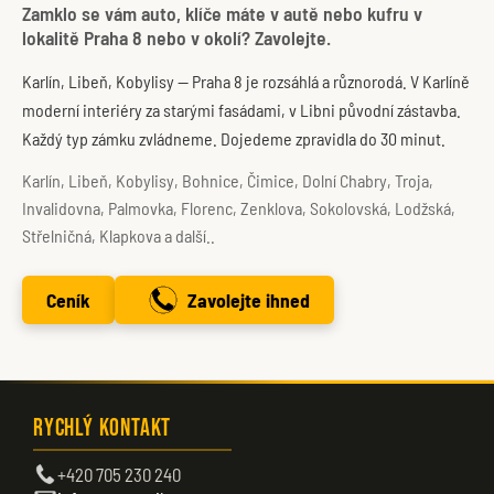
Zamklo se vám auto, klíče máte v autě nebo kufru v
lokalitě Praha 8 nebo v okolí? Zavolejte.
Karlín, Libeň, Kobylisy — Praha 8 je rozsáhlá a různorodá. V Karlíně
moderní interiéry za starými fasádami, v Libni původní zástavba.
Každý typ zámku zvládneme. Dojedeme zpravidla do 30 minut.
Karlín, Libeň, Kobylisy, Bohnice, Čimice, Dolní Chabry, Troja,
Invalidovna, Palmovka, Florenc, Zenklova, Sokolovská, Lodžská,
Střelničná, Klapkova a další..
Ceník
Zavolejte ihned
Rychlý kontakt
+420 705 230 240