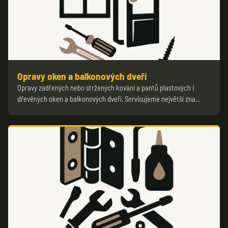
Opravy oken a balkonových dveří
Opravy zadřených nebo stržených kování a pantů plastových i
dřevěných oken a balkonových dveří. Servisujeme největší zna…