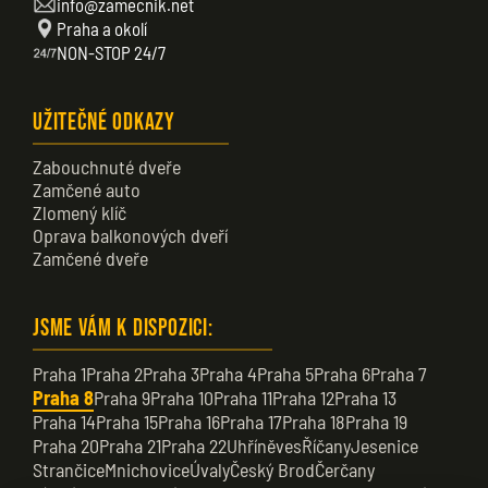
info@zamecnik.net
Praha a okolí
NON-STOP 24/7
Užitečné odkazy
Zabouchnuté dveře
Zamčené auto
Zlomený klíč
Oprava balkonových dveří
Zamčené dveře
Jsme vám k dispozici:
Praha 1
Praha 2
Praha 3
Praha 4
Praha 5
Praha 6
Praha 7
Praha 8
Praha 9
Praha 10
Praha 11
Praha 12
Praha 13
Praha 14
Praha 15
Praha 16
Praha 17
Praha 18
Praha 19
Praha 20
Praha 21
Praha 22
Uhříněves
Říčany
Jesenice
Strančice
Mnichovice
Úvaly
Český Brod
Čerčany