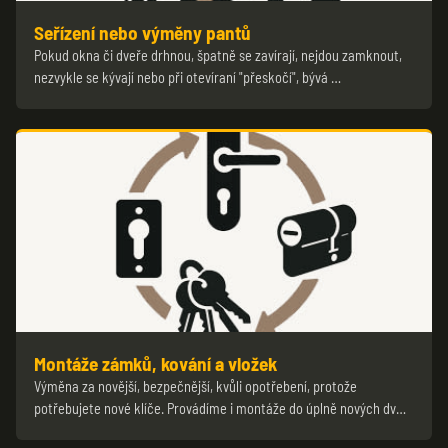
Seřízení nebo výměny pantů
Pokud okna či dveře drhnou, špatně se zavírají, nejdou zamknout,
nezvykle se kývají nebo při otevíraní "přeskočí", bývá …
Montáže zámků, kování a vložek
Výměna za novější, bezpečnější, kvůli opotřebení, protože
potřebujete nové klíče. Provádíme i montáže do úplně nových dv…