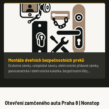
Montáže dveřních bezpečnostních prvků
Druhotné zámky, celoplošné závory, elektronické přídavné zámky,
panoramatická i elektronická kukátka, bezpečnostní lišty…
Otevření zamčeného auta Praha 8 | Nonstop