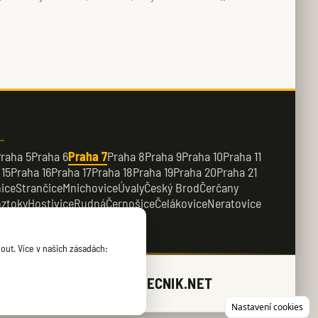
raha 5
Praha 6
Praha 7
Praha 8
Praha 9
Praha 10
Praha 11
 15
Praha 16
Praha 17
Praha 18
Praha 19
Praha 20
Praha 21
ice
Strančice
Mnichovice
Úvaly
Český Brod
Čerčany
ztoky
Hostivice
Rudná
Černošice
Čelákovice
Neratovice
řežany
Kamenice
out. Více v našich zásadách:
ZAMECNIK.NET
Nastavení cookies