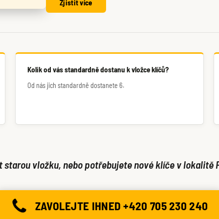
Zjistit více
Kolik od vás standardně dostanu k vložce klíčů?
Od nás jich standardně dostanete 6.
starou vložku, nebo potřebujete nové klíče v lokalitě 
ZAVOLEJTE IHNED +420 705 230 240