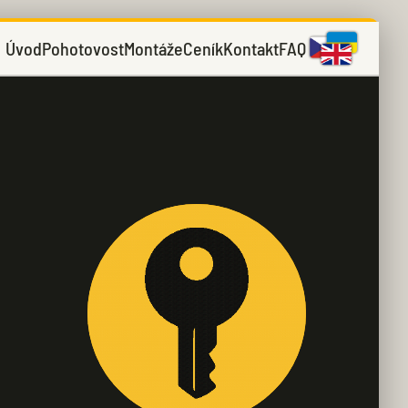
Úvod
Pohotovost
Montáže
Ceník
Kontakt
FAQ