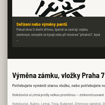
Seřízení nebo výměny pantů
Pokud okna či dveře drhnou, špatně se zavírají, nejdou
zamknout, nezvykle se kývají nebo při otevíraní "přeskočí", bývá
…
Výměna zámku, vložky Praha 7
Potřebujete vyměnit starou vložku, nebo potřebujete nové
Holešovice a Letná prošly velkou proměnou — zrekonstruované 
Holešovice, Bubny, Letná, Troja, Bubeneč, Ortenovo náměstí, Str