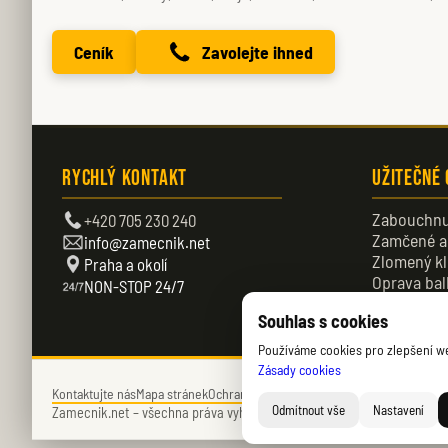
Ceník
Zavolejte ihned
Rychlý kontakt
Užitečné
Zabouchnu
+420 705 230 240
Zamčené a
info@zamecnik.net
Zlomený kl
Praha a okolí
Oprava bal
NON-STOP 24/7
Zamčené d
Souhlas s cookies
Používáme cookies pro zlepšení web
Zásady cookies
Kontaktujte nás
Mapa stránek
Ochrana soukromí
Zásady cookies (EU)
Odmítnout vše
Nastavení
Zamecnik.net –
všechna práva vyhrazena – © 2026 – Daniel Němec.