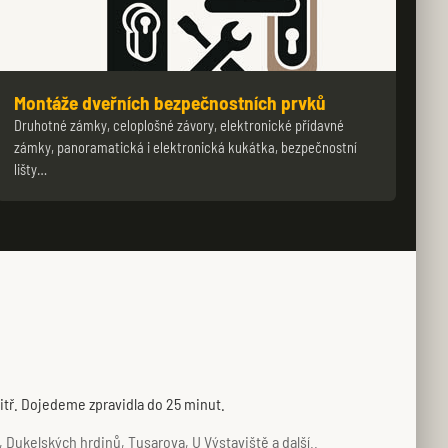
Montáže dveřních bezpečnostních prvků
Druhotné zámky, celoplošné závory, elektronické přídavné
zámky, panoramatická i elektronická kukátka, bezpečnostní
lišty…
tř. Dojedeme zpravidla do 25 minut.
Dukelských hrdinů, Tusarova, U Výstaviště a další..