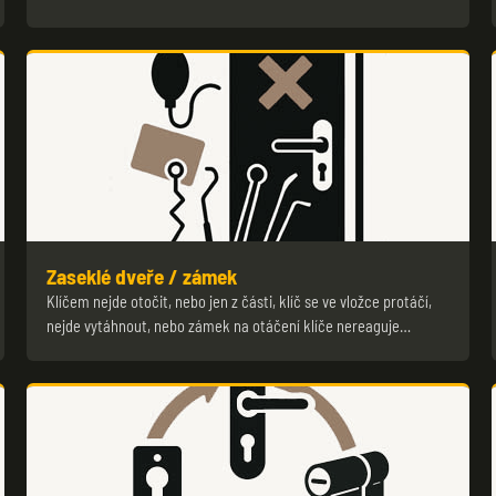
Zaseklé dveře / zámek
Klíčem nejde otočit, nebo jen z části, klíč se ve vložce protáčí,
nejde vytáhnout, nebo zámek na otáčení klíče nereaguje…