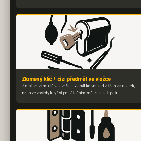
Zlomený klíč / cizí předmět ve vložce
Zlomil se vám klíč ve dveřích, zlomil ho soused v těch vstupních,
nebo ve vašich, když si po pátečním večeru spletl patr…