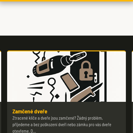
Zamčené dveře
Ztracené klíče a dveře jsou zamčené? Žádný problém,
přijedeme a bez poškození dveří nebo zámku pro vás dveře
otevřeme. D…