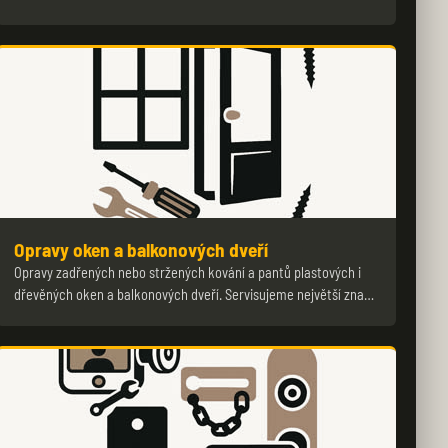
Opravy oken a balkonových dveří
Opravy zadřených nebo stržených kování a pantů plastových i
dřevěných oken a balkonových dveří. Servisujeme největší zna…