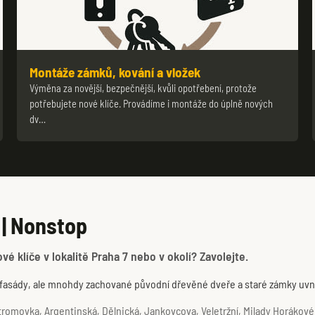
Montáže zámků, kování a vložek
Výměna za novější, bezpečnější, kvůli opotřebení, protože
potřebujete nové klíče. Provádíme i montáže do úplně nových
dv…
 | Nonstop
 klíče v lokalitě Praha 7 nebo v okolí? Zavolejte.
fasády, ale mnohdy zachované původní dřevěné dveře a staré zámky uvni
omovka, Argentinská, Dělnická, Jankovcova, Veletržní, Milady Horákové, 