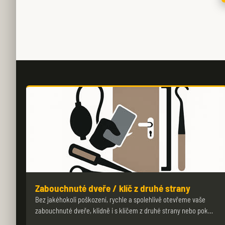
Zabouchnuté dveře / klíč z druhé strany
Bez jakéhokoli poškození, rychle a spolehlivě otevřeme vaše
zabouchnuté dveře, klidně i s klíčem z druhé strany nebo pok…