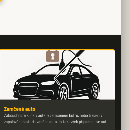
Zamčené auto
Zabouchnuté klíče v autě, v zamčeném kufru, nebo třeba i v
zapalování nastartovaného auta. I v takových případech se aut…