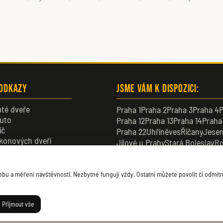
 odkazy
Jsme vám k dispozici:
té dveře
Praha 1
Praha 2
Praha 3
Praha 4
P
uto
Praha 12
Praha 13
Praha 14
Praha
íč
Praha 22
Uhříněves
Říčany
Jesen
konových dveří
Jílové u Prahy
Stará Boleslav
Ro
veře
Dobřichovice
Průhonice
Dolní B
u a měření návštěvnosti. Nezbytné fungují vždy. Ostatní můžete povolit či odmítn
Přijmout vše