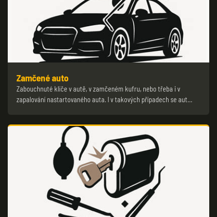
Zamčené auto
Zabouchnuté klíče v autě, v zamčeném kufru, nebo třeba i v
zapalování nastartovaného auta. I v takových případech se aut…