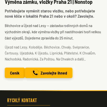
Výměna zámku, vložky Praha 21 | Nonstop
Potřebujete vyměnit starou vložku, nebo potřebujete
nové klíče v lokalitě Praha 21 nebo v okolí? Zavolejte.
Běchovice a Újezd nad Lesy — zástavba rodinných domů na
východním okraji, kde výměna vložky při nastěhování tvoří velkou
část výjezdů. Dojedeme zpravidla do 25 minut.
Újezd nad Lesy, Koloděje, Běchovice, Chvaly, Svépravice,
Čertousy, Ujezdská, K Újezdu, Lipnická, Přátelství, K Chvalům,
Náchodská, Radonická, Za Poštou, Na Chvalech a další..
Ceník
Zavolejte ihned
Rychlý kontakt