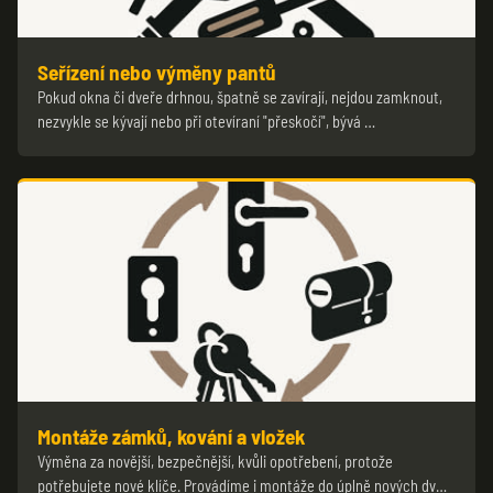
Seřízení nebo výměny pantů
Pokud okna či dveře drhnou, špatně se zavírají, nejdou zamknout,
nezvykle se kývají nebo při otevíraní "přeskočí", bývá …
Montáže zámků, kování a vložek
Výměna za novější, bezpečnější, kvůli opotřebení, protože
potřebujete nové klíče. Provádíme i montáže do úplně nových dv…