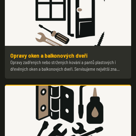
Opravy oken a balkonových dveří
Opravy zadřených nebo stržených kování a pantů plastových i
dřevěných oken a balkonových dveří. Servisujeme největší zna…