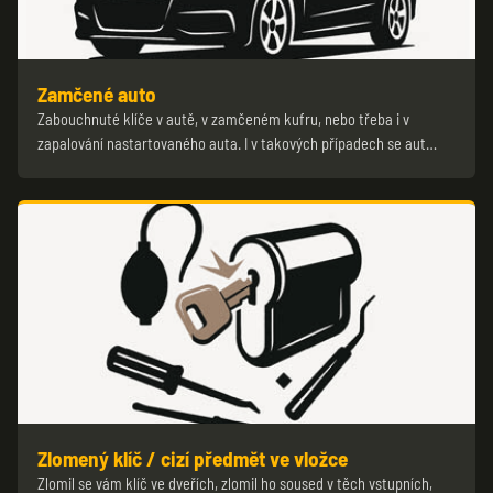
Zamčené auto
Zabouchnuté klíče v autě, v zamčeném kufru, nebo třeba i v
zapalování nastartovaného auta. I v takových případech se aut…
Zlomený klíč / cizí předmět ve vložce
Zlomil se vám klíč ve dveřích, zlomil ho soused v těch vstupních,