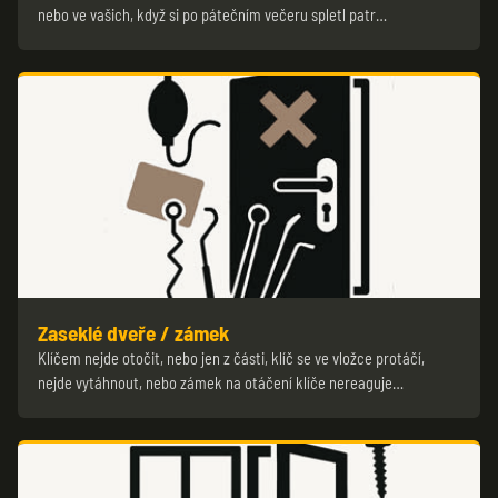
nebo ve vašich, když si po pátečním večeru spletl patr…
Zaseklé dveře / zámek
Klíčem nejde otočit, nebo jen z části, klíč se ve vložce protáčí,
nejde vytáhnout, nebo zámek na otáčení klíče nereaguje…