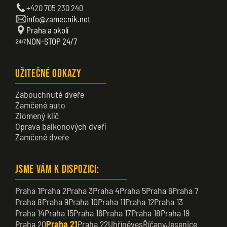
+420 705 230 240
info@zamecnik.net
Praha a okolí
NON-STOP 24/7
Užitečné odkazy
Zabouchnuté dveře
Zamčené auto
Zlomený klíč
Oprava balkonových dveří
Zamčené dveře
Jsme vám k dispozici:
Praha 1
Praha 2
Praha 3
Praha 4
Praha 5
Praha 6
Praha 7
Praha 8
Praha 9
Praha 10
Praha 11
Praha 12
Praha 13
Praha 14
Praha 15
Praha 16
Praha 17
Praha 18
Praha 19
Praha 20
Praha 21
Praha 22
Uhříněves
Říčany
Jesenice