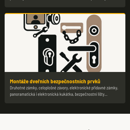
Montáže dveřních bezpečnostních prvků
Druhotné zámky, celoplošné závory, elektronické přídavné zámky,
panoramatická i elektronická kukátka, bezpečnostní lišty…