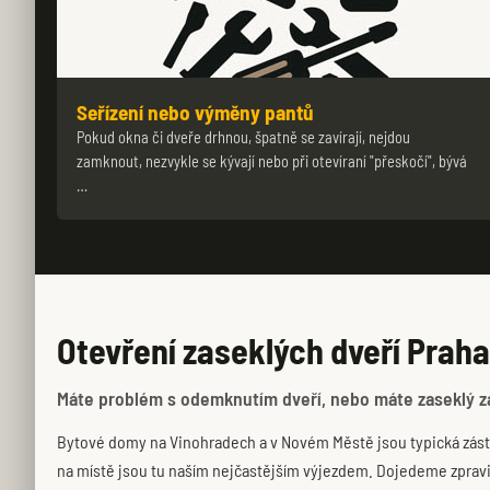
Seřízení nebo výměny pantů
Pokud okna či dveře drhnou, špatně se zavírají, nejdou
zamknout, nezvykle se kývají nebo při otevíraní "přeskočí", bývá
…
Otevření zaseklých dveří Praha
Máte problém s odemknutím dveří, nebo máte zaseklý zám
Bytové domy na Vinohradech a v Novém Městě jsou typická zásta
na místě jsou tu naším nejčastějším výjezdem. Dojedeme zpravi