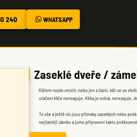
30 240
WHATSAPP
Zaseklé dveře / zám
Klíčem nejde otočit, nebo jen z části, klíč se ve vl
otáčení klíče nereaguje. Klika je volná, nereaguje, 
To vše a ještě víc jsou příznaky zaseklých nebo po
nejčastěji zámku a jsme připraveni takto poškozené d