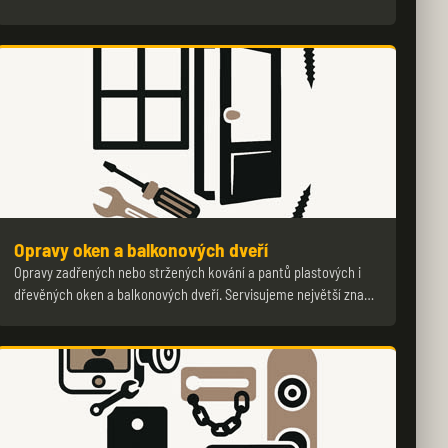
Opravy oken a balkonových dveří
Opravy zadřených nebo stržených kování a pantů plastových i
dřevěných oken a balkonových dveří. Servisujeme největší zna…