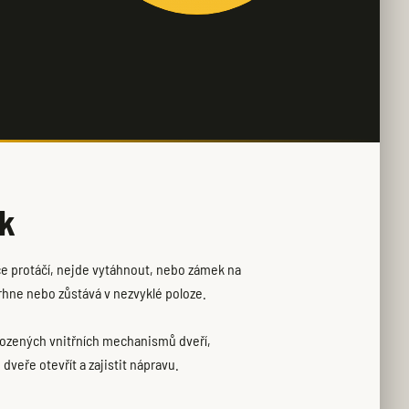
ek
ožce protáčí, nejde vytáhnout, nebo zámek na
drhne nebo zůstává v nezvyklé poloze.
škozených vnitřních mechanismů dveří,
veře otevřít a zajistit nápravu.