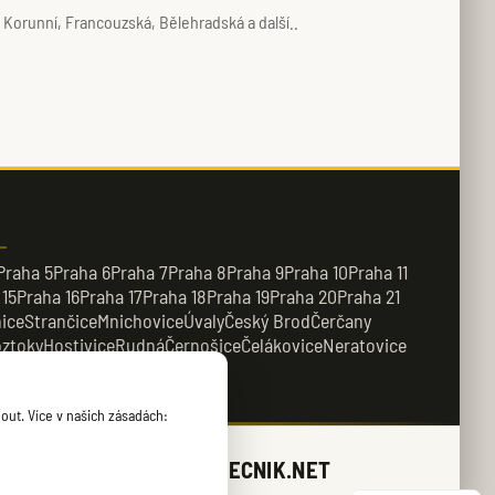
Korunní, Francouzská, Bělehradská a další..
Praha 5
Praha 6
Praha 7
Praha 8
Praha 9
Praha 10
Praha 11
 15
Praha 16
Praha 17
Praha 18
Praha 19
Praha 20
Praha 21
ice
Strančice
Mnichovice
Úvaly
Český Brod
Čerčany
ztoky
Hostivice
Rudná
Černošice
Čelákovice
Neratovice
řežany
Kamenice
out. Více v našich zásadách:
ZAMECNIK.NET