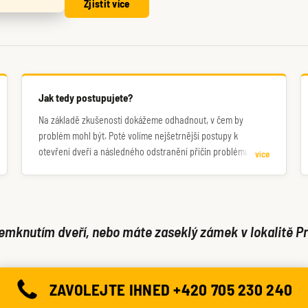
Zjistit více
Jak tedy postupujete?
Na základě zkušeností dokážeme odhadnout, v čem by
problém mohl být. Poté volíme nejšetrnější postupy k
otevření dveří a následného odstranění příčin problému.
více
Zavolejte nám pro konzultaci.
mknutím dveří, nebo máte zaseklý zámek v lokalitě Pr
ZAVOLEJTE IHNED +420 705 230 240