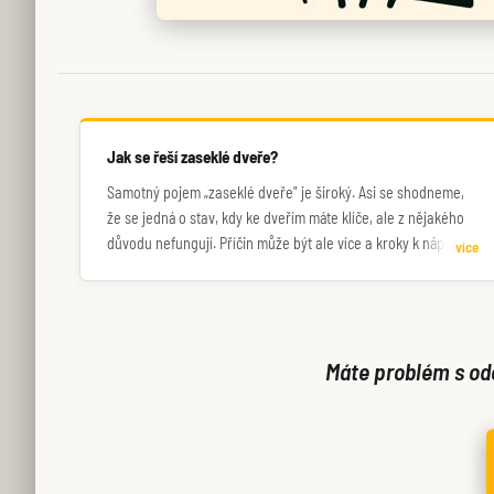
Jak se řeší zaseklé dveře?
Samotný pojem „zaseklé dveře" je široký. Asi se shodneme,
že se jedná o stav, kdy ke dveřím máte klíče, ale z nějakého
důvodu nefungují. Příčin může být ale více a kroky k nápravě
více
nevedou vždy stejnou cestou.
Máte problém s ode