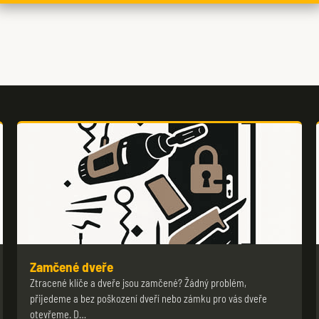
Zamčené dveře
Ztracené klíče a dveře jsou zamčené? Žádný problém,
přijedeme a bez poškození dveří nebo zámku pro vás dveře
otevřeme. D…