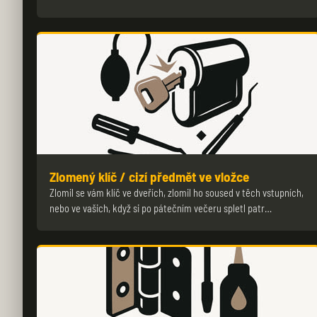
Zlomený klíč / cizí předmět ve vložce
Zlomil se vám klíč ve dveřích, zlomil ho soused v těch vstupních,
nebo ve vašich, když si po pátečním večeru spletl patr…