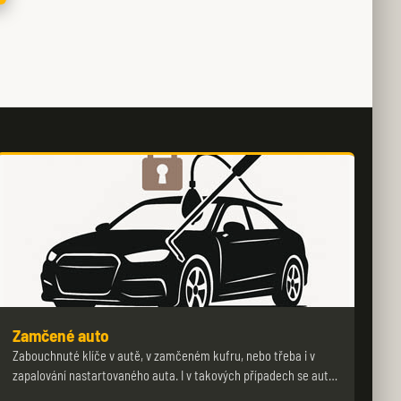
Zamčené auto
Zabouchnuté klíče v autě, v zamčeném kufru, nebo třeba i v
zapalování nastartovaného auta. I v takových případech se aut…