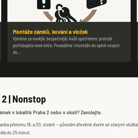
Montáže zámků, kování a vložek
Výměna za novější, bezpečnější, kvůli opotřebení, protože
potřebujete nové klíče. Provádíme i montáže do úplně nových
dv…
 2 | Nonstop
ek v lokalitě Praha 2 nebo v okolí? Zavolejte.
vba přelomu 19. a 20. století — původní dřevěné dveře se starými vložk
dla do 25 minut.