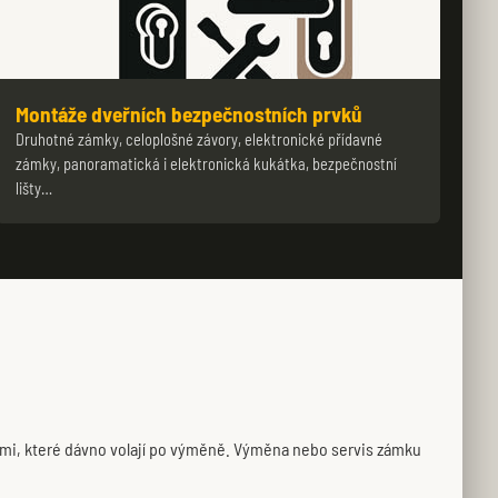
Montáže dveřních bezpečnostních prvků
Druhotné zámky, celoplošné závory, elektronické přídavné
zámky, panoramatická i elektronická kukátka, bezpečnostní
lišty…
ami, které dávno volají po výměně. Výměna nebo servis zámku