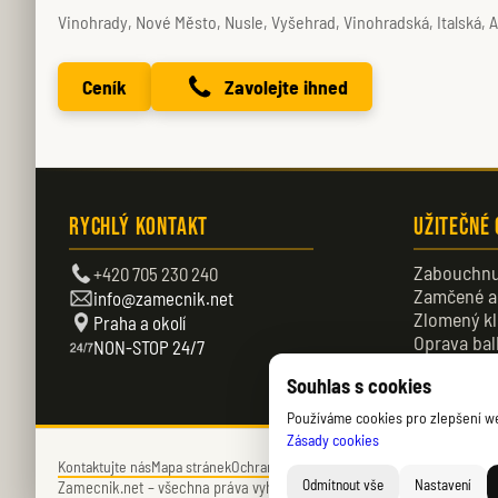
Vinohrady, Nové Město, Nusle, Vyšehrad, Vinohradská, Italská, 
Ceník
Zavolejte ihned
Rychlý kontakt
Užitečné
Zabouchnu
+420 705 230 240
Zamčené a
info@zamecnik.net
Zlomený kl
Praha a okolí
Oprava bal
NON-STOP 24/7
Zamčené d
Souhlas s cookies
Používáme cookies pro zlepšení web
Zásady cookies
Kontaktujte nás
Mapa stránek
Ochrana soukromí
Zásady cookies (EU)
Odmítnout vše
Nastavení
Zamecnik.net –
všechna práva vyhrazena – © 2026 – Daniel Němec.