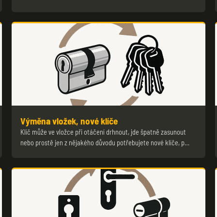
Výměna vložek, nové klíče
Klíč může ve vložce při otáčení drhnout, jde špatně zasunout
nebo prostě jen z nějakého důvodu potřebujete nové klíče, p…