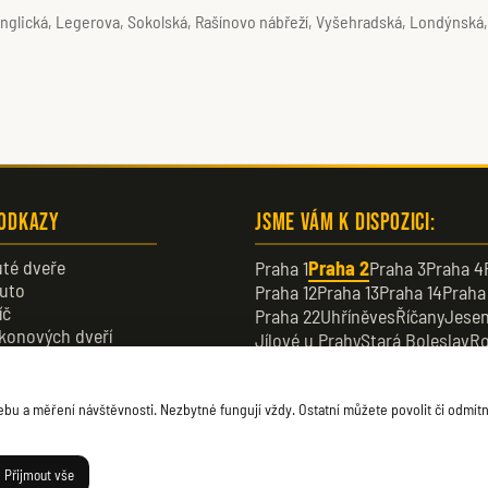
Anglická, Legerova, Sokolská, Rašínovo nábřeží, Vyšehradská, Londýnská, 
 odkazy
Jsme vám k dispozici:
té dveře
Praha 1
Praha 2
Praha 3
Praha 4
uto
Praha 12
Praha 13
Praha 14
Praha
íč
Praha 22
Uhříněves
Říčany
Jesen
konových dveří
Jílové u Prahy
Stará Boleslav
Ro
veře
Dobřichovice
Průhonice
Dolní B
u a měření návštěvnosti. Nezbytné fungují vždy. Ostatní můžete povolit či odmítn
Přijmout vše