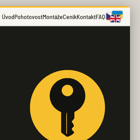
Úvod
Pohotovost
Montáže
Ceník
Kontakt
FAQ