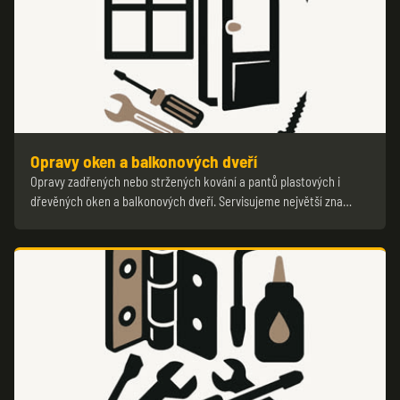
Opravy oken a balkonových dveří
Opravy zadřených nebo stržených kování a pantů plastových i
dřevěných oken a balkonových dveří. Servisujeme největší zna…