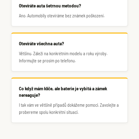
Otevíráte auta šetrnou metodou?
Ano. Automobily otevíráme bez známek poškození.
Otevíráte všechna auta?
Většinu. Záleží na konkrétním modelu a roku výroby.
Informujte se prosím po telefonu.
Co když mám klíče, ale baterie je vybitá a zámek
nereaguje?
I tak vám ve většině případů dokážeme pomoci. Zavolejte a
probereme spolu konkrétní situaci.