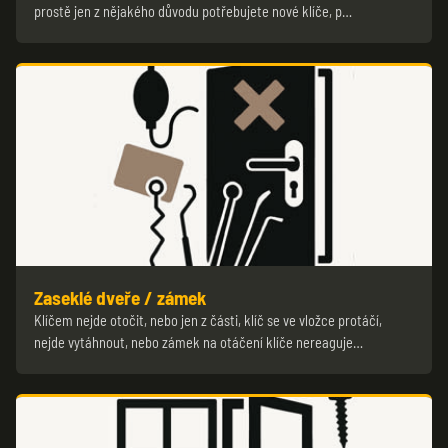
prostě jen z nějakého důvodu potřebujete nové klíče, p…
Zaseklé dveře / zámek
Klíčem nejde otočit, nebo jen z části, klíč se ve vložce protáčí,
nejde vytáhnout, nebo zámek na otáčení klíče nereaguje…