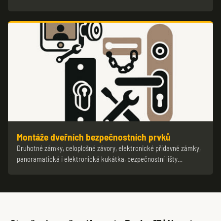
Montáže dveřních bezpečnostních prvků
Druhotné zámky, celoplošné závory, elektronické přídavné zámky,
panoramatická i elektronická kukátka, bezpečnostní lišty…