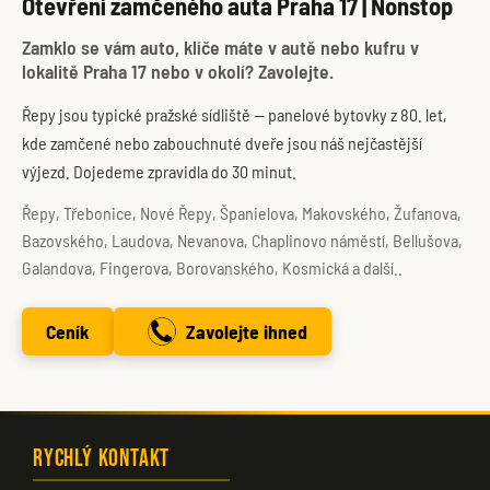
Otevření zamčeného auta Praha 17 | Nonstop
Zamklo se vám auto, klíče máte v autě nebo kufru v
lokalitě Praha 17 nebo v okolí? Zavolejte.
Řepy jsou typické pražské sídliště — panelové bytovky z 80. let,
kde zamčené nebo zabouchnuté dveře jsou náš nejčastější
výjezd. Dojedeme zpravidla do 30 minut.
Řepy, Třebonice, Nové Řepy, Španielova, Makovského, Žufanova,
Bazovského, Laudova, Nevanova, Chaplinovo náměstí, Bellušova,
Galandova, Fingerova, Borovanského, Kosmická a další..
Ceník
Zavolejte ihned
Rychlý kontakt