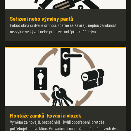
Seřízení nebo výměny pantů
Pokud okna či dveře drhnou, špatně se zavírají, nejdou zamknout,
nezvykle se kývají nebo při otevíraní "přeskočí", bývá …
Montáže zámků, kování a vložek
Výměna za novější, bezpečnější, kvůli opotřebení, protože
potřebujete nové klíče. Provádíme i montáže do úplně nových dv…