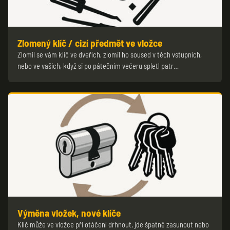
Zlomený klíč / cizí předmět ve vložce
Zlomil se vám klíč ve dveřích, zlomil ho soused v těch vstupních,
nebo ve vašich, když si po pátečním večeru spletl patr…
Výměna vložek, nové klíče
Klíč může ve vložce při otáčení drhnout, jde špatně zasunout nebo