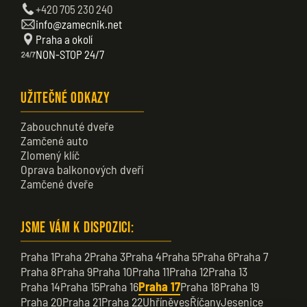
+420 705 230 240
info@zamecnik.net
Praha a okolí
NON-STOP 24/7
Užitečné odkazy
Zabouchnuté dveře
Zamčené auto
Zlomený klíč
Oprava balkonových dveří
Zamčené dveře
Jsme vám k dispozici:
Praha 1
Praha 2
Praha 3
Praha 4
Praha 5
Praha 6
Praha 7
Praha 8
Praha 9
Praha 10
Praha 11
Praha 12
Praha 13
Praha 14
Praha 15
Praha 16
Praha 17
Praha 18
Praha 19
Praha 20
Praha 21
Praha 22
Uhříněves
Říčany
Jesenice