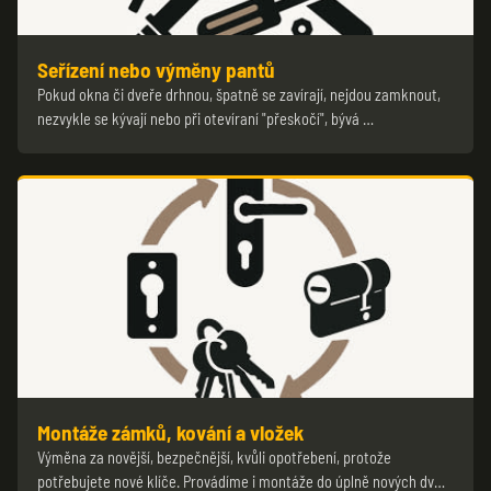
Seřízení nebo výměny pantů
Pokud okna či dveře drhnou, špatně se zavírají, nejdou zamknout,
nezvykle se kývají nebo při otevíraní "přeskočí", bývá …
Montáže zámků, kování a vložek
Výměna za novější, bezpečnější, kvůli opotřebení, protože
potřebujete nové klíče. Provádíme i montáže do úplně nových dv…