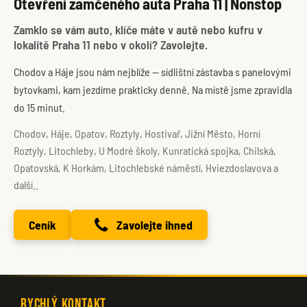
Otevření zamčeného auta Praha 11 | Nonstop
Zamklo se vám auto, klíče máte v autě nebo kufru v
lokalitě Praha 11 nebo v okolí? Zavolejte.
Chodov a Háje jsou nám nejblíže — sídlištní zástavba s panelovými
bytovkami, kam jezdíme prakticky denně. Na místě jsme zpravidla
do 15 minut.
Chodov, Háje, Opatov, Roztyly, Hostivař, Jižní Město, Horní
Roztyly, Litochleby, U Modré školy, Kunratická spojka, Chilská,
Opatovská, K Horkám, Litochlebské náměstí, Hviezdoslavova a
další..
Ceník
Zavolejte ihned
Rychlý kontakt