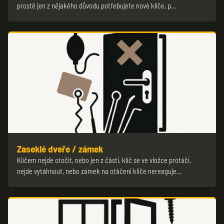
prostě jen z nějakého důvodu potřebujete nové klíče, p…
Zaseklé dveře / zámek
Klíčem nejde otočit, nebo jen z části, klíč se ve vložce protáčí,
nejde vytáhnout, nebo zámek na otáčení klíče nereaguje…