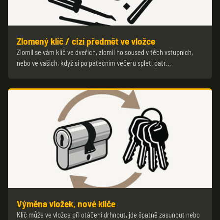
Zlomený klíč / cizí předmět ve vložce
Zlomil se vám klíč ve dveřích, zlomil ho soused v těch vstupních,
nebo ve vašich, když si po pátečním večeru spletl patr…
Výměna vložek, nové klíče
Klíč může ve vložce při otáčení drhnout, jde špatně zasunout nebo