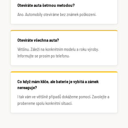
Otevíráte auta šetrnou metodou?
Ano. Automobily otevíráme bez známek poškození.
Otevíráte všechna auta?
Většinu. Záleží na konkrétním modelu a roku výroby.
Informujte se prosím po telefonu.
Co když mám klíče, ale baterie je vybitá a zámek
nereaguje?
I tak vám ve většině případů dokážeme pomoci. Zavolejte a
probereme spolu konkrétní situaci.