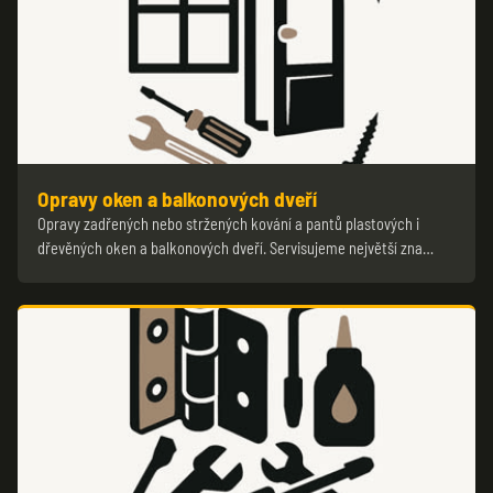
Opravy oken a balkonových dveří
Opravy zadřených nebo stržených kování a pantů plastových i
dřevěných oken a balkonových dveří. Servisujeme největší zna…