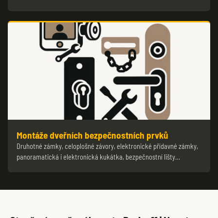
Montáže dveřních bezpečnostních prvků
Druhotné zámky, celoplošné závory, elektronické přídavné zámky,
panoramatická i elektronická kukátka, bezpečnostní lišty…