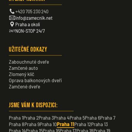
+420 705 230 240
info@zamecnik.net
Praha a okolí
NON-STOP 24/7
Užitečné odkazy
Zabouchnuté dveře
Zamčené auto
Zlomený klíč
Oprava balkonových dveří
Zamčené dveře
Jsme vám k dispozici:
Praha 1
Praha 2
Praha 3
Praha 4
Praha 5
Praha 6
Praha 7
Praha 8
Praha 9
Praha 10
Praha 11
Praha 12
Praha 13
Praha 14
Praha 15
Praha 16
Praha 17
Praha 18
Praha 19