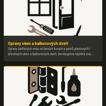
Opravy oken a balkonových dveří
Opravy zadřených nebo stržených kování a pantů plastových i
dřevěných oken a balkonových dveří. Servisujeme největší zna…