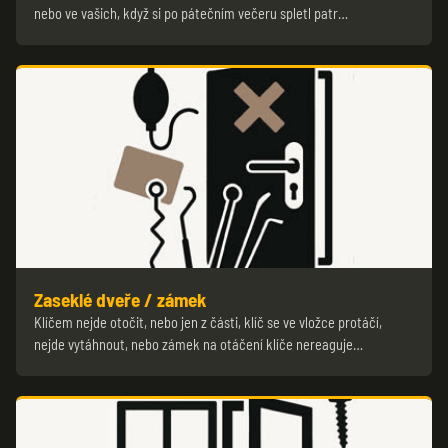
nebo ve vašich, když si po pátečním večeru spletl patr…
Zaseklé dveře / zámek
Klíčem nejde otočit, nebo jen z části, klíč se ve vložce protáčí,
nejde vytáhnout, nebo zámek na otáčení klíče nereaguje…