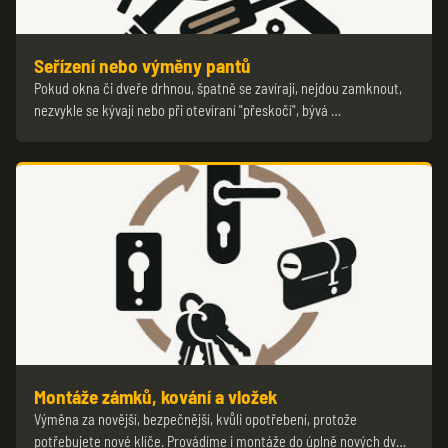
Seřízení nebo výměny pantů
Pokud okna či dveře drhnou, špatně se zavírají, nejdou zamknout,
nezvykle se kývají nebo při otevíraní "přeskočí", bývá …
Montáže zámků, kování a vložek
Výměna za novější, bezpečnější, kvůli opotřebení, protože
potřebujete nové klíče. Provádíme i montáže do úplně nových dv…