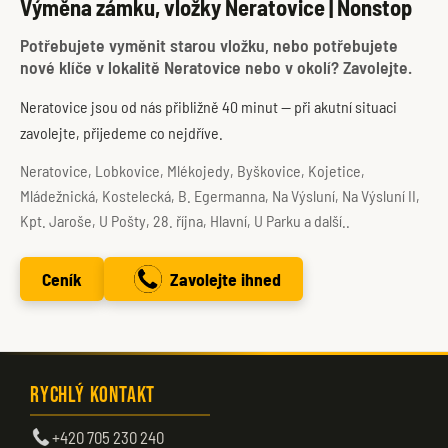
Výměna zámku, vložky Neratovice | Nonstop
Potřebujete vyměnit starou vložku, nebo potřebujete
nové klíče v lokalitě Neratovice nebo v okolí? Zavolejte.
Neratovice jsou od nás přibližně 40 minut — při akutní situaci
zavolejte, přijedeme co nejdříve.
Neratovice, Lobkovice, Mlékojedy, Byškovice, Kojetice,
Mládežnická, Kostelecká, B. Egermanna, Na Výsluní, Na Výsluní II,
Kpt. Jaroše, U Pošty, 28. října, Hlavní, U Parku a další..
Ceník
Zavolejte ihned
Rychlý kontakt
+420 705 230 240