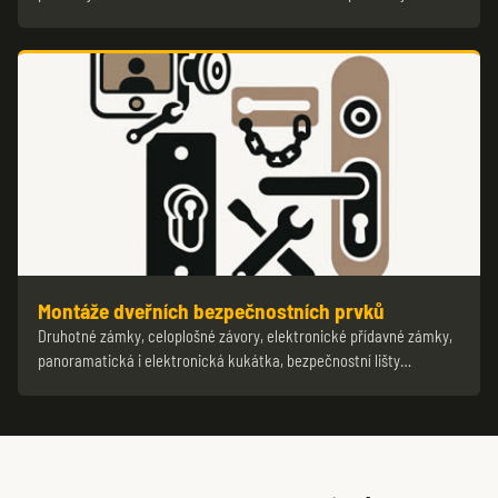
Montáže dveřních bezpečnostních prvků
Druhotné zámky, celoplošné závory, elektronické přídavné zámky,
panoramatická i elektronická kukátka, bezpečnostní lišty…