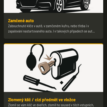
Zamčené auto
Zabouchnuté klíče v autě, v zamčeném kufru, nebo třeba i v
zapalování nastartovaného auta. I v takových případech se aut…
Zlomený klíč / cizí předmět ve vložce
Zlomil se vám klíč ve dveřích, zlomil ho soused v těch vstupních,