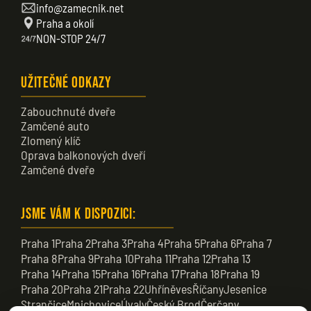
info@zamecnik.net
Praha a okolí
NON-STOP 24/7
Užitečné odkazy
Zabouchnuté dveře
Zamčené auto
Zlomený klíč
Oprava balkonových dveří
Zamčené dveře
Jsme vám k dispozici:
Praha 1
Praha 2
Praha 3
Praha 4
Praha 5
Praha 6
Praha 7
Praha 8
Praha 9
Praha 10
Praha 11
Praha 12
Praha 13
Praha 14
Praha 15
Praha 16
Praha 17
Praha 18
Praha 19
Praha 20
Praha 21
Praha 22
Uhříněves
Říčany
Jesenice
Strančice
Mnichovice
Úvaly
Český Brod
Čerčany