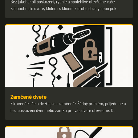
Bez jakéhokoli poškození, rychle a spolehlivě otevřeme vaše
zabouchnuté dveře, klidně i s klíčem z druhé strany nebo pok…
Zamčené dveře
Ztracené klíče a dveře jsou zamčené? Žádný problém, přijedeme a
bez poškození dveří nebo zámku pro vás dveře otevřeme. D…