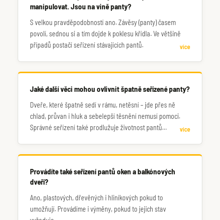
manipulovat. Jsou na vině panty?
S velkou pravděpodobností ano. Závěsy (panty) časem
povolí, sednou si a tím dojde k poklesu křídla. Ve většině
případů postačí seřízení stávajících pantů.
více
Jaké další věci mohou ovlivnit špatně seřízené panty?
Dveře, které špatně sedí v rámu, netěsní – jde přes ně
chlad, průvan i hluk a sebelepší těsnění nemusí pomoci.
Správné seřízení také prodlužuje životnost pantů
více
samotných, kdy je váha dveří rovnoměrně rozložena mezi
všechny panty. Nakonec i samotné zamykání může být
zhoršené, když jazýček zámku správně nesedí s
Provádíte také seřízení pantů oken a balkónových
protikusem.
dveří?
Ano, plastových, dřevěných i hliníkových pokud to
umožňují. Provádíme i výměny, pokud to jejich stav