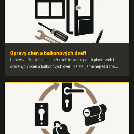
Opravy oken a balkonových dveří
Opravy zadřených nebo stržených kování a pantů plastových i
dřevěných oken a balkonových dveří. Servisujeme největší zna…