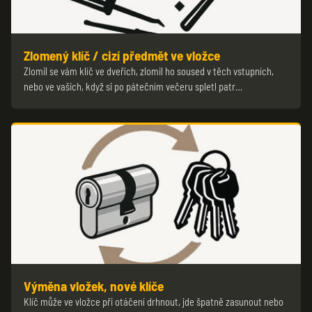
Zlomený klíč / cizí předmět ve vložce
Zlomil se vám klíč ve dveřích, zlomil ho soused v těch vstupních,
nebo ve vašich, když si po pátečním večeru spletl patr…
Výměna vložek, nové klíče
Klíč může ve vložce při otáčení drhnout, jde špatně zasunout nebo