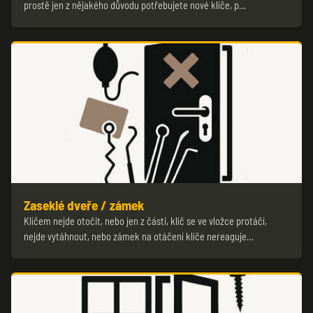
prostě jen z nějakého důvodu potřebujete nové klíče, p…
Zaseklé dveře / zámek
Klíčem nejde otočit, nebo jen z části, klíč se ve vložce protáčí,
nejde vytáhnout, nebo zámek na otáčení klíče nereaguje…