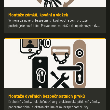
Montáže zámků, kování a vložek
Výměna za novější, bezpečnější, kvůli opotřebení, protože
potřebujete nové klíče. Provádíme i montáže do úplně nových dv…
Montáže dveřních bezpečnostních prvků
Druhotné zámky, celoplošné závory, elektronické přídavné zámky,
panoramatická i elektronická kukátka, bezpečnostní lišty…