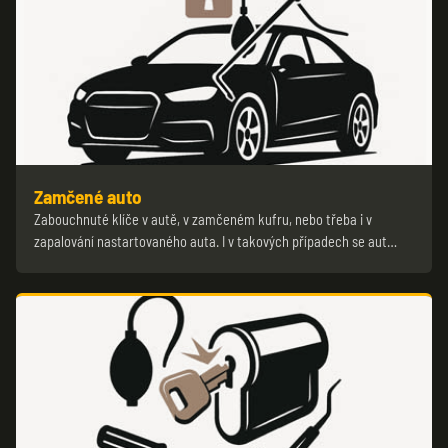
Zamčené auto
Zabouchnuté klíče v autě, v zamčeném kufru, nebo třeba i v
zapalování nastartovaného auta. I v takových případech se aut…