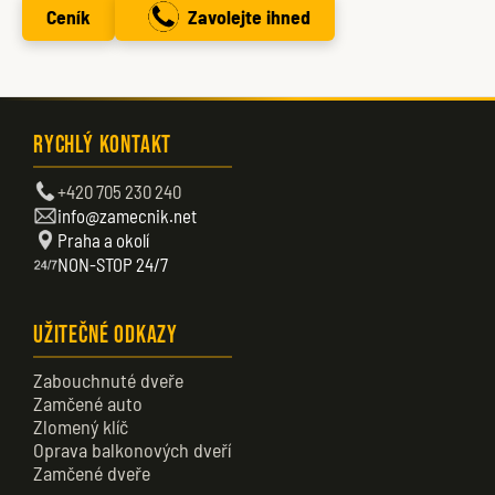
Ceník
Zavolejte ihned
Rychlý kontakt
+420 705 230 240
info@zamecnik.net
Praha a okolí
NON-STOP 24/7
Užitečné odkazy
Zabouchnuté dveře
Zamčené auto
Zlomený klíč
Oprava balkonových dveří
Zamčené dveře