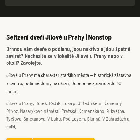
Seřízení dveří Jílové u Prahy | Nonstop
Drhnou vám dveře o podlahu, jsou nakřivo a jdou špatně
zavírat? Nacházíte se v lokalitě Jílové u Prahy nebo v
okolí? Zavolejte.
Jílové u Prahy má charakter staršího města — historická zástavba
v centru, rodinné domy na okraji. Dojedeme zpravidla do 30
minut.
Jílové u Prahy, Borek, Radlík, Luka pod Medníkem, Kamenný
Přívoz, Masarykovo náměstí, Pražská, Komenského, 9. května,
Tyršova, Smetanova, V Luhu, Pod Lesem, Slunná, V Zahradách a
další..