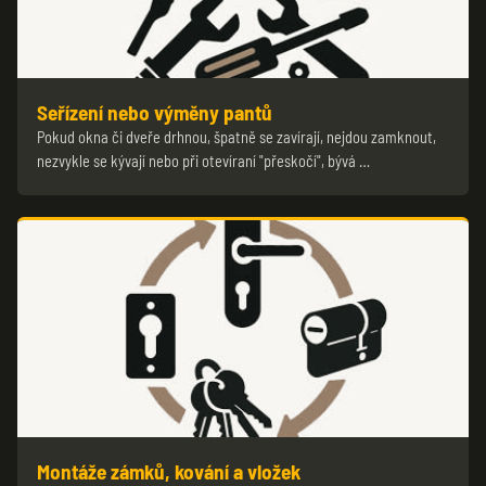
Seřízení nebo výměny pantů
Pokud okna či dveře drhnou, špatně se zavírají, nejdou zamknout,
nezvykle se kývají nebo při otevíraní "přeskočí", bývá …
Montáže zámků, kování a vložek