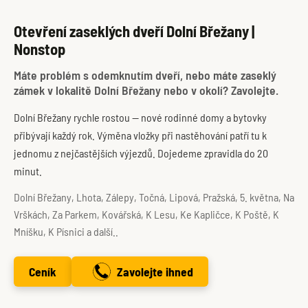
Otevření zaseklých dveří Dolní Břežany |
Nonstop
Máte problém s odemknutím dveří, nebo máte zaseklý
zámek v lokalitě Dolní Břežany nebo v okolí? Zavolejte.
Dolní Břežany rychle rostou — nové rodinné domy a bytovky
přibývají každý rok. Výměna vložky při nastěhování patří tu k
jednomu z nejčastějších výjezdů. Dojedeme zpravidla do 20
minut.
Dolní Břežany, Lhota, Zálepy, Točná, Lipová, Pražská, 5. května, Na
Vrškách, Za Parkem, Kovářská, K Lesu, Ke Kapličce, K Poště, K
Mníšku, K Písnici a další..
Ceník
Zavolejte ihned