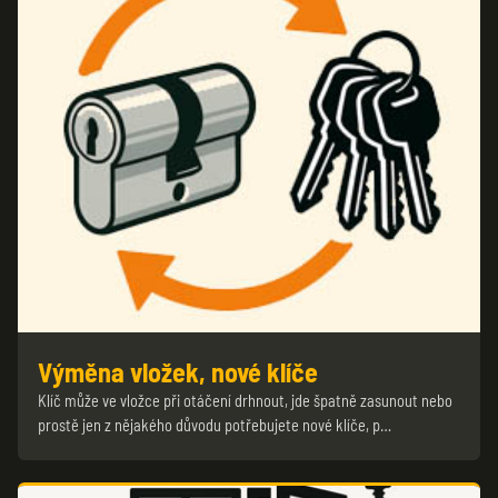
Výměna vložek, nové klíče
Klíč může ve vložce při otáčení drhnout, jde špatně zasunout nebo
prostě jen z nějakého důvodu potřebujete nové klíče, p…