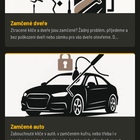
Zamčené dveře
Ztracené klíče a dveře jsou zamčené? Žádný problém, přijedeme a
bez poškození dveří nebo zámku pro vás dveře otevřeme. D…
Zamčené auto
Zabouchnuté klíče v autě, v zamčeném kufru, nebo třeba i v