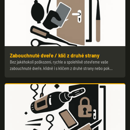
Zabouchnuté dveře / klíč z druhé strany
Bez jakéhokoli poškození, rychle a spolehlivě otevřeme vaše
zabouchnuté dveře, klidně i s klíčem z druhé strany nebo pok…