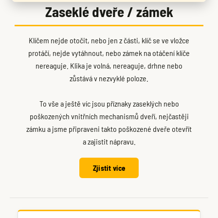
Zaseklé dveře / zámek
Klíčem nejde otočit, nebo jen z části, klíč se ve vložce
protáčí, nejde vytáhnout, nebo zámek na otáčení klíče
nereaguje. Klika je volná, nereaguje, drhne nebo
zůstává v nezvyklé poloze.
To vše a ještě víc jsou příznaky zaseklých nebo
poškozených vnitřních mechanismů dveří, nejčastěji
zámku a jsme připraveni takto poškozené dveře otevřít
a zajistit nápravu.
Zjistit více