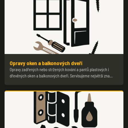
Opravy oken a balkonových dveří
Opravy zadřených nebo stržených kování a pantů plastových i
dřevěných oken a balkonových dveří. Servisujeme největší zna…