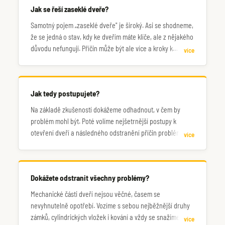
Jak se řeší zaseklé dveře?
Samotný pojem „zaseklé dveře" je široký. Asi se shodneme,
že se jedná o stav, kdy ke dveřím máte klíče, ale z nějakého
důvodu nefungují. Příčin může být ale více a kroky k
více
nápravě nevedou vždy stejnou cestou.
Jak tedy postupujete?
Na základě zkušeností dokážeme odhadnout, v čem by
problém mohl být. Poté volíme nejšetrnější postupy k
otevření dveří a následného odstranění příčin problému.
více
Zavolejte nám pro konzultaci.
Dokážete odstranit všechny problémy?
Mechanické části dveří nejsou věčné, časem se
nevyhnutelně opotřebí. Vozíme s sebou nejběžnější druhy
zámků, cylindrických vložek i kování a vždy se snažíme o
více