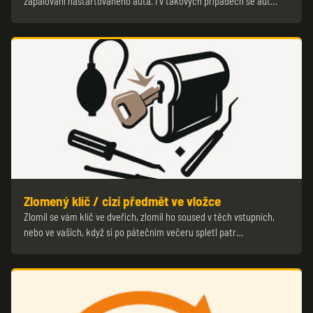
zapalování nastartovaného auta. I v takových případech se aut…
Zlomený klíč / cizí předmět ve vložce
Zlomil se vám klíč ve dveřích, zlomil ho soused v těch vstupních,
nebo ve vašich, když si po pátečním večeru spletl patr…