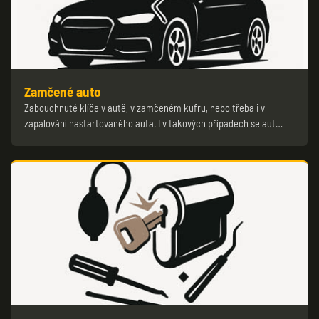
Zamčené auto
Zabouchnuté klíče v autě, v zamčeném kufru, nebo třeba i v
zapalování nastartovaného auta. I v takových případech se aut…