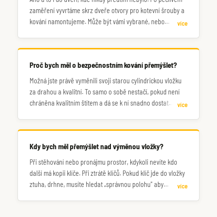
zaměření vyvrtáme skrz dveře otvory pro kotevní šrouby a
kování namontujeme. Může být vámi vybrané, nebo
více
dovezeme vlastní.
Proč bych měl o bezpečnostním kování přemýšlet?
Možná jste právě vyměnili svoji starou cylindrickou vložku
za drahou a kvalitní. To samo o sobě nestačí, pokud není
chráněna kvalitním štítem a dá se k ní snadno dostat.
více
Kvalitní zámek, vložka i kování je základ bezpečných dveří.
Kdy bych měl přemýšlet nad výměnou vložky?
Při stěhování nebo pronájmu prostor, kdykoli nevíte kdo
další má kopii klíče. Při ztrátě klíčů. Pokud klíč jde do vložky
ztuha, drhne, musíte hledat „správnou polohu" aby
více
fungoval. Pokud z vnější strany přesahuje kování o více jak
2–3 milimetry. Po pokusu o vloupání, i když poškození není