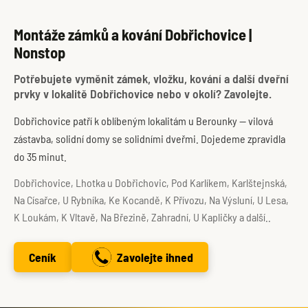
Montáže zámků a kování Dobřichovice |
Nonstop
Potřebujete vyměnit zámek, vložku, kování a další dveřní
prvky v lokalitě Dobřichovice nebo v okolí? Zavolejte.
Dobřichovice patří k oblíbeným lokalitám u Berounky — vilová
zástavba, solidní domy se solidními dveřmi. Dojedeme zpravidla
do 35 minut.
Dobřichovice, Lhotka u Dobřichovic, Pod Karlíkem, Karlštejnská,
Na Císařce, U Rybníka, Ke Kocandě, K Přívozu, Na Výsluní, U Lesa,
K Loukám, K Vltavě, Na Březině, Zahradní, U Kapličky a další..
Ceník
Zavolejte ihned