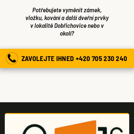
na první pohled zřetelné. Při zjevném opotřebení.
Potřebujete vyměnit zámek,
vložku, kování a další dveřní prvky
v lokalitě Dobřichovice nebo v
okolí?
ZAVOLEJTE IHNED +420 705 230 240