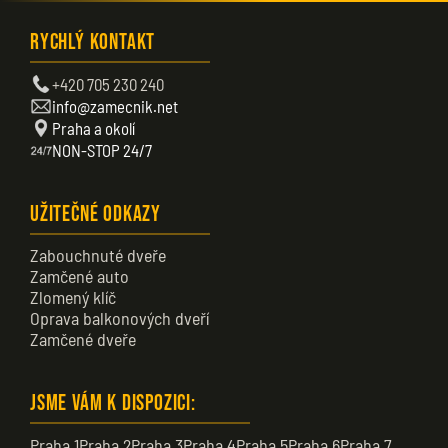
Rychlý kontakt
+420 705 230 240
info@zamecnik.net
Praha a okolí
NON-STOP 24/7
Užitečné odkazy
Zabouchnuté dveře
Zamčené auto
Zlomený klíč
Oprava balkonových dveří
Zamčené dveře
Jsme vám k dispozici:
Praha 1
Praha 2
Praha 3
Praha 4
Praha 5
Praha 6
Praha 7