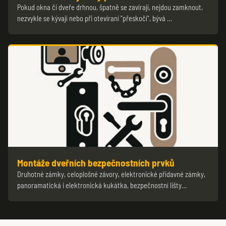
Pokud okna či dveře drhnou, špatně se zavírají, nejdou zamknout,
nezvykle se kývají nebo při otevíraní "přeskočí", bývá …
Montáže dveřních bezpečnostních prvků
Druhotné zámky, celoplošné závory, elektronické přídavné zámky,
panoramatická i elektronická kukátka, bezpečnostní lišty…