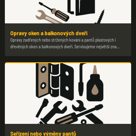
Opravy oken a balkonových dveří
Opravy zadřených nebo stržených kování a pantů plastových i
dřevěných oken a balkonových dveří. Servisujeme největší zna…
Seřízení nebo výměny pantů