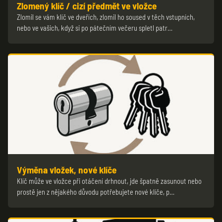
Zlomený klíč / cizí předmět ve vložce
Zlomil se vám klíč ve dveřích, zlomil ho soused v těch vstupních,
nebo ve vašich, když si po pátečním večeru spletl patr…
Výměna vložek, nové klíče
Klíč může ve vložce při otáčení drhnout, jde špatně zasunout nebo
prostě jen z nějakého důvodu potřebujete nové klíče, p…