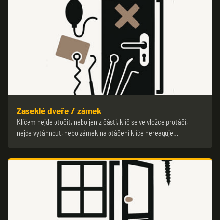
Zaseklé dveře / zámek
Klíčem nejde otočit, nebo jen z části, klíč se ve vložce protáčí,
nejde vytáhnout, nebo zámek na otáčení klíče nereaguje…