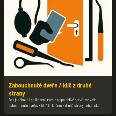
Zabouchnuté dveře / klíč z druhé
strany
Bez jakéhokoli poškození, rychle a spolehlivě otevřeme vaše
zabouchnuté dveře, klidně i s klíčem z druhé strany nebo pok…