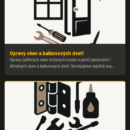
Opravy oken a balkonových dveří
Opravy zadřených nebo stržených kování a pantů plastových i
dřevěných oken a balkonových dveří. Servisujeme největší zna…