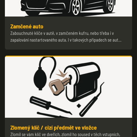
Zamčené auto
Zabouchnuté klíče v autě, v zamčeném kufru, nebo třeba i v
zapalování nastartovaného auta. I v takových případech se aut…
Zlomený klíč / cizí předmět ve vložce
Zlomil se vám klíč ve dveřích, zlomil ho soused v těch vstupních,