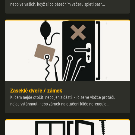
nebo ve vašich, když si po pátečním večeru spletl patr…
Zaseklé dveře / zámek
Klíčem nejde otočit, nebo jen z části, klíč se ve vložce protáčí,
nejde vytáhnout, nebo zámek na otáčení klíče nereaguje…