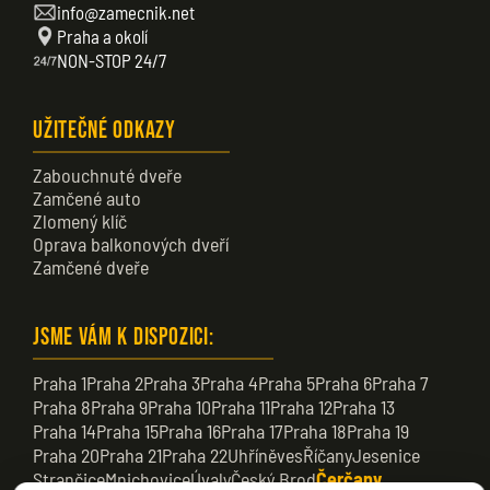
info@zamecnik.net
Praha a okolí
NON-STOP 24/7
Užitečné odkazy
Zabouchnuté dveře
Zamčené auto
Zlomený klíč
Oprava balkonových dveří
Zamčené dveře
Jsme vám k dispozici:
Praha 1
Praha 2
Praha 3
Praha 4
Praha 5
Praha 6
Praha 7
Praha 8
Praha 9
Praha 10
Praha 11
Praha 12
Praha 13
Praha 14
Praha 15
Praha 16
Praha 17
Praha 18
Praha 19
Praha 20
Praha 21
Praha 22
Uhříněves
Říčany
Jesenice
Strančice
Mnichovice
Úvaly
Český Brod
Čerčany