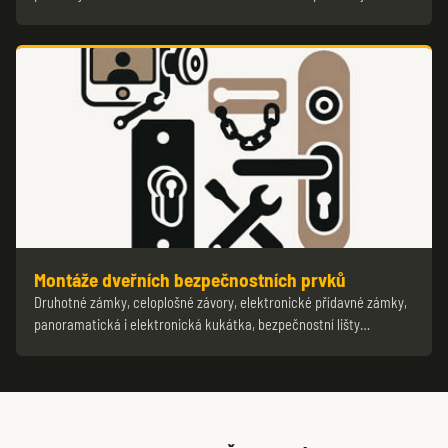
Montáže dveřních bezpečnostních prvků
Druhotné zámky, celoplošné závory, elektronické přídavné zámky,
panoramatická i elektronická kukátka, bezpečnostní lišty…