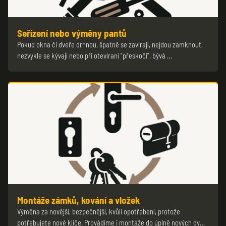
Seřízení nebo výměny pantů
Pokud okna či dveře drhnou, špatně se zavírají, nejdou zamknout,
nezvykle se kývají nebo při otevíraní "přeskočí", bývá …
Montáže zámků, kování a vložek
Výměna za novější, bezpečnější, kvůli opotřebení, protože
potřebujete nové klíče. Provádíme i montáže do úplně nových dv…