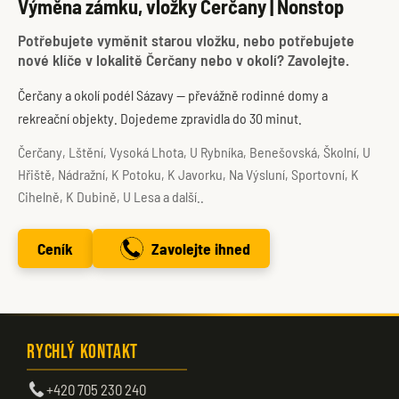
Výměna zámku, vložky Čerčany | Nonstop
Potřebujete vyměnit starou vložku, nebo potřebujete
nové klíče v lokalitě Čerčany nebo v okolí? Zavolejte.
Čerčany a okolí podél Sázavy — převážně rodinné domy a
rekreační objekty. Dojedeme zpravidla do 30 minut.
Čerčany, Lštění, Vysoká Lhota, U Rybníka, Benešovská, Školní, U
Hřiště, Nádražní, K Potoku, K Javorku, Na Výsluní, Sportovní, K
Cihelně, K Dubině, U Lesa a další..
Ceník
Zavolejte ihned
Rychlý kontakt
+420 705 230 240