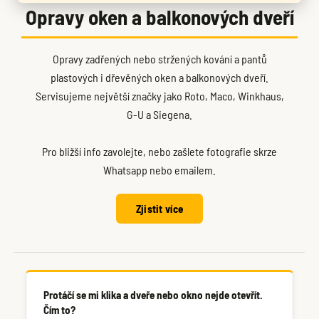
Opravy oken a balkonových dveří
Opravy zadřených nebo stržených kování a pantů
plastových i dřevěných oken a balkonových dveří.
Servisujeme největší značky jako Roto, Maco, Winkhaus,
G-U a Siegena.
Pro bližší info zavolejte, nebo zašlete fotografie skrze
Whatsapp nebo emailem.
Zjistit více
Protáčí se mi klika a dveře nebo okno nejde otevřít.
Čím to?