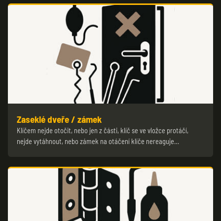
Zaseklé dveře / zámek
Klíčem nejde otočit, nebo jen z části, klíč se ve vložce protáčí,
nejde vytáhnout, nebo zámek na otáčení klíče nereaguje…