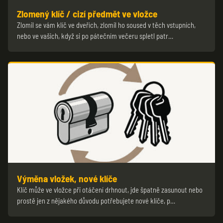
Zlomený klíč / cizí předmět ve vložce
Zlomil se vám klíč ve dveřích, zlomil ho soused v těch vstupních,
nebo ve vašich, když si po pátečním večeru spletl patr…
Výměna vložek, nové klíče
Klíč může ve vložce při otáčení drhnout, jde špatně zasunout nebo
prostě jen z nějakého důvodu potřebujete nové klíče, p…