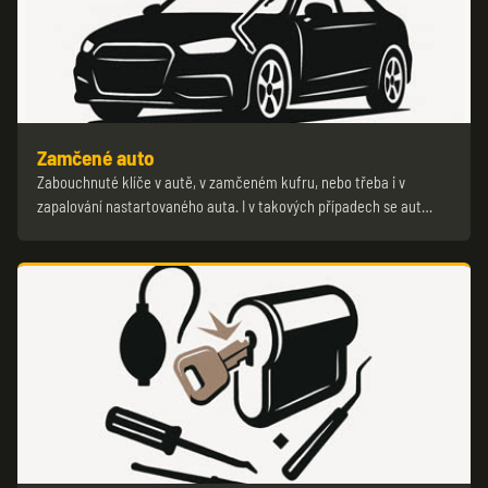
Zamčené auto
Zabouchnuté klíče v autě, v zamčeném kufru, nebo třeba i v
zapalování nastartovaného auta. I v takových případech se aut…