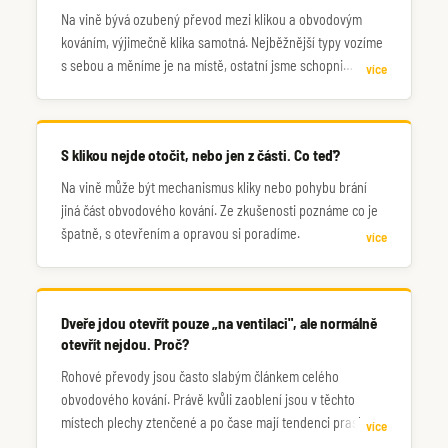
Na vině bývá ozubený převod mezi klikou a obvodovým
kováním, výjimečně klika samotná. Nejběžnější typy vozíme
s sebou a měníme je na místě, ostatní jsme schopni
více
doobjednat.
S klikou nejde otočit, nebo jen z části. Co teď?
Na vině může být mechanismus kliky nebo pohybu brání
jiná část obvodového kování. Ze zkušenosti poznáme co je
špatně, s otevřením a opravou si poradíme.
více
Dveře jdou otevřít pouze „na ventilaci", ale normálně
otevřít nejdou. Proč?
Rohové převody jsou často slabým článkem celého
obvodového kování. Právě kvůli zaoblení jsou v těchto
místech plechy ztenčené a po čase mají tendenci praskat.
více
Proto část kování funguje, zatímco zbytek ne. Zavolejte,