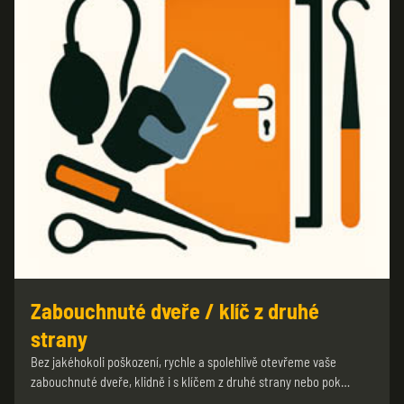
Zabouchnuté dveře / klíč z druhé
strany
Bez jakéhokoli poškození, rychle a spolehlivě otevřeme vaše
zabouchnuté dveře, klidně i s klíčem z druhé strany nebo pok…