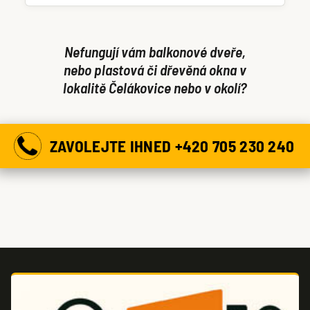
dveře či okno můžeme otevřít ještě dnes.
Nefungují vám balkonové dveře,
nebo plastová či dřevěná okna v
lokalitě Čelákovice nebo v okolí?
ZAVOLEJTE IHNED +420 705 230 240