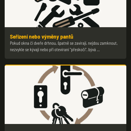
Seřízení nebo výměny pantů
Pokud okna či dveře drhnou, špatně se zavírají, nejdou zamknout,
nezvykle se kývají nebo při otevíraní "přeskočí", bývá …