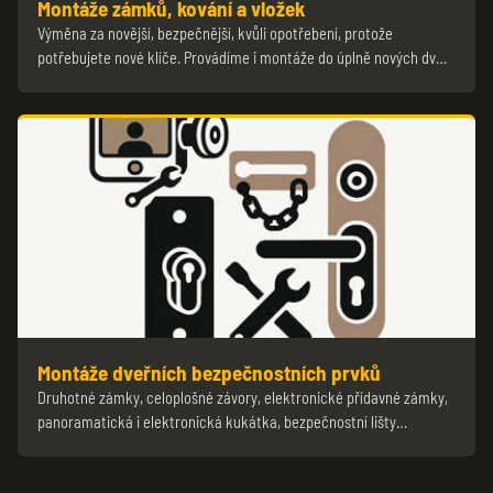
Montáže zámků, kování a vložek
Výměna za novější, bezpečnější, kvůli opotřebení, protože
potřebujete nové klíče. Provádíme i montáže do úplně nových dv…
Montáže dveřních bezpečnostních prvků
Druhotné zámky, celoplošné závory, elektronické přídavné zámky,
panoramatická i elektronická kukátka, bezpečnostní lišty…