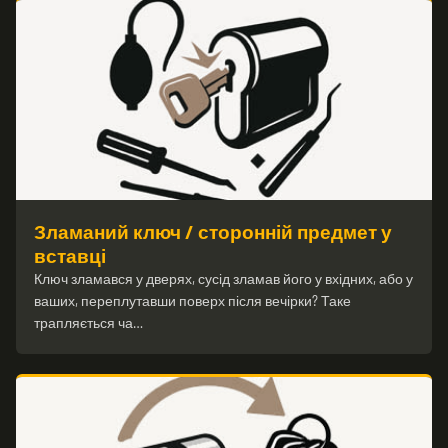
Зламаний ключ / сторонній предмет у
вставці
Ключ зламався у дверях, сусід зламав його у вхідних, або у
ваших, переплутавши поверх після вечірки? Таке
трапляється ча…