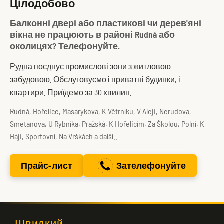
Цілодобово
Балконні двері або пластикові чи дерев'яні
вікна не працюють в районі Rudná або
околицях? Телефонуйте.
Рудна поєднує промислові зони з житловою
забудовою. Обслуговуємо і приватні будинки, і
квартири. Приїдемо за 30 хвилин.
Rudná, Hořelice, Masarykova, K Větrníku, V Aleji, Nerudova,
Smetanova, U Rybníka, Pražská, K Hořelicím, Za Školou, Polní, K
Háji, Sportovní, Na Vrškách a další..
Прайс-лист
Зателефонуйте