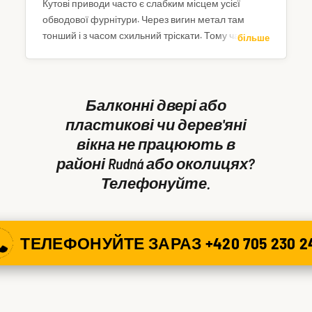
Кутові приводи часто є слабким місцем усієї
обводової фурнітури. Через вигин метал там
тонший і з часом схильний тріскати. Тому частина
більше
фурнітури працює, а решта – ні. Зателефонуйте –
двері або вікно можемо відкрити вже сьогодні.
Балконні двері або
пластикові чи дерев'яні
вікна не працюють в
районі Rudná або околицях?
Телефонуйте.
ТЕЛЕФОНУЙТЕ ЗАРАЗ +420 705 230 2