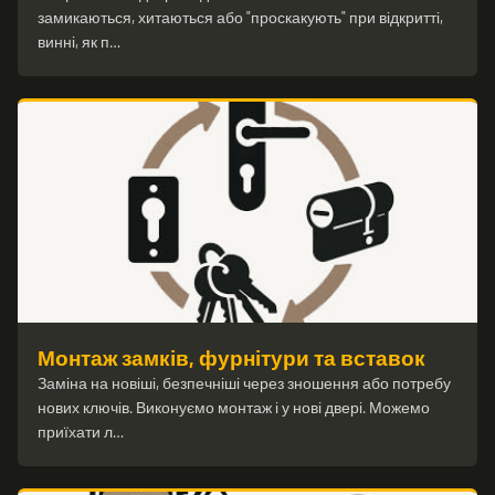
замикаються, хитаються або "проскакують" при відкритті,
винні, як п…
Монтаж замків, фурнітури та вставок
Заміна на новіші, безпечніші через зношення або потребу
нових ключів. Виконуємо монтаж і у нові двері. Можемо
приїхати л…