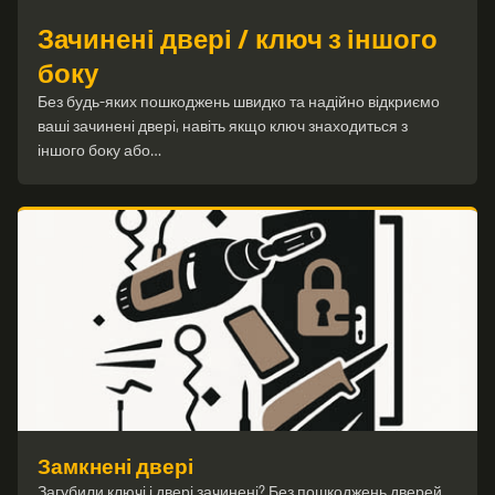
Зачинені двері / ключ з іншого
боку
Без будь-яких пошкоджень швидко та надійно відкриємо
ваші зачинені двері, навіть якщо ключ знаходиться з
іншого боку або…
Замкнені двері
Загубили ключі і двері зачинені? Без пошкоджень дверей