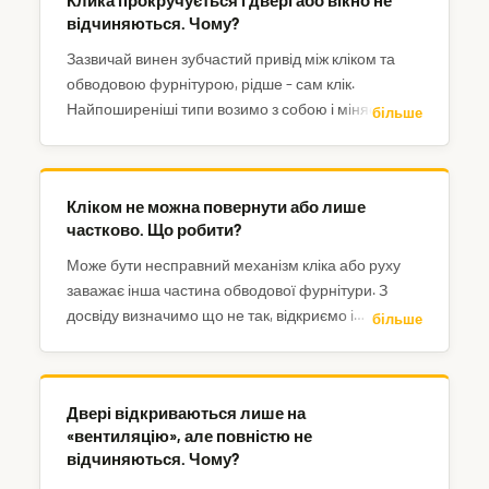
Клика прокручується і двері або вікно не
відчиняються. Чому?
Зазвичай винен зубчастий привід між кліком та
обводовою фурнітурою, рідше – сам клік.
Найпоширеніші типи возимо з собою і міняємо на
більше
місці, інші можна замовити.
Кліком не можна повернути або лише
частково. Що робити?
Може бути несправний механізм кліка або руху
заважає інша частина обводової фурнітури. З
досвіду визначимо що не так, відкриємо і
більше
відремонтуємо.
Двері відкриваються лише на
«вентиляцію», але повністю не
відчиняються. Чому?