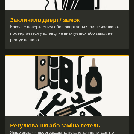
Заклинило двері / замок
Ключ не повертається або повертається лише частково,
провертається у вставці, не витягується або замок не
реагує на пово…
Регулювання або заміна петель
Якщо вікна чи двері заїдають, погано зачиняються, не