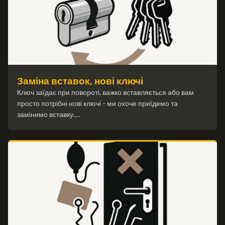
Заміна вставок, нові ключі
Ключ заїдає при повороті, важко вставляється або вам
просто потрібні нові ключі – ми охоче приїдемо та
замінимо вставку.…