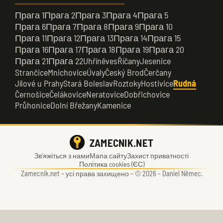
Прага 1
Прага 2
Прага 3
Прага 4
Прага 5
Прага 6
Прага 7
Прага 8
Прага 9
Прага 10
Прага 11
Прага 12
Прага 13
Прага 14
Прага 15
Прага 16
Прага 17
Прага 18
Прага 19
Прага 20
Прага 21
Прага 22
Uhříněves
Říčany
Jesenice
Strančice
Mnichovice
Úvaly
Český Brod
Čerčany
Jílové u Prahy
Stará Boleslav
Roztoky
Hostivice
Rudná
Černošice
Čelákovice
Neratovice
Dobřichovice
Průhonice
Dolní Břežany
Kamenice
ZAMECNIK.NET
Зв’яжіться з нами
Мапа сайту
Захист приватності
Політика cookies (ЄС)
Zamecnik.net –
усі права захищено – © 2026 – Daniel Němec.