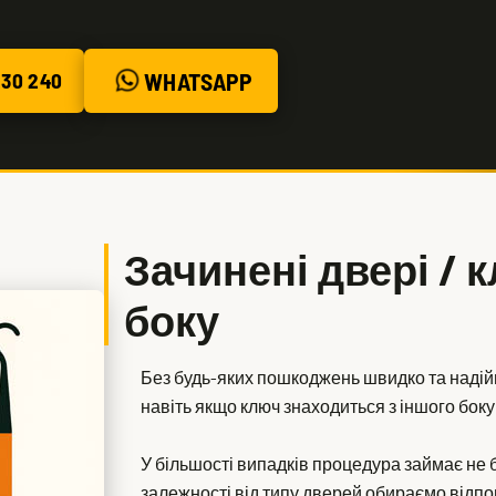
WHATSAPP
30 240
Зачинені двері / 
боку
Без будь-яких пошкоджень швидко та надійн
навіть якщо ключ знаходиться з іншого боку
У більшості випадків процедура займає не 
залежності від типу дверей обираємо відпов