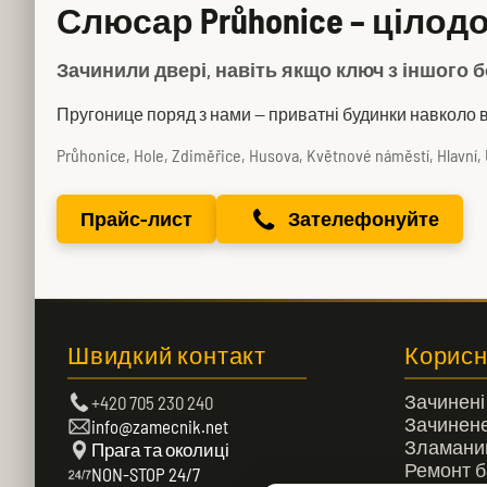
Слюсар Průhonice – цілод
Зачинили двері, навіть якщо ключ з іншого б
Пругонице поряд з нами — приватні будинки навколо в
Průhonice, Hole, Zdiměřice, Husova, Květnové náměstí, Hlavní, U 
Прайс-лист
Зателефонуйте
Швидкий контакт
Корисн
Зачинені
+420 705 230 240
Зачинене
info@zamecnik.net
Зламани
Прага та околиці
Ремонт б
NON-STOP 24/7