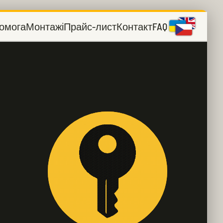
омога
Монтажі
Прайс-лист
Контакт
FAQ