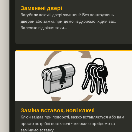
Замкнені двері
Загубили ключі і двері зачинені? Без пошкоджень
дверей або замка приїдемо і відкриємо їх для вас.
Залежно від рівня захи…
Заміна вставок, нові ключі
Ключ заїдає при повороті, важко вставляється або вам
просто потрібні нові ключі – ми охоче приїдемо та
замінимо вставку.…