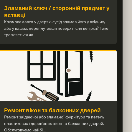
Зламаний ключ / сторонній предмет у
вставці
Ключ зламався у дверях, сусід зламав його у вхідних,
або у ваших, переплутавши поверх після вечірки? Таке
трапляється ча…
Ремонт вікон та балконних дверей
Ремонт заїдаючої або зламаної фурнітури та петель
пластикових і дерев’яних вікон та балконних дверей.
Обслуговуємо найбі…