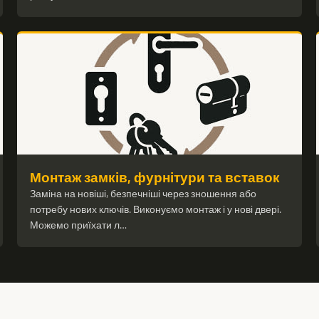
Монтаж замків, фурнітури та вставок
Заміна на новіші, безпечніші через зношення або
потребу нових ключів. Виконуємо монтаж і у нові двері.
Можемо приїхати л…