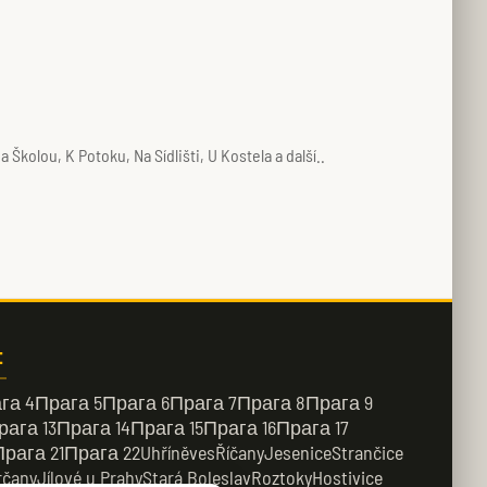
kolou, K Potoku, Na Sídlišti, U Kostela a další..
:
га 4
Прага 5
Прага 6
Прага 7
Прага 8
Прага 9
рага 13
Прага 14
Прага 15
Прага 16
Прага 17
Прага 21
Прага 22
Uhříněves
Říčany
Jesenice
Strančice
rčany
Jílové u Prahy
Stará Boleslav
Roztoky
Hostivice