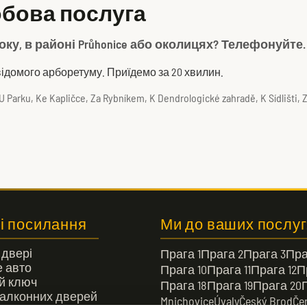
обова послуга
оку, в районі Průhonice або околицях? Телефонуйте.
ідомого арборетуму. Приїдемо за 20 хвилин.
Parku, Ke Kapličce, Za Rybníkem, K Dendrologické zahradě, K Sídlišti, Za Š
і посилання
Ми до ваших послуг
 двері
Прага 1
Прага 2
Прага 3
Пра
 авто
Прага 10
Прага 11
Прага 12
П
й ключ
Прага 18
Прага 19
Прага 20
алконних дверей
Mnichovice
Úvaly
Český Brod
Če