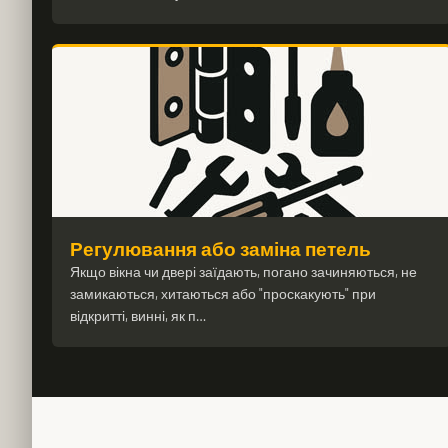
Регулювання або заміна петель
Якщо вікна чи двері заїдають, погано зачиняються, не
замикаються, хитаються або "проскакують" при
відкритті, винні, як п…