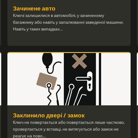
Зачинене авто
Ключі залишилися в автомобілі, у зачиненому
багажнику або навіть у запалюванні заведеної машини.
Навіть у таких випадках…
Заклинило двері / замок
Ключ не повертається або повертається лише частково,
провертається у вставці, не витягується або замок не
реагує на пово…