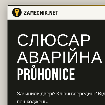
ZAMECNIK.NET
СЛЮСАР
АВАРІЙНА
PRŮHONICE
Зачинили двері? Ключі всередині? Від
пошкоджень.