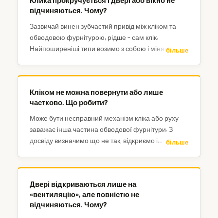
Клика прокручується і двері або вікно не
відчиняються. Чому?
Зазвичай винен зубчастий привід між кліком та
обводовою фурнітурою, рідше – сам клік.
Найпоширеніші типи возимо з собою і міняємо на
більше
місці, інші можна замовити.
Кліком не можна повернути або лише
частково. Що робити?
Може бути несправний механізм кліка або руху
заважає інша частина обводової фурнітури. З
досвіду визначимо що не так, відкриємо і
більше
відремонтуємо.
Двері відкриваються лише на
«вентиляцію», але повністю не
відчиняються. Чому?