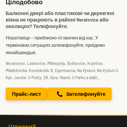
Цілодобово
Балконні двері або пластикові чи дерев'яні
вікна не працюють в районі Neratovice або
околицях? Телефонуйте.
Нератовіце — приблизно 40 хвилин від нас. У
термінових ситуаціях зателефонуйте, приїдемо
якнайшвидше.
Neratovice, Lobkovice, Mlékojedy, Byškovice, Kojetice,
Mládežnická, Kostelecká, B. Egermanna, Na Výsluní, Na Výsluní II,
Kpt. Jaroše, U Pošty, 28. října, Hlavní, U Parku a další..
Прайс-лист
Зателефонуйте