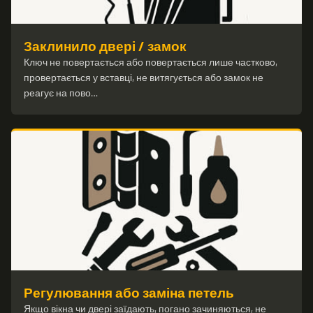
Заклинило двері / замок
Ключ не повертається або повертається лише частково,
провертається у вставці, не витягується або замок не
реагує на пово…
Регулювання або заміна петель
Якщо вікна чи двері заїдають, погано зачиняються, не