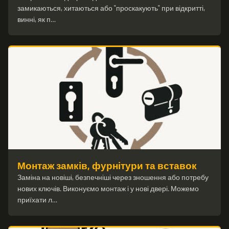
замикаються, хитаються або "проскакують" при відкритті,
винні, як п…
Монтаж замків, фурнітури та вставок
Заміна на новіші, безпечніші через зношення або потребу
нових ключів. Виконуємо монтаж і у нові двері. Можемо
приїхати л…