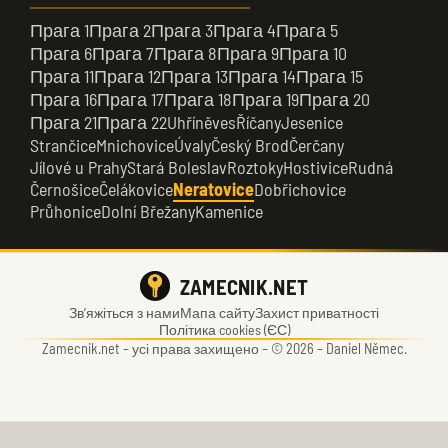
Прага 1
Прага 2
Прага 3
Прага 4
Прага 5
Прага 6
Прага 7
Прага 8
Прага 9
Прага 10
Прага 11
Прага 12
Прага 13
Прага 14
Прага 15
Прага 16
Прага 17
Прага 18
Прага 19
Прага 20
Прага 21
Прага 22
Uhříněves
Říčany
Jesenice
Strančice
Mnichovice
Úvaly
Český Brod
Čerčany
Jílové u Prahy
Stará Boleslav
Roztoky
Hostivice
Rudná
Černošice
Čelákovice
Neratovice
Dobřichovice
Průhonice
Dolní Břežany
Kamenice
ZAMECNIK.NET
Зв’яжіться з нами
Мапа сайту
Захист приватності
Політика cookies (ЄС)
Zamecnik.net –
усі права захищено – © 2026 – Daniel Němec.