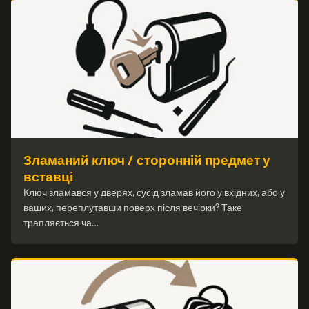
Зламаний ключ / сторонній предмет у
вставці
Ключ зламався у дверях, сусід зламав його у вхідних, або у
ваших, переплутавши поверх після вечірки? Таке
трапляється ча…