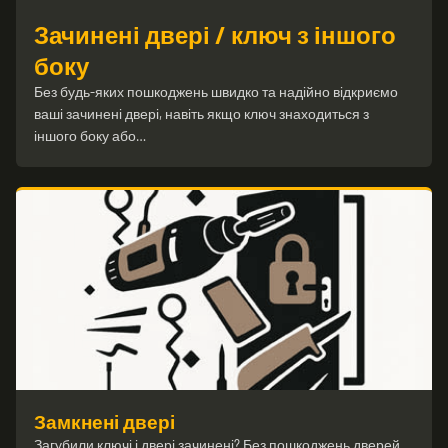
Зачинені двері / ключ з іншого
боку
Без будь-яких пошкоджень швидко та надійно відкриємо
ваші зачинені двері, навіть якщо ключ знаходиться з
іншого боку або…
Замкнені двері
Загубили ключі і двері зачинені? Без пошкоджень дверей