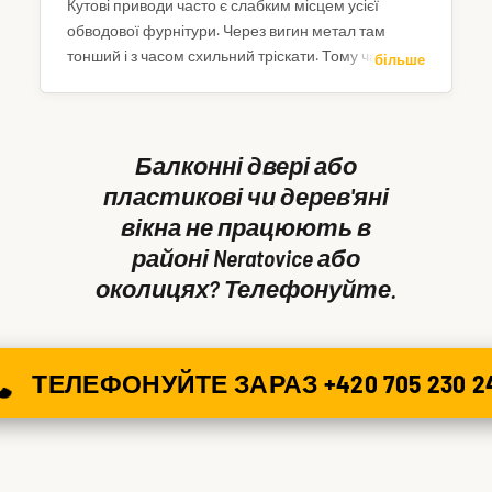
Кутові приводи часто є слабким місцем усієї
обводової фурнітури. Через вигин метал там
тонший і з часом схильний тріскати. Тому частина
більше
фурнітури працює, а решта – ні. Зателефонуйте –
двері або вікно можемо відкрити вже сьогодні.
Балконні двері або
пластикові чи дерев'яні
вікна не працюють в
районі Neratovice або
околицях? Телефонуйте.
ТЕЛЕФОНУЙТЕ ЗАРАЗ +420 705 230 2