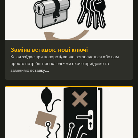
Заміна вставок, нові ключі
Ключ заїдає при повороті, важко вставляється або вам
просто потрібні нові ключі – ми охоче приїдемо та
замінимо вставку.…