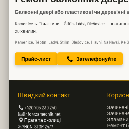
Балконні двері або пластикові чи дерев'яні
Kamenice та її частини — Štiřín, Ládví, Olešovice — роз
20 хвилин.
Kamenice, Těptín, Ládví, Štiřín, Olešovice, Hlavní, Na Návsi, Ke
Прайс-лист
Зателефонуйте
Швидкий контакт
Корисн
Зачинені
+420 705 230 240
Зачинене
info@zamecnik.net
Зламани
Прага та околиці
Ремонт б
NON-STOP 24/7