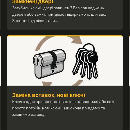
Замкнені двері
Загубили ключі і двері зачинені? Без пошкоджень
дверей або замка приїдемо і відкриємо їх для вас.
Залежно від рівня захи…
Заміна вставок, нові ключі
Ключ заїдає при повороті, важко вставляється або вам
просто потрібні нові ключі – ми охоче приїдемо та
замінимо вставку.…