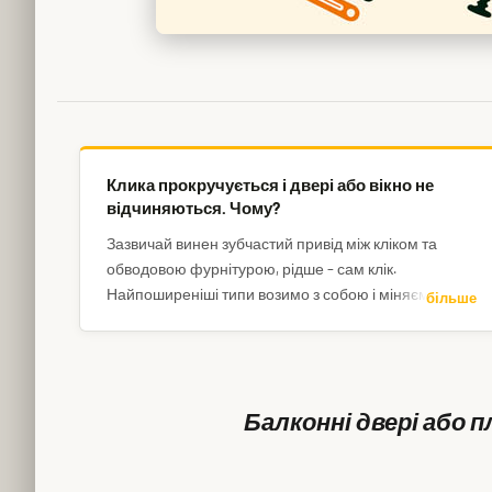
Клика прокручується і двері або вікно не
відчиняються. Чому?
Зазвичай винен зубчастий привід між кліком та
обводовою фурнітурою, рідше – сам клік.
Найпоширеніші типи возимо з собою і міняємо на
більше
місці, інші можна замовити.
Балконні двері або п