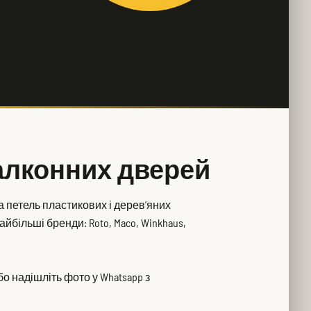
балконних дверей
а петель пластикових і дерев’яних
більші бренди: Roto, Maco, Winkhaus,
о надішліть фото у Whatsapp з