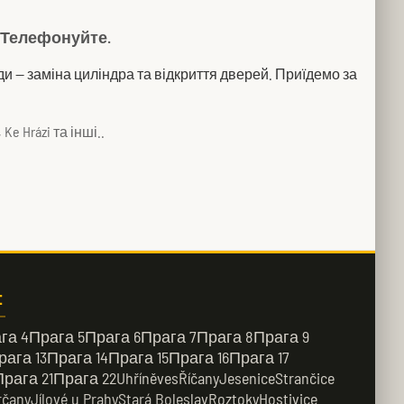
? Телефонуйте.
иїзди — заміна циліндра та відкриття дверей. Приїдемо за
 Ke Hrázi та інші..
:
га 4
Прага 5
Прага 6
Прага 7
Прага 8
Прага 9
рага 13
Прага 14
Прага 15
Прага 16
Прага 17
Прага 21
Прага 22
Uhříněves
Říčany
Jesenice
Strančice
rčany
Jílové u Prahy
Stará Boleslav
Roztoky
Hostivice