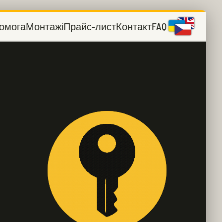
омога
Монтажі
Прайс-лист
Контакт
FAQ