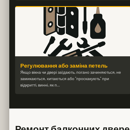
Регулювання або заміна петель
Якщо вікна чи двері заїдають, погано зачиняються, не
замикаються, хитаються або "проскакують" при
відкритті, винні, як п…
Ремонт балконних дверей