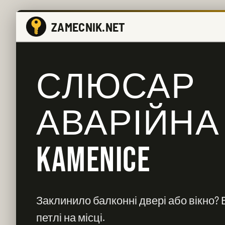
ZAMECNIK.NET
СЛЮСАР
АВАРІЙНА
KAMENICE
Заклинило балконні двері або вікно?
петлі на місці.