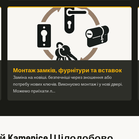
Монтаж замків, фурнітури та вставок
Заміна на новіші, безпечніші через зношення або
потребу нових ключів. Виконуємо монтаж і у нові двері.
Можемо приїхати л…
 Kamenice | Цілодобово