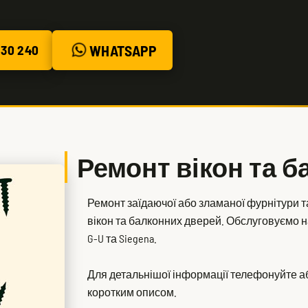
WHATSAPP
30 240
Ремонт вікон та 
Ремонт заїдаючої або зламаної фурнітури т
вікон та балконних дверей. Обслуговуємо най
G-U та Siegena.
Для детальнішої інформації телефонуйте аб
коротким описом.