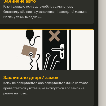
Зачинене авто
Ключі залишилися в автомобілі, у зачиненому
багажнику або навіть у запалюванні заведеної машини.
Навіть у таких випадках…
Заклинило двері / замок
Ключ не повертається або повертається лише частково,
провертається у вставці, не витягується або замок не
реагує на пово…