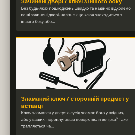
Зачинені двері / ключ з іншого боку
Без будь-яких пошкоджень швидко та надійно відкриємо
ваші зачинені двері, навіть якщо ключ знаходиться з
іншого боку або…
Зламаний ключ / сторонній предмет у
вставці
Ключ зламався у дверях, сусід зламав його у вхідних,
або у ваших, переплутавши поверх після вечірки? Таке
трапляється ча…