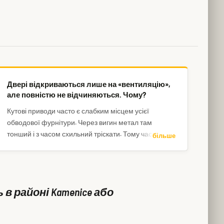
Двері відкриваються лише на «вентиляцію»,
але повністю не відчиняються. Чому?
Кутові приводи часто є слабким місцем усієї
обводової фурнітури. Через вигин метал там
тонший і з часом схильний тріскати. Тому частина
більше
фурнітури працює, а решта – ні. Зателефонуйте –
двері або вікно можемо відкрити вже сьогодні.
в районі Kamenice або