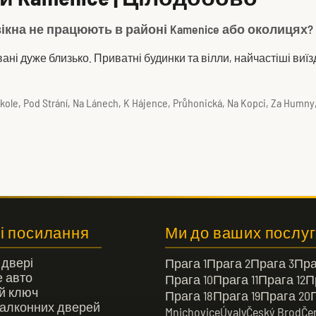
 вікна не працюють в районі Kamenice або околицях
ташовані дуже близько. Приватні будинки та вілли, найчастіші в
 Škole, Pod Strání, Na Lánech, K Hájence, Průhonická, Na Kopci, Za Humny,
і посилання
Ми до ваших послуг
 двері
Прага 1
Прага 2
Прага 3
Пра
 авто
Прага 10
Прага 11
Прага 12
П
й ключ
Прага 18
Прага 19
Прага 20
алконних дверей
Mnichovice
Úvaly
Český Brod
Če