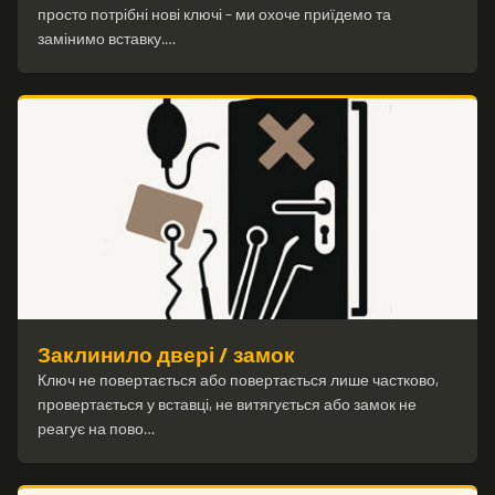
просто потрібні нові ключі – ми охоче приїдемо та
замінимо вставку.…
Заклинило двері / замок
Ключ не повертається або повертається лише частково,
провертається у вставці, не витягується або замок не
реагує на пово…