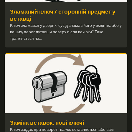
Зламаний ключ / сторонній предмет у
вставці
Ключ зламався у дверях, сусід зламав його у вхідних, або у
ваших, переплутавши поверх після вечірки? Таке
трапляється ча…
Заміна вставок, нові ключі
Ключ заїдає при повороті, важко вставляється або вам