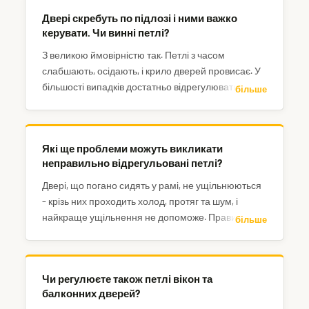
Двері скребуть по підлозі і ними важко
керувати. Чи винні петлі?
З великою ймовірністю так. Петлі з часом
слабшають, осідають, і крило дверей провисає. У
більшості випадків достатньо відрегулювати
більше
наявні петлі.
Які ще проблеми можуть викликати
неправильно відрегульовані петлі?
Двері, що погано сидять у рамі, не ущільнюються
– крізь них проходить холод, протяг та шум, і
найкраще ущільнення не допоможе. Правильне
більше
регулювання також продовжує термін служби
петель, рівномірно розподіляючи вагу дверей між
усіма петлями. Зрештою, саме замикання може
Чи регулюєте також петлі вікон та
бути ускладненим, якщо язичок замка не
балконних дверей?
правильно заходить у відповідник.