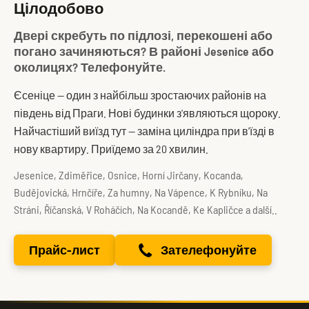
Цілодобово
Двері скребуть по підлозі, перекошені або
погано зачиняються? В районі Jesenice або
околицях? Телефонуйте.
Єсеніце — один з найбільш зростаючих районів на
південь від Праги. Нові будинки з'являються щороку.
Найчастіший виїзд тут — заміна циліндра при в'їзді в
нову квартиру. Приїдемо за 20 хвилин.
Jesenice, Zdiměřice, Osnice, Horní Jirčany, Kocanda,
Budějovická, Hrnčíře, Za humny, Na Vápence, K Rybníku, Na
Stráni, Říčanská, V Roháčích, Na Kocandě, Ke Kapličce a další..
Прайс-лист
Зателефонуйте