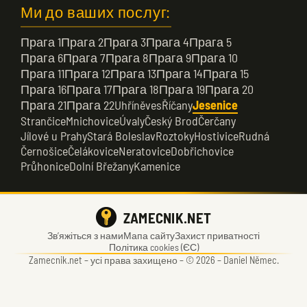
Ми до ваших послуг:
Прага 1
Прага 2
Прага 3
Прага 4
Прага 5
Прага 6
Прага 7
Прага 8
Прага 9
Прага 10
Прага 11
Прага 12
Прага 13
Прага 14
Прага 15
Прага 16
Прага 17
Прага 18
Прага 19
Прага 20
Прага 21
Прага 22
Uhříněves
Říčany
Jesenice
Strančice
Mnichovice
Úvaly
Český Brod
Čerčany
Jílové u Prahy
Stará Boleslav
Roztoky
Hostivice
Rudná
Černošice
Čelákovice
Neratovice
Dobřichovice
Průhonice
Dolní Břežany
Kamenice
ZAMECNIK.NET
Зв’яжіться з нами
Мапа сайту
Захист приватності
Політика cookies (ЄС)
Zamecnik.net –
усі права захищено – © 2026 – Daniel Němec.