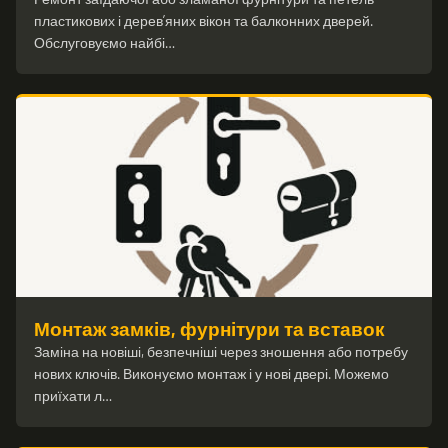
пластикових і дерев’яних вікон та балконних дверей.
Обслуговуємо найбі…
Монтаж замків, фурнітури та вставок
Заміна на новіші, безпечніші через зношення або потребу
нових ключів. Виконуємо монтаж і у нові двері. Можемо
приїхати л…