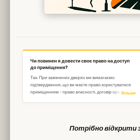
Чи повинен я довести своє право на доступ
до приміщення?
Так. При замкнених дверях ми вимагаємо
підтвердження, що ви маєте право користуватися
приміщенням – право власності, договір оренди,
більше
реєстрація за адресою тощо. Якщо підтвердити не
можете – ситуацію доведеться вирішувати за
участю поліції.
Потрібно відкрити за