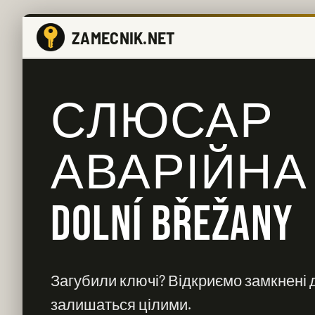
ZAMECNIK.NET
СЛЮСАР
АВАРІЙНА
DOLNÍ BŘEŽANY
Загубили ключі? Відкриємо замкнені д
залишаться цілими.