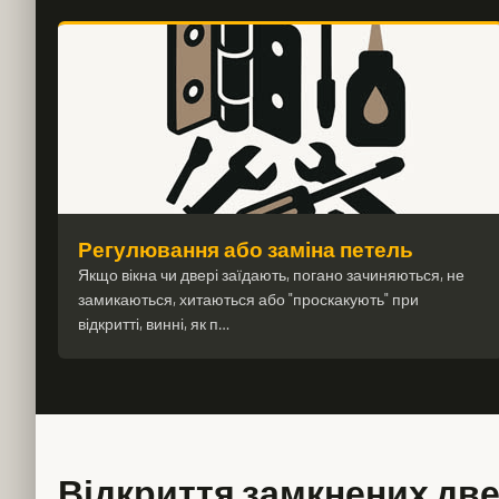
Регулювання або заміна петель
Якщо вікна чи двері заїдають, погано зачиняються, не
замикаються, хитаються або "проскакують" при
відкритті, винні, як п…
Відкриття замкнених двер