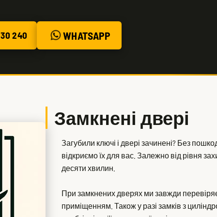
WHATSAPP
30 240
Замкнені двері
Загубили ключі і двері зачинені? Без пошк
відкриємо їх для вас. Залежно від рівня зах
десяти хвилин.
При замкнених дверях ми завжди перевіря
приміщенням. Також у разі замків з цилінд