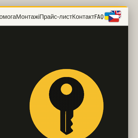
омога
Монтажі
Прайс-лист
Контакт
FAQ