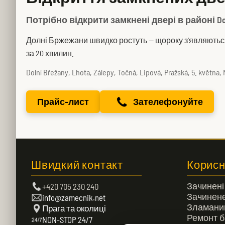
Потрібно відкрити замкнені двері в районі Do
Долні Бржежани швидко ростуть — щороку з'являються н
за 20 хвилин.
Dolní Břežany, Lhota, Zálepy, Točná, Lipová, Pražská, 5. května, 
Прайс-лист
Зателефонуйте
Швидкий контакт
Корисн
Зачинені
+420 705 230 240
Зачинене
info@zamecnik.net
Зламани
Прага та околиці
Ремонт б
NON-STOP 24/7