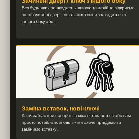
Зачинені двері / ключ з іншого боку
Без будь-яких пошкоджень швидко та надійно відкриємо
ваші зачинені двері, навіть якщо ключ знаходиться з
іншого боку або…
Заміна вставок, нові ключі
Ключ заїдає при повороті, важко вставляється або вам
просто потрібні нові ключі – ми охоче приїдемо та
замінимо вставку.…