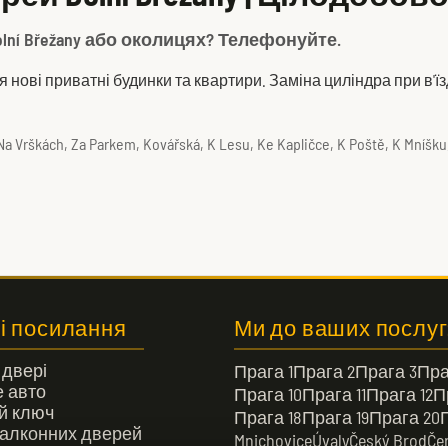
lní Břežany або околицях? Телефонуйте.
ові приватні будинки та квартири. Заміна циліндра при в'їзд
Na Vrškách, Za Parkem, Kovářská, K Lesu, Ke Kapličce, K Poště, K Mníšku, K
і посилання
Ми до ваших послуг
 двері
Прага 1
Прага 2
Прага 3
Пра
 авто
Прага 10
Прага 11
Прага 12
П
й ключ
Прага 18
Прага 19
Прага 20
алконних дверей
Mnichovice
Úvaly
Český Brod
Če