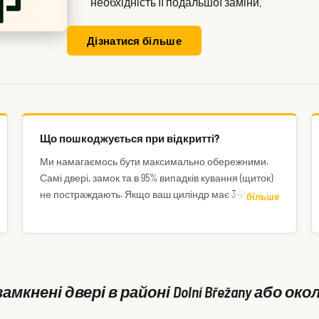
необхідність її подальшої заміни.
Дізнатися більше
Що пошкоджується при відкритті?
Ми намагаємось бути максимально обережними.
Самі двері, замок та в 95% випадків кування (щиток)
не постраждають. Якщо ваш циліндр має 3-й клас
більше
безпеки або вище, слід рахуватись із тим, що його
доведеться висвердлити і надалі замінити.
мкнені двері в районі Dolní Břežany або о