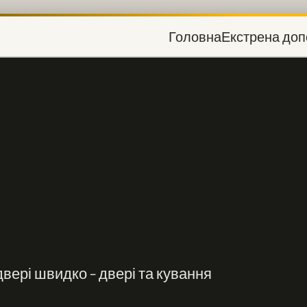
Головна
Екстрена доп
вері швидко – двері та кування