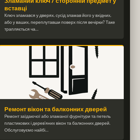
Зламаний ключ / сторонній предмет у
вставці
Ключ зламався у дверях, сусід зламав його у вхідних,
або у ваших, переплутавши поверх після вечірки? Таке
трапляється ча…
Ремонт вікон та балконних дверей
Ремонт заїдаючої або зламаної фурнітури та петель
пластикових і дерев’яних вікон та балконних дверей.
Обслуговуємо найбі…