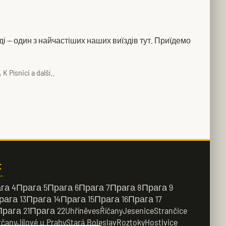
і — один з найчастіших наших виїздів тут. Приїдемо
 Písnici a další..
:
га 4
Прага 5
Прага 6
Прага 7
Прага 8
Прага 9
рага 13
Прага 14
Прага 15
Прага 16
Прага 17
Прага 21
Прага 22
Uhříněves
Říčany
Jesenice
Strančice
rčany
Jílové u Prahy
Stará Boleslav
Roztoky
Hostivice