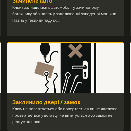
Зачинене авто
Ключі залишилися в автомобілі, у зачиненому
багажнику або навіть у запалюванні заведеної машини.
Навіть у таких випадках…
Заклинило двері / замок
Ключ не повертається або повертається лише частково,
провертається у вставці, не витягується або замок не
реагує на пово…