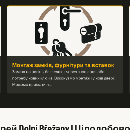
Монтаж замків, фурнітури та вставок
Заміна на новіші, безпечніші через зношення або
потребу нових ключів. Виконуємо монтаж і у нові двері.
Можемо приїхати л…
ей Dolní Břežany | Цілодобов