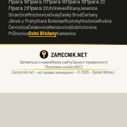
Прага 16
Прага 17
Прага 18
Прага 19
Прага 20
Прага 21
Прага 22
Uhříněves
Říčany
Jesenice
Strančice
Mnichovice
Úvaly
Český Brod
Čerčany
Jílové u Prahy
Stará Boleslav
Roztoky
Hostivice
Rudná
Černošice
Čelákovice
Neratovice
Dobřichovice
Průhonice
Dolní Břežany
Kamenice
ZAMECNIK.NET
Зв’яжіться з нами
Мапа сайту
Захист приватності
Політика cookies (ЄС)
Zamecnik.net –
усі права захищено – © 2026 – Daniel Němec.