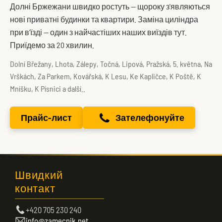
Долні Бржежани швидко ростуть — щороку з'являються
нові приватні будинки та квартири. Заміна циліндра
при в'їзді — один з найчастіших наших виїздів тут.
Приїдемо за 20 хвилин.
Dolní Břežany, Lhota, Zálepy, Točná, Lipová, Pražská, 5. května, Na
Vrškách, Za Parkem, Kovářská, K Lesu, Ke Kapličce, K Poště, K
Mníšku, K Písnici a další..
Прайс-лист
Зателефонуйте
Швидкий
контакт
+420 705 230 240
info@zamecnik.net