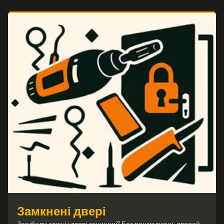
Замкнені двері
Загубили ключі і двері зачинені? Без пошкоджень дверей