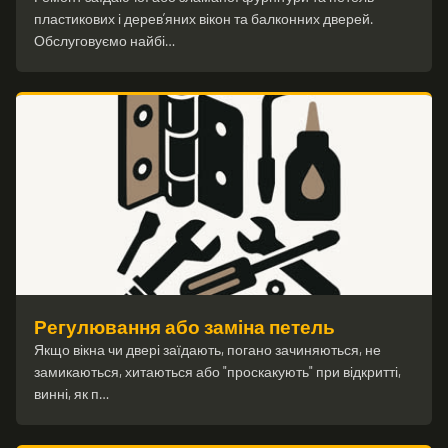
пластикових і дерев’яних вікон та балконних дверей.
Обслуговуємо найбі…
Регулювання або заміна петель
Якщо вікна чи двері заїдають, погано зачиняються, не
замикаються, хитаються або "проскакують" при відкритті,
винні, як п…