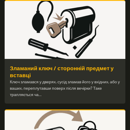
Зламаний ключ / сторонній предмет у
вставці
Ключ зламався у дверях, сусід зламав його у вхідних, або у
ваших, переплутавши поверх після вечірки? Таке
трапляється ча…