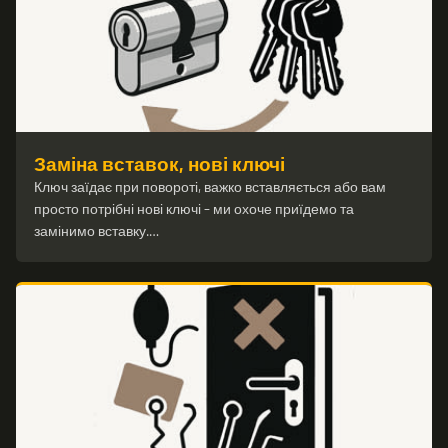
Заміна вставок, нові ключі
Ключ заїдає при повороті, важко вставляється або вам
просто потрібні нові ключі – ми охоче приїдемо та
замінимо вставку.…