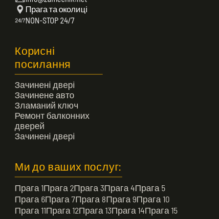
Прага та околиці
NON-STOP 24/7
Корисні
посилання
Зачинені двері
Зачинене авто
Зламаний ключ
Ремонт балконних
дверей
Зачинені двері
Ми до ваших послуг:
Прага 1
Прага 2
Прага 3
Прага 4
Прага 5
Прага 6
Прага 7
Прага 8
Прага 9
Прага 10
Прага 11
Прага 12
Прага 13
Прага 14
Прага 15