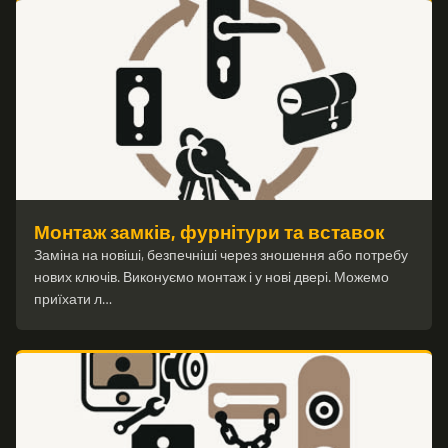
Монтаж замків, фурнітури та вставок
Заміна на новіші, безпечніші через зношення або потребу
нових ключів. Виконуємо монтаж і у нові двері. Можемо
приїхати л…