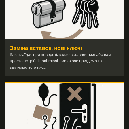
Заміна вставок, нові ключі
Ключ заїдає при повороті, важко вставляється або вам
просто потрібні нові ключі – ми охоче приїдемо та
замінимо вставку.…