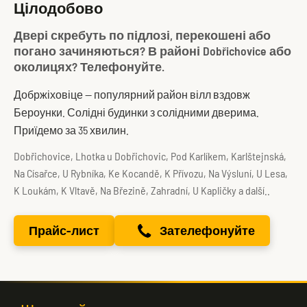
Цілодобово
Двері скребуть по підлозі, перекошені або
погано зачиняються? В районі Dobřichovice або
околицях? Телефонуйте.
Добржіховіце — популярний район вілл вздовж
Бероунки. Солідні будинки з солідними дверима.
Приїдемо за 35 хвилин.
Dobřichovice, Lhotka u Dobřichovic, Pod Karlíkem, Karlštejnská,
Na Císařce, U Rybníka, Ke Kocandě, K Přívozu, Na Výsluní, U Lesa,
K Loukám, K Vltavě, Na Březině, Zahradní, U Kapličky a další..
Прайс-лист
Зателефонуйте