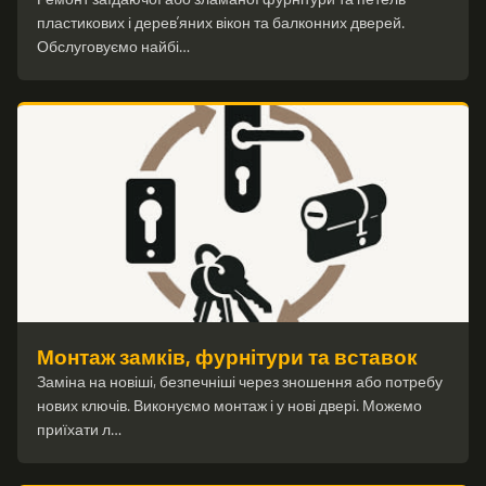
пластикових і дерев’яних вікон та балконних дверей.
Обслуговуємо найбі…
Монтаж замків, фурнітури та вставок
Заміна на новіші, безпечніші через зношення або потребу
нових ключів. Виконуємо монтаж і у нові двері. Можемо
приїхати л…