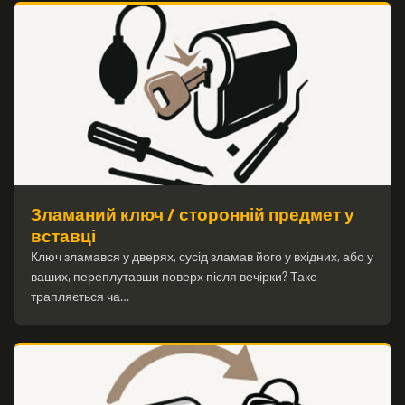
Зламаний ключ / сторонній предмет у
вставці
Ключ зламався у дверях, сусід зламав його у вхідних, або у
ваших, переплутавши поверх після вечірки? Таке
трапляється ча…