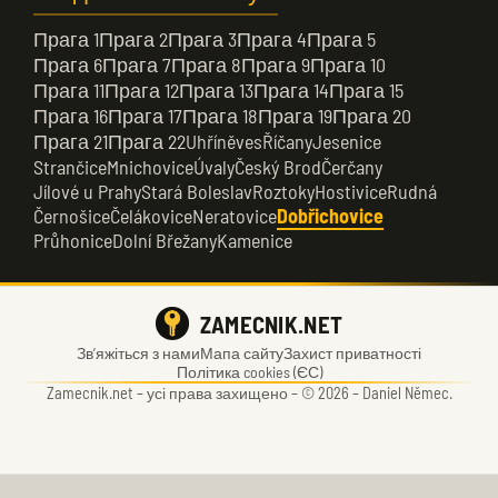
Прага 1
Прага 2
Прага 3
Прага 4
Прага 5
Прага 6
Прага 7
Прага 8
Прага 9
Прага 10
Прага 11
Прага 12
Прага 13
Прага 14
Прага 15
Прага 16
Прага 17
Прага 18
Прага 19
Прага 20
Прага 21
Прага 22
Uhříněves
Říčany
Jesenice
Strančice
Mnichovice
Úvaly
Český Brod
Čerčany
Jílové u Prahy
Stará Boleslav
Roztoky
Hostivice
Rudná
Černošice
Čelákovice
Neratovice
Dobřichovice
Průhonice
Dolní Břežany
Kamenice
ZAMECNIK.NET
Зв’яжіться з нами
Мапа сайту
Захист приватності
Політика cookies (ЄС)
Zamecnik.net –
усі права захищено – © 2026 – Daniel Němec.