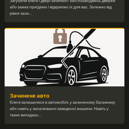
Загубили ключі і двері зачинені? Без пошкоджень дверей
або замка приїдемо і відкриємо їх для вас. Залежно від
рівня захи…
Зачинене авто
Ключі залишилися в автомобілі, у зачиненому багажнику
або навіть у запалюванні заведеної машини. Навіть у
таких випадках…