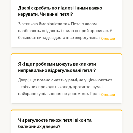
Двері скребуть по підлозі і ними важко
керувати. Чи винні петлі?
З великою ймовірністю так. Петлі з часом
слабшають, осідають, і крило дверей провисає. У
більшості випадків достатньо відрегулювати
більше
наявні петлі.
Які ще проблеми можуть викликати
неправильно відрегульовані петлі?
Двері, що погано сидять у рамі, не ущільнюються
– крізь них проходить холод, протяг та шум, і
найкраще ущільнення не допоможе. Правильне
більше
регулювання також продовжує термін служби
петель, рівномірно розподіляючи вагу дверей між
усіма петлями. Зрештою, саме замикання може
Чи регулюєте також петлі вікон та
бути ускладненим, якщо язичок замка не
балконних дверей?
правильно заходить у відповідник.