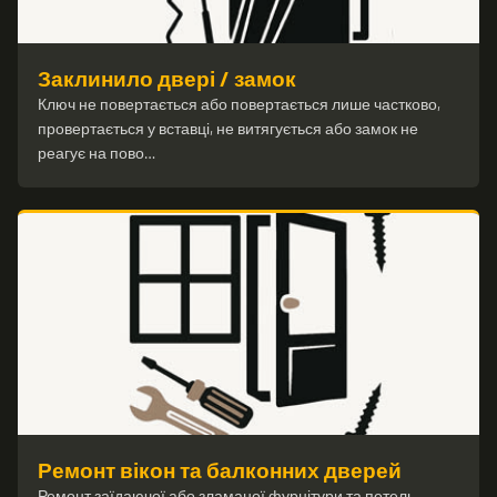
Заклинило двері / замок
Ключ не повертається або повертається лише частково,
провертається у вставці, не витягується або замок не
реагує на пово…
Ремонт вікон та балконних дверей
Ремонт заїдаючої або зламаної фурнітури та петель