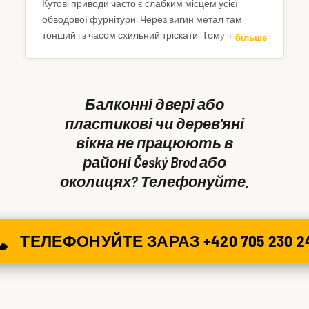
Кутові приводи часто є слабким місцем усієї
обводової фурнітури. Через вигин метал там
тонший і з часом схильний тріскати. Тому частина
більше
фурнітури працює, а решта – ні. Зателефонуйте –
двері або вікно можемо відкрити вже сьогодні.
Балконні двері або
пластикові чи дерев'яні
вікна не працюють в
районі Český Brod або
околицях? Телефонуйте.
ТЕЛЕФОНУЙТЕ ЗАРАЗ +420 705 230 2