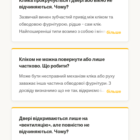
Клика прокручується і двері або вікно не
відчиняються. Чому?
Зазвичай винен зубчастий привід між кліком та
обводовою фурнітурою, рідше – сам клік.
Найпоширеніші типи возимо з собою і міняємо на
більше
місці, інші можна замовити.
Кліком не можна повернути або лише
частково. Що робити?
Може бути несправний механізм кліка або руху
заважає інша частина обводової фурнітури. З
досвіду визначимо що не так, відкриємо і
більше
відремонтуємо.
Двері відкриваються лише на
«вентиляцію», але повністю не
відчиняються. Чому?