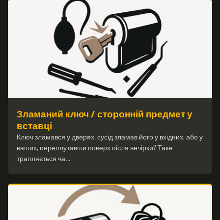
Зламаний ключ / сторонній предмет у
вставці
Ключ зламався у дверях, сусід зламав його у вхідних, або у
ваших, переплутавши поверх після вечірки? Таке
трапляється ча…