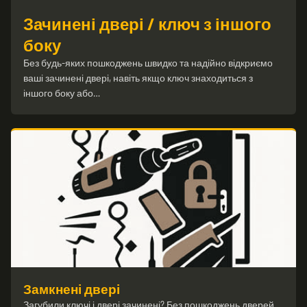
Зачинені двері / ключ з іншого
боку
Без будь-яких пошкоджень швидко та надійно відкриємо
ваші зачинені двері, навіть якщо ключ знаходиться з
іншого боку або…
Замкнені двері
Загубили ключі і двері зачинені? Без пошкоджень дверей