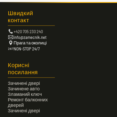
Швидкий
контакт
+420 705 230 240
info@zamecnik.net
Прага та околиці
NON-STOP 24/7
Корисні
посилання
Зачинені двері
Зачинене авто
Зламаний ключ
Ремонт балконних
дверей
Зачинені двері