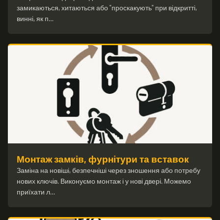
замикаються, хитаються або "проскакують" при відкритті,
винні, як п…
Монтаж замків, фурнітури та вставок
Заміна на новіші, безпечніші через зношення або потребу
нових ключів. Виконуємо монтаж і у нові двері. Можемо
приїхати л…