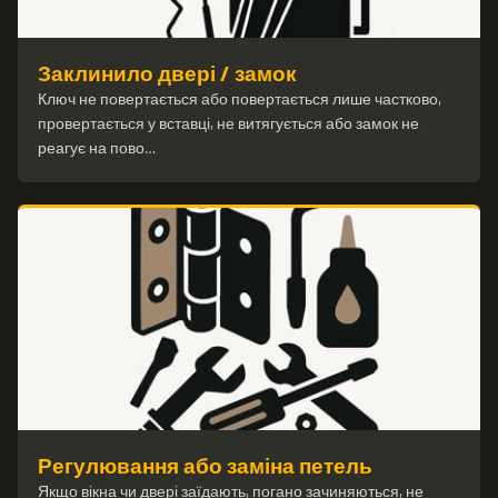
Заклинило двері / замок
Ключ не повертається або повертається лише частково,
провертається у вставці, не витягується або замок не
реагує на пово…
Регулювання або заміна петель
Якщо вікна чи двері заїдають, погано зачиняються, не