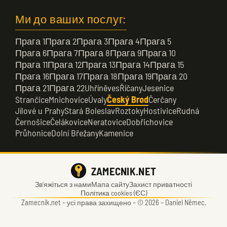
Ми до ваших послуг:
Прага 1
Прага 2
Прага 3
Прага 4
Прага 5
Прага 6
Прага 7
Прага 8
Прага 9
Прага 10
Прага 11
Прага 12
Прага 13
Прага 14
Прага 15
Прага 16
Прага 17
Прага 18
Прага 19
Прага 20
Прага 21
Прага 22
Uhříněves
Říčany
Jesenice
Strančice
Mnichovice
Úvaly
Český Brod
Čerčany
Jílové u Prahy
Stará Boleslav
Roztoky
Hostivice
Rudná
Černošice
Čelákovice
Neratovice
Dobřichovice
Průhonice
Dolní Břežany
Kamenice
ZAMECNIK.NET
Зв’яжіться з нами
Мапа сайту
Захист приватності
Політика cookies (ЄС)
Zamecnik.net –
усі права захищено – © 2026 – Daniel Němec.