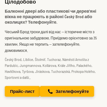
Цілодобово
Балконні двері або пластикові чи дерев'яні
вікна не працюють в районі Český Brod або
околицях? Телефонуйте.
Чеський Брод трохи далі від нас — історичне місто з
оригінальною забудовою. Приїдемо орієнтовно за 35
хвилин. Якщо не терпить — зателефонуйте,
домовимося.
Český Brod, Liblice, Štolmíř, Tuchoraz, Náměstí Arnošta z
Pardubic, Jungmannova, Kollárova, Krále Jiřího, Palackého,
Havlíčkova, Tyršova, Jiráskova, Tuchorazská, Prokopa Holého,
Sportovní a další..
Прайс-лист
Зателефонуйте