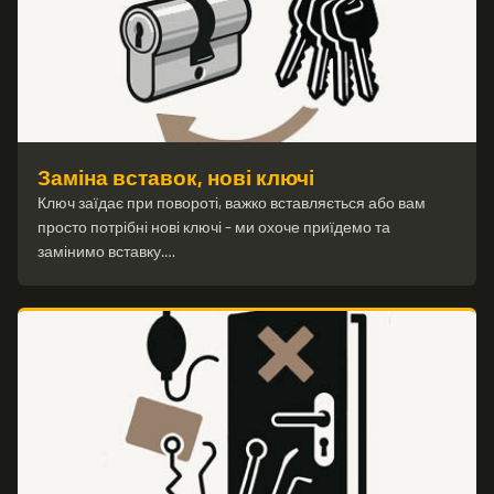
Заміна вставок, нові ключі
Ключ заїдає при повороті, важко вставляється або вам
просто потрібні нові ключі – ми охоче приїдемо та
замінимо вставку.…