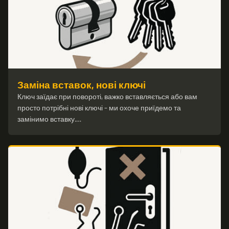
Заміна вставок, нові ключі
Ключ заїдає при повороті, важко вставляється або вам
просто потрібні нові ключі – ми охоче приїдемо та
замінимо вставку.…