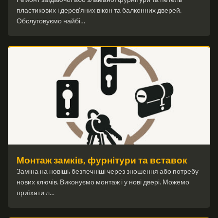
пластикових і дерев’яних вікон та балконних дверей.
Обслуговуємо найбі…
Монтаж замків, фурнітури та вставок
Заміна на новіші, безпечніші через зношення або потребу
нових ключів. Виконуємо монтаж і у нові двері. Можемо
приїхати л…