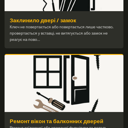
Заклинило двері / замок
Ключ не повертається або повертається лише частково,
провертається у вставці, не витягується або замок не
реагує на пово…
Ремонт вікон та балконних дверей
Ремонт заїдаючої або зламаної фурнітури та петель