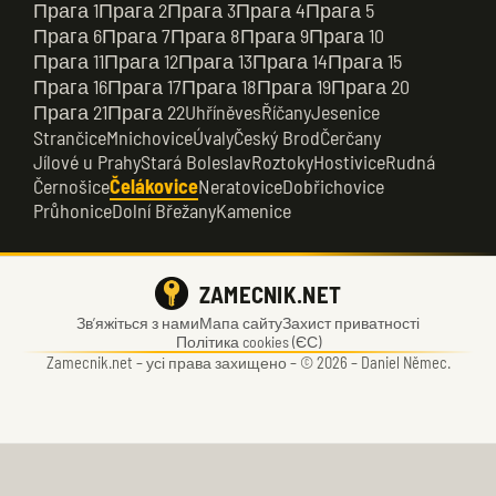
Прага 1
Прага 2
Прага 3
Прага 4
Прага 5
Прага 6
Прага 7
Прага 8
Прага 9
Прага 10
Прага 11
Прага 12
Прага 13
Прага 14
Прага 15
Прага 16
Прага 17
Прага 18
Прага 19
Прага 20
Прага 21
Прага 22
Uhříněves
Říčany
Jesenice
Strančice
Mnichovice
Úvaly
Český Brod
Čerčany
Jílové u Prahy
Stará Boleslav
Roztoky
Hostivice
Rudná
Černošice
Čelákovice
Neratovice
Dobřichovice
Průhonice
Dolní Břežany
Kamenice
ZAMECNIK.NET
Зв’яжіться з нами
Мапа сайту
Захист приватності
Політика cookies (ЄС)
Zamecnik.net –
усі права захищено – © 2026 – Daniel Němec.