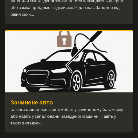
Загубили ключі і двері зачинені? Без пошкоджень дверей
або замка приїдемо і відкриємо їх для вас. Залежно від
рівня захи…
Зачинене авто
Ключі залишилися в автомобілі, у зачиненому багажнику
або навіть у запалюванні заведеної машини. Навіть у
таких випадках…