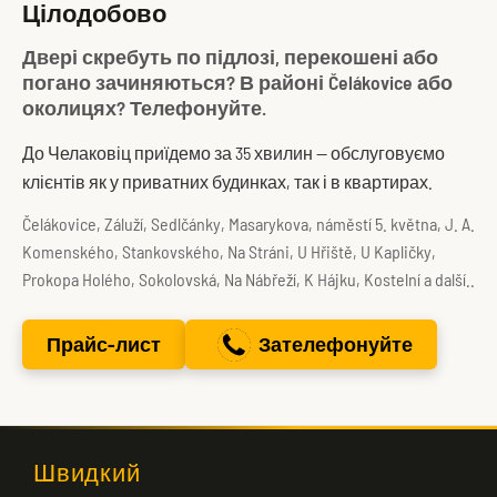
Цілодобово
Двері скребуть по підлозі, перекошені або
погано зачиняються? В районі Čelákovice або
околицях? Телефонуйте.
До Челаковіц приїдемо за 35 хвилин — обслуговуємо
клієнтів як у приватних будинках, так і в квартирах.
Čelákovice, Záluží, Sedlčánky, Masarykova, náměstí 5. května, J. A.
Komenského, Stankovského, Na Stráni, U Hřiště, U Kapličky,
Prokopa Holého, Sokolovská, Na Nábřeží, K Hájku, Kostelní a další..
Прайс-лист
Зателефонуйте
Швидкий