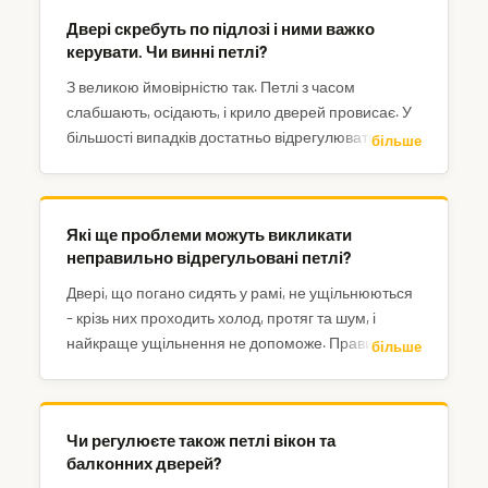
Двері скребуть по підлозі і ними важко
керувати. Чи винні петлі?
З великою ймовірністю так. Петлі з часом
слабшають, осідають, і крило дверей провисає. У
більшості випадків достатньо відрегулювати
більше
наявні петлі.
Які ще проблеми можуть викликати
неправильно відрегульовані петлі?
Двері, що погано сидять у рамі, не ущільнюються
– крізь них проходить холод, протяг та шум, і
найкраще ущільнення не допоможе. Правильне
більше
регулювання також продовжує термін служби
петель, рівномірно розподіляючи вагу дверей між
усіма петлями. Зрештою, саме замикання може
Чи регулюєте також петлі вікон та
бути ускладненим, якщо язичок замка не
балконних дверей?
правильно заходить у відповідник.