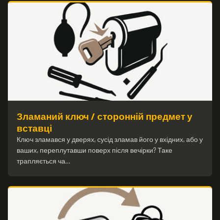
Зламаний ключ / сторонній предмет у
вставці
Ключ зламався у дверях, сусід зламав його у вхідних, або у
ваших, переплутавши поверх після вечірки? Таке
трапляється ча…