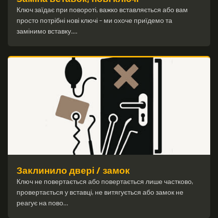
Ключ заїдає при повороті, важко вставляється або вам
просто потрібні нові ключі – ми охоче приїдемо та
замінимо вставку.…
Заклинило двері / замок
Ключ не повертається або повертається лише частково,
провертається у вставці, не витягується або замок не
реагує на пово…