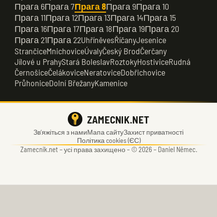
Прага 6
Прага 7
Прага 8
Прага 9
Прага 10
Прага 11
Прага 12
Прага 13
Прага 14
Прага 15
Прага 16
Прага 17
Прага 18
Прага 19
Прага 20
Прага 21
Прага 22
Uhříněves
Říčany
Jesenice
Strančice
Mnichovice
Úvaly
Český Brod
Čerčany
Jílové u Prahy
Stará Boleslav
Roztoky
Hostivice
Rudná
Černošice
Čelákovice
Neratovice
Dobřichovice
Průhonice
Dolní Břežany
Kamenice
ZAMECNIK.NET
Зв’яжіться з нами
Мапа сайту
Захист приватності
Політика cookies (ЄС)
Zamecnik.net –
усі права захищено – © 2026 – Daniel Němec.