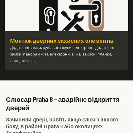
Монтаж дверних захисних елементів
Додаткові замки, суцільні засуви, електронні додаткові
замки, панорамні та електронні вічка, захисні планки,
ланцюжки, з…
Слюсар Praha 8 – аварійне відкриття
дверей
Зачинили двері, навіть якщо ключ з іншого
боку, в районі Прага 8 або околицях?