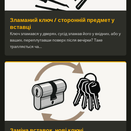
Зламаний ключ / сторонній предмет у
вставці
Ключ зламався у дверях, сусід зламав його у вхідних, або у
ваших, переплутавши поверх після вечірки? Таке
трапляється ча…
Заміна вставок, нові ключі