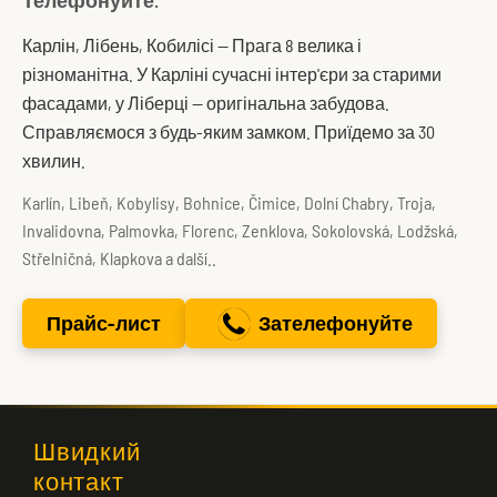
Телефонуйте.
Карлін, Лібень, Кобилісі — Прага 8 велика і
різноманітна. У Карліні сучасні інтер'єри за старими
фасадами, у Ліберці — оригінальна забудова.
Справляємося з будь-яким замком. Приїдемо за 30
хвилин.
Karlín, Libeň, Kobylisy, Bohnice, Čimice, Dolní Chabry, Troja,
Invalidovna, Palmovka, Florenc, Zenklova, Sokolovská, Lodžská,
Střelničná, Klapkova a další..
Прайс-лист
Зателефонуйте
Швидкий
контакт