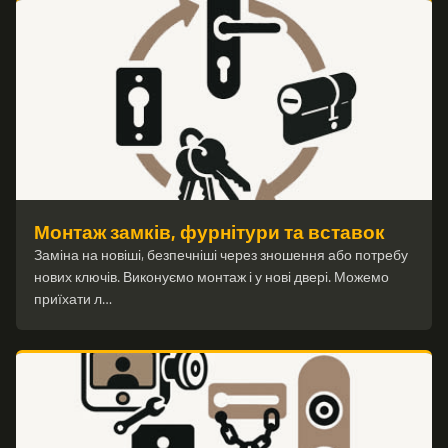
Монтаж замків, фурнітури та вставок
Заміна на новіші, безпечніші через зношення або потребу
нових ключів. Виконуємо монтаж і у нові двері. Можемо
приїхати л…