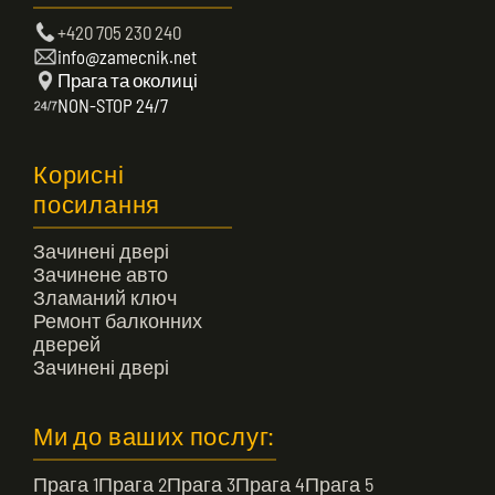
+420 705 230 240
info@zamecnik.net
Прага та околиці
NON-STOP 24/7
Корисні
посилання
Зачинені двері
Зачинене авто
Зламаний ключ
Ремонт балконних
дверей
Зачинені двері
Ми до ваших послуг:
Прага 1
Прага 2
Прага 3
Прага 4
Прага 5