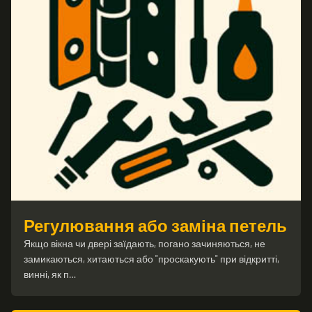
Регулювання або заміна петель
Якщо вікна чи двері заїдають, погано зачиняються, не
замикаються, хитаються або "проскакують" при відкритті,
винні, як п…