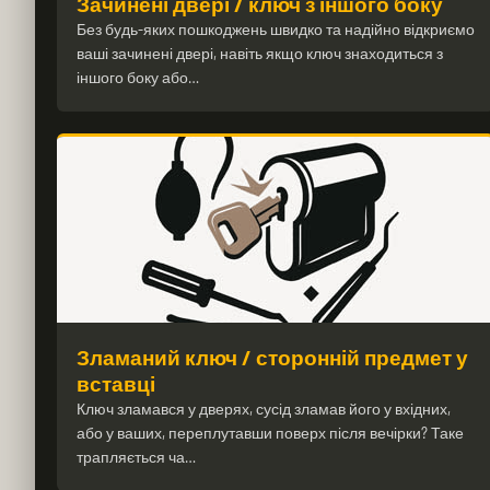
Зачинені двері / ключ з іншого боку
Без будь-яких пошкоджень швидко та надійно відкриємо
ваші зачинені двері, навіть якщо ключ знаходиться з
іншого боку або…
Зламаний ключ / сторонній предмет у
вставці
Ключ зламався у дверях, сусід зламав його у вхідних,
або у ваших, переплутавши поверх після вечірки? Таке
трапляється ча…