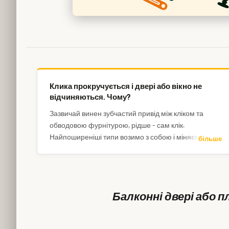
Клика прокручується і двері або вікно не
відчиняються. Чому?
Зазвичай винен зубчастий привід між кліком та
обводовою фурнітурою, рідше – сам клік.
Найпоширеніші типи возимо з собою і міняємо на
більше
місці, інші можна замовити.
Балконні двері або п