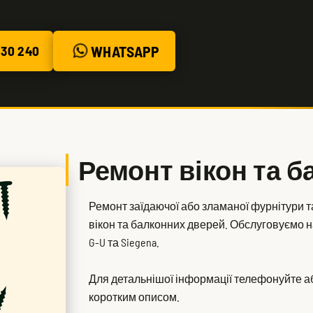
WHATSAPP
30 240
Ремонт вікон та 
Ремонт заїдаючої або зламаної фурнітури т
вікон та балконних дверей. Обслуговуємо най
G-U та Siegena.
Для детальнішої інформації телефонуйте аб
коротким описом.