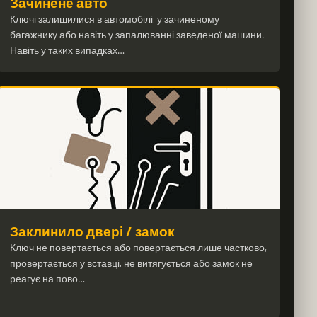
Зачинене авто
Ключі залишилися в автомобілі, у зачиненому
багажнику або навіть у запалюванні заведеної машини.
Навіть у таких випадках…
Заклинило двері / замок
Ключ не повертається або повертається лише частково,
провертається у вставці, не витягується або замок не
реагує на пово…