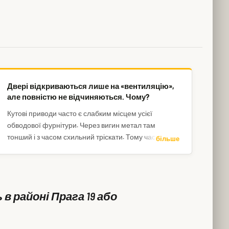
Двері відкриваються лише на «вентиляцію»,
але повністю не відчиняються. Чому?
Кутові приводи часто є слабким місцем усієї
обводової фурнітури. Через вигин метал там
тонший і з часом схильний тріскати. Тому частина
більше
фурнітури працює, а решта – ні. Зателефонуйте –
двері або вікно можемо відкрити вже сьогодні.
в районі Прага 19 або