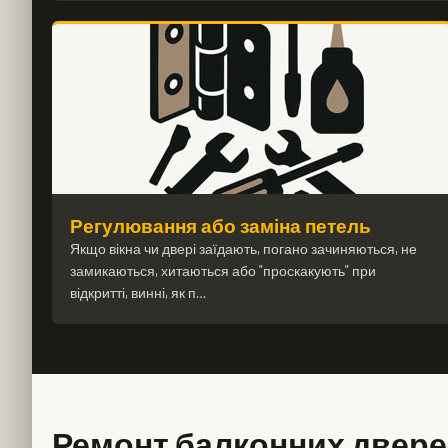
Регулювання або заміна петель
Якщо вікна чи двері заїдають, погано зачиняються, не
замикаються, хитаються або "проскакують" при
відкритті, винні, як п…
Ремонт балконних дверей