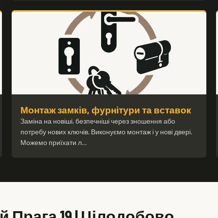
Монтаж замків, фурнітури та вставок
Заміна на новіші, безпечніші через зношення або
потребу нових ключів. Виконуємо монтаж і у нові двері.
Можемо приїхати л…
 Прага 19 | Цілодобово