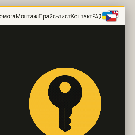
омога
Монтажі
Прайс-лист
Контакт
FAQ