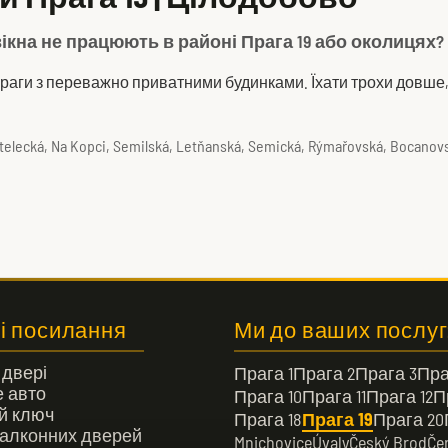
 вікна не працюють в районі Прага 19 або околицях
Праги з переважно приватними будинками. Їхати трохи довше, 
Kostelecká, Na Kopci, Semilská, Letňanská, Semická, Rýmařovská, Bocano
і посилання
Ми до ваших послуг
 двері
Прага 1
Прага 2
Прага 3
Пра
 авто
Прага 10
Прага 11
Прага 12
П
й ключ
Прага 18
Прага 19
Прага 20
алконних дверей
Mnichovice
Úvaly
Český Brod
Če