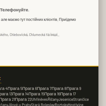
? Телефонуйте.
але маємо тут постійних клієнтів. Приїдемо
vského, Chlebovická, Chlumecká та інші..
:
га 4
Прага 5
Прага 6
Прага 7
Прага 8
Прага 9
рага 13
Прага 14
Прага 15
Прага 16
Прага 17
Прага 21
Прага 22
Uhříněves
Říčany
Jesenice
Strančice
rčany
Jílové u Prahy
Stará Boleslav
Roztoky
Hostivice