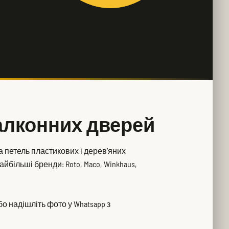
балконних дверей
а петель пластикових і дерев’яних
більші бренди: Roto, Maco, Winkhaus,
о надішліть фото у Whatsapp з