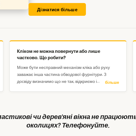
Дізнатися більше
Кліком не можна повернути або лише
частково. Що робити?
Може бути несправний механізм кліка або руху
заважає інша частина обводової фурнітури. З
досвіду визначимо що не так, відкриємо і
більше
відремонтуємо.
ластикові чи дерев'яні вікна не працюють 
околицях? Телефонуйте.