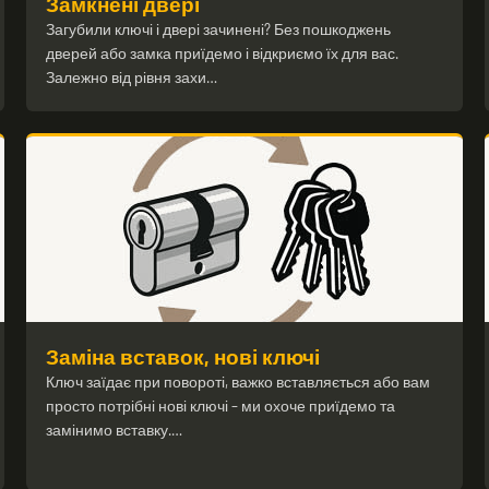
Замкнені двері
Загубили ключі і двері зачинені? Без пошкоджень
дверей або замка приїдемо і відкриємо їх для вас.
Залежно від рівня захи…
Заміна вставок, нові ключі
Ключ заїдає при повороті, важко вставляється або вам
просто потрібні нові ключі – ми охоче приїдемо та
замінимо вставку.…