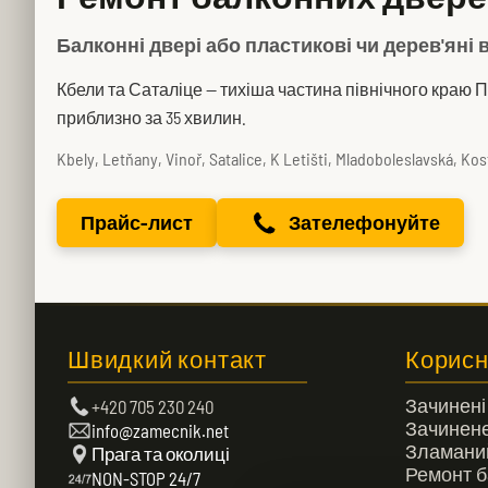
Балконні двері або пластикові чи дерев'яні
Кбели та Саталіце — тихіша частина північного краю 
приблизно за 35 хвилин.
Kbely, Letňany, Vinoř, Satalice, K Letišti, Mladoboleslavská, 
Прайс-лист
Зателефонуйте
Швидкий контакт
Корисн
Зачинені
+420 705 230 240
Зачинене
info@zamecnik.net
Зламани
Прага та околиці
Ремонт б
NON-STOP 24/7