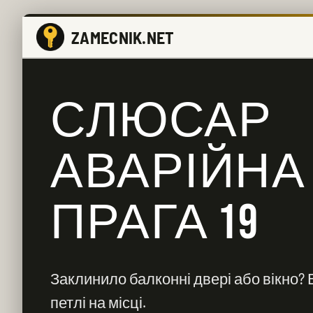
ZAMECNIK.NET
СЛЮСАР
АВАРІЙНА
ПРАГА 19
Заклинило балконні двері або вікно?
петлі на місці.