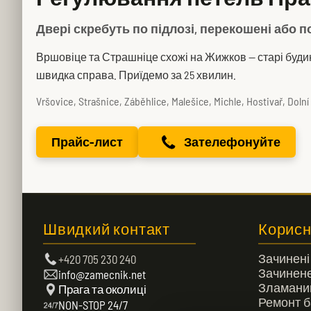
Двері скребуть по підлозі, перекошені або 
Вршовіце та Страшніце схожі на Жижков — старі буди
швидка справа. Приїдемо за 25 хвилин.
Vršovice, Strašnice, Záběhlice, Malešice, Michle, Hostivař, Dol
Прайс-лист
Зателефонуйте
Швидкий контакт
Корисн
Зачинені
+420 705 230 240
Зачинене
info@zamecnik.net
Зламани
Прага та околиці
Ремонт б
NON-STOP 24/7