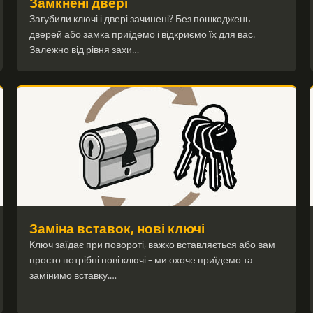
Замкнені двері
Загубили ключі і двері зачинені? Без пошкоджень
дверей або замка приїдемо і відкриємо їх для вас.
Залежно від рівня захи…
Заміна вставок, нові ключі
Ключ заїдає при повороті, важко вставляється або вам
просто потрібні нові ключі – ми охоче приїдемо та
замінимо вставку.…