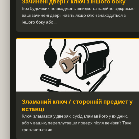
Зачинені двері / ключ з іншого боку
Без будь-яких пошкоджень швидко та надійно відкриємо
ваші зачинені двері, навіть якщо ключ знаходиться з
іншого боку або…
Зламаний ключ / сторонній предмет у
вставці
Ключ зламався у дверях, сусід зламав його у вхідних,
або у ваших, переплутавши поверх після вечірки? Таке
трапляється ча…