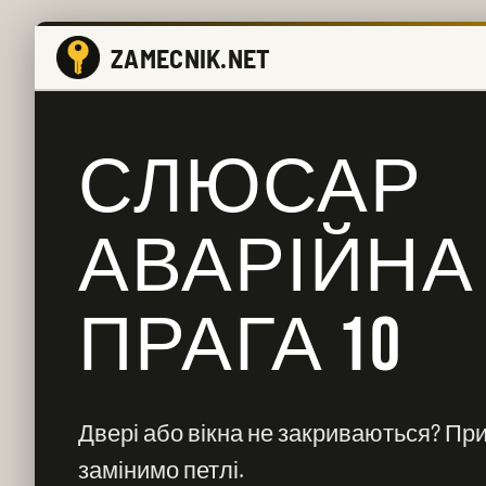
ZAMECNIK.NET
СЛЮСАР
АВАРІЙНА
ПРАГА 10
Двері або вікна не закриваються? Пр
замінимо петлі.