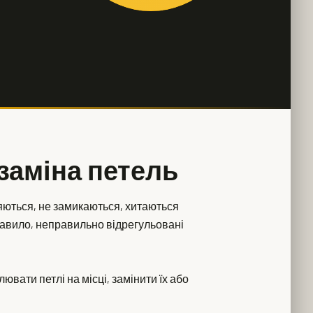
заміна петель
няються, не замикаються, хитаються
 правило, неправильно відрегульовані
ювати петлі на місці, замінити їх або