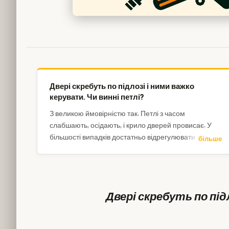
Двері скребуть по підлозі і ними важко
керувати. Чи винні петлі?
З великою ймовірністю так. Петлі з часом
слабшають, осідають, і крило дверей провисає. У
більшості випадків достатньо відрегулювати наявні
більше
петлі.
Двері скребуть по під