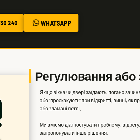
WHATSAPP
30 240
Регулювання або 
Якщо вікна чи двері заїдають, погано зачи
або "проскакують" при відкритті, винні, як
або зламані петлі.
Ми вміємо діагностувати проблему, відрегул
запропонувати інше рішення.