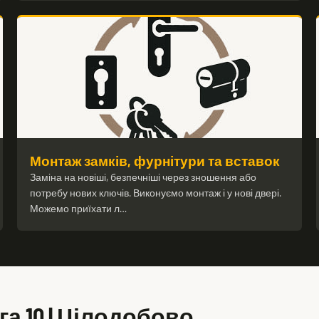
Монтаж замків, фурнітури та вставок
Заміна на новіші, безпечніші через зношення або
потребу нових ключів. Виконуємо монтаж і у нові двері.
Можемо приїхати л…
а 10 | Цілодобово