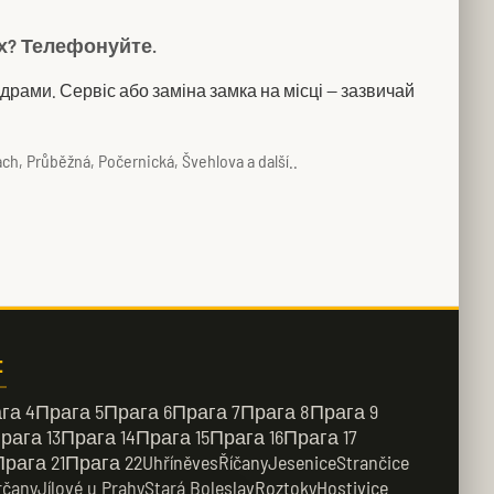
ях? Телефонуйте.
рами. Сервіс або заміна замка на місці — зазвичай
ch, Průběžná, Počernická, Švehlova a další..
:
га 4
Прага 5
Прага 6
Прага 7
Прага 8
Прага 9
рага 13
Прага 14
Прага 15
Прага 16
Прага 17
Прага 21
Прага 22
Uhříněves
Říčany
Jesenice
Strančice
rčany
Jílové u Prahy
Stará Boleslav
Roztoky
Hostivice