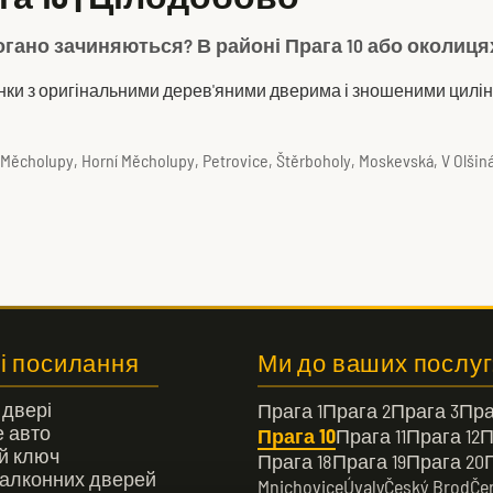
погано зачиняються? В районі Прага 10 або околиц
нки з оригінальними дерев'яними дверима і зношеними цилінд
ní Měcholupy, Horní Měcholupy, Petrovice, Štěrboholy, Moskevská, V Olšiná
і посилання
Ми до ваших послуг
 двері
Прага 1
Прага 2
Прага 3
Пра
 авто
Прага 10
Прага 11
Прага 12
П
й ключ
Прага 18
Прага 19
Прага 20
алконних дверей
Mnichovice
Úvaly
Český Brod
Če