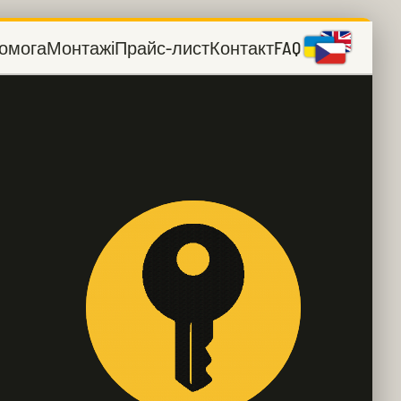
омога
Монтажі
Прайс-лист
Контакт
FAQ