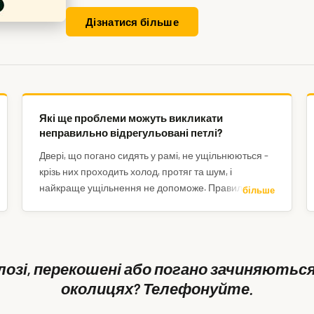
Дізнатися більше
Які ще проблеми можуть викликати
неправильно відрегульовані петлі?
Двері, що погано сидять у рамі, не ущільнюються –
крізь них проходить холод, протяг та шум, і
найкраще ущільнення не допоможе. Правильне
більше
регулювання також продовжує термін служби
петель, рівномірно розподіляючи вагу дверей між
усіма петлями. Зрештою, саме замикання може
бути ускладненим, якщо язичок замка не
лозі, перекошені або погано зачиняються?
правильно заходить у відповідник.
околицях? Телефонуйте.