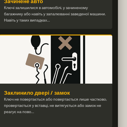
Зачинене авто
Ключі залишилися в автомобілі, у зачиненому
багажнику або навіть у запалюванні заведеної машини.
Навіть у таких випадках…
Заклинило двері / замок
Ключ не повертається або повертається лише частково,
провертається у вставці, не витягується або замок не
реагує на пово…