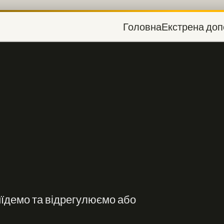
Головна
Екстрена доп
иїдемо та відрегулюємо або