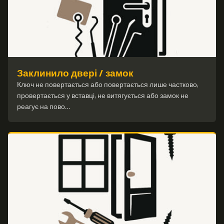
Заклинило двері / замок
Ключ не повертається або повертається лише частково,
провертається у вставці, не витягується або замок не
реагує на пово…