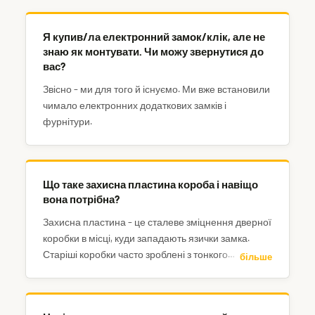
Я купив/ла електронний замок/клік, але не
знаю як монтувати. Чи можу звернутися до
вас?
Звісно – ми для того й існуємо. Ми вже встановили
чимало електронних додаткових замків і
фурнітури.
Що таке захисна пластина короба і навіщо
вона потрібна?
Захисна пластина – це сталеве зміцнення дверної
коробки в місці, куди западають язички замка.
Старіші коробки часто зроблені з тонкого
більше
листового металу (або дерева), що є дуже
слабким місцем – часом достатньо одного
сильного удару (вибивання дверей).