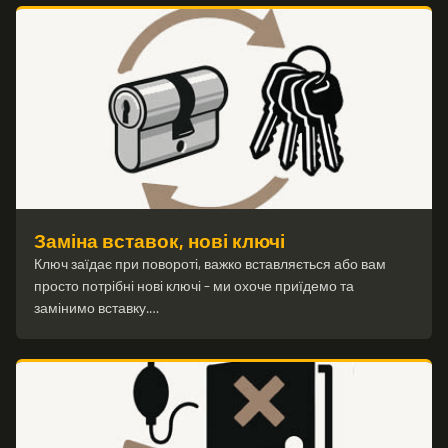
Заміна вставок, нові ключі
Ключ заїдає при повороті, важко вставляється або вам
просто потрібні нові ключі – ми охоче приїдемо та
замінимо вставку.…