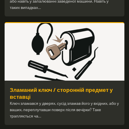
або навіть у запалюванні заведеної машини. Навіть у
таких випадках…
Зламаний ключ / сторонній предмет у
вставці
Ключ зламався у дверях, сусід зламав його у вхідних, або у
ваших, переплутавши поверх після вечірки? Таке
трапляється ча…