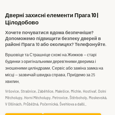
Дверні захисні елементи Прага 10 |
Цілодобово
Хочете почуватися вдома безпечніше?
Допоможемо підвищити безпеку дверей в
районі Прага 10 або околицях? Телефонуйте.
Вршовіце та Страшніце схожі на Жижков — старі
будинки з оригінальними дерев'яними дверима і
зношеними циліндрами. Сервіс або заміна замка на
місці — зазвичай швидка справа. Приїдемо за 25
хвилин.
Vršovice, Strašnice, Záběhlice, Malešice, Michle, Hostivař, Dolní
Měcholupy, Horní Měcholupy, Petrovice, Štěrboholy, Moskevská,
V Olšinách, Průběžná, Počernická, Švehlova a další..