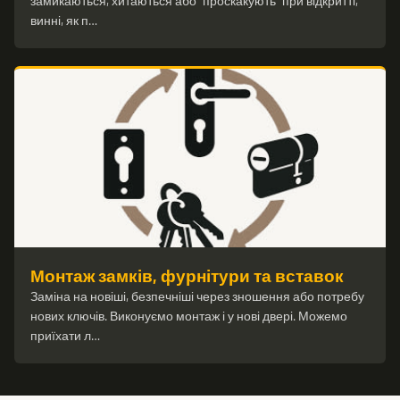
замикаються, хитаються або "проскакують" при відкритті,
винні, як п…
Монтаж замків, фурнітури та вставок
Заміна на новіші, безпечніші через зношення або потребу
нових ключів. Виконуємо монтаж і у нові двері. Можемо
приїхати л…