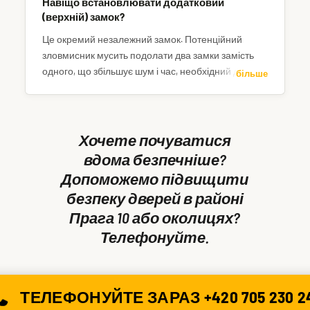
Навіщо встановлювати додатковий
(верхній) замок?
Це окремий незалежний замок. Потенційний
зловмисник мусить подолати два замки замість
одного, що збільшує шум і час, необхідний для
більше
проникнення. Додатковий засувний пункт також
підвищує стійкість дверей до виламування або
вибивання.
Хочете почуватися
вдома безпечніше?
Допоможемо підвищити
безпеку дверей в районі
Прага 10 або околицях?
Телефонуйте.
ТЕЛЕФОНУЙТЕ ЗАРАЗ +420 705 230 2