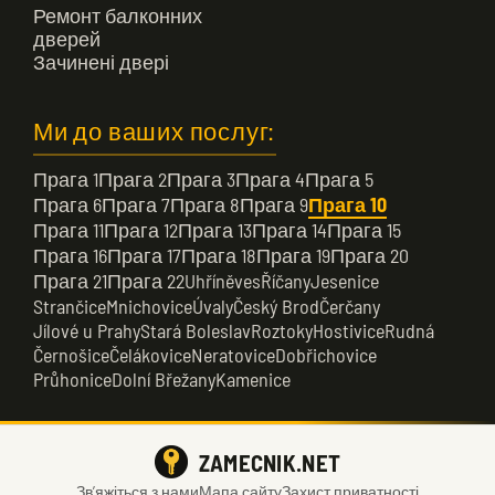
Ремонт балконних
дверей
Зачинені двері
Ми до ваших послуг:
Прага 1
Прага 2
Прага 3
Прага 4
Прага 5
Прага 6
Прага 7
Прага 8
Прага 9
Прага 10
Прага 11
Прага 12
Прага 13
Прага 14
Прага 15
Прага 16
Прага 17
Прага 18
Прага 19
Прага 20
Прага 21
Прага 22
Uhříněves
Říčany
Jesenice
Strančice
Mnichovice
Úvaly
Český Brod
Čerčany
Jílové u Prahy
Stará Boleslav
Roztoky
Hostivice
Rudná
Černošice
Čelákovice
Neratovice
Dobřichovice
Průhonice
Dolní Břežany
Kamenice
ZAMECNIK.NET
Зв’яжіться з нами
Мапа сайту
Захист приватності